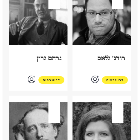
רודג' גלאס
גרהם גרין
לביוגרפיה
לביוגרפיה
בריטניה
בריטניה