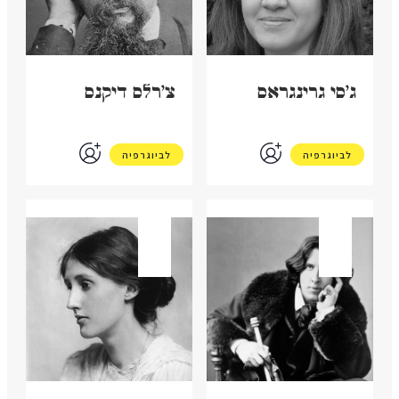
ג'סי גרינגראס
צ'רלס דיקנס
לביוגרפיה
לביוגרפיה
בריטניה
בריטניה