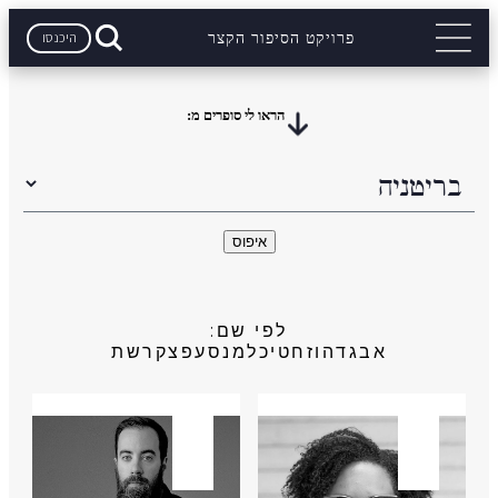
היכנסו
פרויקט הסיפור הקצר
הראו לי סופרים מ:
לפי שם:
א
ב
ג
ד
ה
ו
ז
ח
ט
י
כ
ל
מ
נ
ס
ע
פ
צ
ק
ר
ש
ת
בריטניה
בריטניה