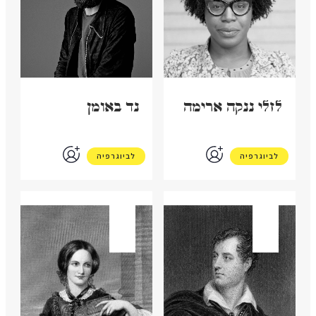
לזלי נְנֶקה ארימה
נד באומן
לביוגרפיה
לביוגרפיה
בריטניה
בריטניה