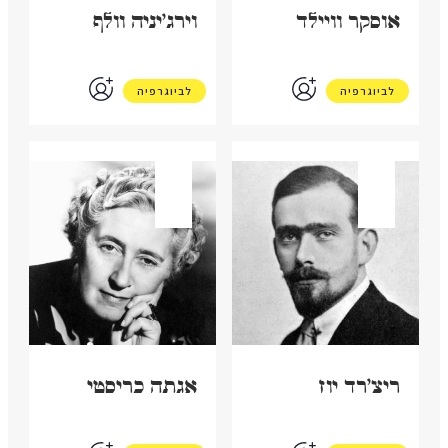
אוסקר וויילד
וירג'יניה וולף
לביוגרפיה
לביוגרפיה
בריטניה
בריטניה
ריצ'רד יוז
אגתה כריסטי