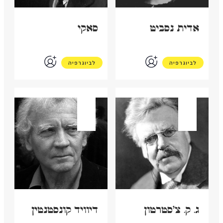
אדית נסביט
סאקי
לביוגרפיה
לביוגרפיה
בריטניה
בריטניה
ג. ק. צ'סטרטון
דיוויד קונסטנטין