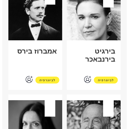
בירגיט
אמברוז בירס
בירנבאכר
לביוגרפיה
לביוגרפיה
ישראל
ישראל