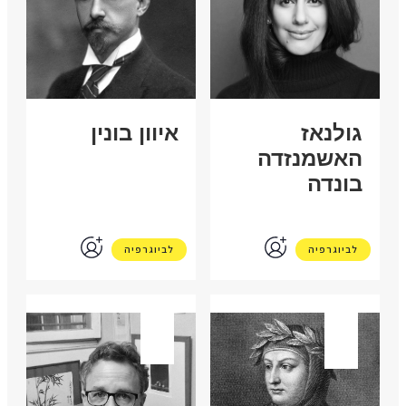
גולנאז
איוון בונין
האשמנזדה
בונדה
לביוגרפיה
לביוגרפיה
איטליה
ישראל