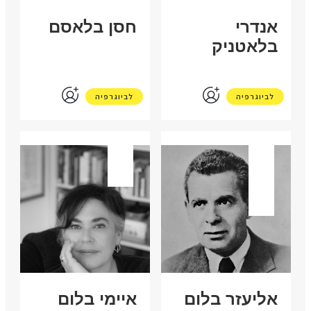
אנדרי
חסן בלאסם
בלאטניק
לביוגרפיה
לביוגרפיה
ארה"ב | פולין
ארה"ב
אליעזר בלום
איימי בלום