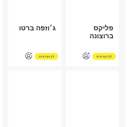
פליקס
ג׳וזפה ברטו
ברוצונה
לביוגרפיה
לביוגרפיה
ארגנטינה
בריטניה