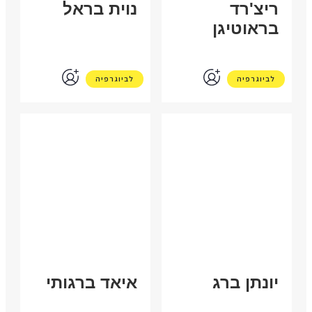
ריצ'רד
נוית בראל
בראוטיגן
לביוגרפיה
לביוגרפיה
ישראל
פלסטין
יונתן ברג
איאד ברגותי