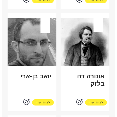
צרפת
ישראל
אונורה דה
יואב בן-ארי
בלזק
לביוגרפיה
לביוגרפיה