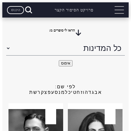
היכנסו
פרויקט הסיפור הקצר
הראו לי סופרים מ:
לפי שם:
א
ב
ג
ד
ה
ו
ז
ח
ט
י
כ
ל
מ
נ
ס
ע
פ
צ
ק
ר
ש
ת
איראן
רוסיה