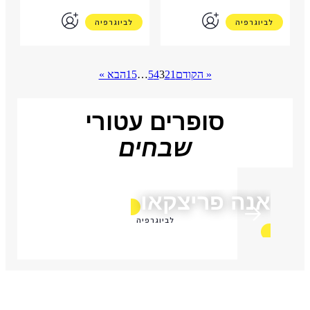
לביוגרפיה
לביוגרפיה
« הקודם
1
2
3
4
5
…
15
הבא »
סופרים עטורי
שבחים
ארנון מילוא
לביוגרפיה