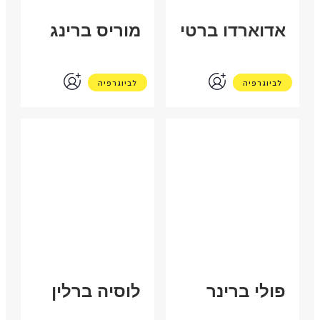
אדוארדו ברטי
מוריס ברינג
לביוגרפיה
לביוגרפיה
COUNTRY NOT FOUND
ארה"ב
פולי ברינר
לוסיה ברלין