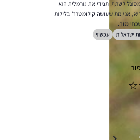
וגל לשתף. תגידי את נורמלית הוא
ריא, אני מת שעושה קילומטרז' בלילות
כחי מזה.
ת ישראלית
עכשווי
ור