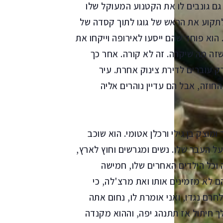
 גם גונבים לו את הקטנוע המעוקל שלו
 לתקוע את הראש של גוגו לתוך קסדה של
הוא פוחד שהם ייסעו לאירופה וייקחו את
 שזה מה שיקרה. זה לא קורה. אחר כך
ק עוברים לדירת צינוק אחרת. עיר
חוזה, אבל הם עדיין נוהרים אליה
פר בה.
ומוצק בן גילי ורכלן אטומי. הוא שוכב
ל העבר שלו. נשים ומגרשים וחוץ לארץ,
וכל הילדים האחרים שלו, חמישה
 לא מזמינים אותו ואת מרצ'לה, כי
רם נגדו, ואני אומרת לו, נחום אתה
ך חיתול אז תתנהג יפה, וההוא מקנדה