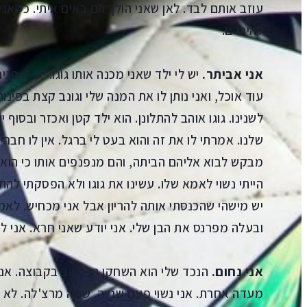
עוזב אותם לבד. לאן שאני הולך הם באים איתי. כשאני 
להירדם.
אני אביתר.
יש לי ילד שאני מכנה אותו גוֹגוֹ. יש לו פנ
עוד אוכל, ואני נותן לו את המנה שלי וגונב קצת בפינו
לשנינו. גוגו אוהב להתלונן. הוא ילד קטן ואכזר ובסוף
שלנו. אמרתי לו את זה והוא בעט לי ברגל. אין לו חבר
מבקש לבוא אליהם הביתה, והם מנפנפים אותו כי הוא
הייתי נשוי לאמא שלו. עשינו את גוגו ולא הפסקתי להת
יש מישהי שהכנסתי אותה להריון אבל אני מכחיש. לאמא
ובעלה מפרנס את הבן שלי. אני יודע שאני חרא. אני ל
אני נחום.
הנכד שלי הוא השחקן הכי טוב בקבוצה. אני
מעדה אחרת. אני נשוי פעם שנייה. שמה מרצ'לה. לא מ