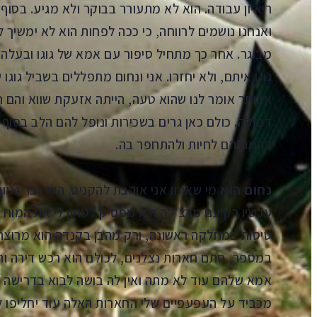
ריאיון עבודה. הוא לא מתעורר בבוקר ולא מגיע. בסוף
ואנחנו נושמים לרווחה, כי ככה לפחות הוא לא ימשיך
מבוגר. אחר כך מתחיל סיפור עם אמא של גוגו ובעלה. 
גוגו איתם, ולא יחזרו. אני ונחום מתפללים בשביל גוגו
אביתר אומר לנו שהוא טעה, הייתה אזעקת שווא והם ר
דפוקה. כולם כאן גרים בשכירות ונופל להם הלב בסוף ה
בהמוניהם לחיות ולהתח
נחום הוא
מי שאותו אני אוהבת להקניט. הוא גבר נמוך 
עכשיו רק עם מרצ'לה ולא מפסיק לטחון לי את המוח ע
טיסות במחלקה ראשונה, ורק מהבן בקנדה הוא מרוצה 
במספר, סתם חארות נצלנים, לכולם הוא רכש דירה והם
אמא שלהם עוד לא מתה ואין לה בושה לבוא בדרישה לח
מכביד על העפעפיים שלי החארות האלה עוד יחליפו ל