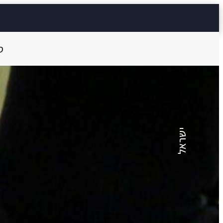
ס
שולמית אפפל
אותו סיפור כל ש
ישראל
4 דק'
Aa
קראו ב: