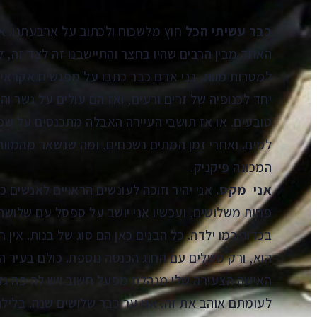
כבר עשיתי הכל
חוץ מלשכוח ולכתוב על ארבעתנו. אי
האחד מבין הרבים שהיו בחצר והתיישבנו זה לצד זה,
למטרות מוות. בני אדם כבר כתבו על מפגשים אקראיים
יחד לכנופיה של זרים ורעים, ואז הם עולים על גשר 
טובעים. או אז תושבי העיירה האבלה מתכנסים על שפ
למים. ואחרי זמן המתים נשכחים, ומה שנשאר מהמוות 
המכונה פיקניק.
אני מקס.
אני יהיר וזוכה לעונשים הראויים לאנשים כ
פחות משלושים, ועכשיו אני יושב על ספסל עם שלושה 
בכדור כמו ילדה. כל הבנים כאן הם סוג של בנות. אין 
הוא, ורק משלים עם החוג הכנסה נוספת. כולם בעיר הי
האישה הצעירה שלי מנהלת מפעל חשוב ויש לה פה גדול
לעומתם אוהב את זה. אני ער כבר שלושים שנה. בליל