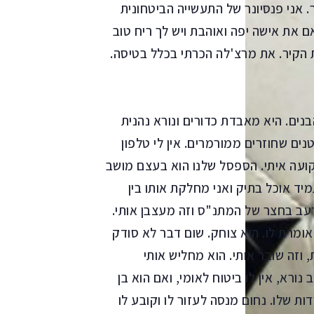
 אני פנסיונר של התעשייה הביטחונית
אם את אישה יפה ואוהבת ויש לך ריח טוב
ת הקיר. את מרצ'לה הכרתי בכלל בטיסה.
נים. היא מאבדת כדורים ונורא נהנית
ם שחוזרים ממורמרים. אין לי טלפון
ועה איתי. הספסל שלנו הוא בעצם מושב
יד אוכל בתיק ואני מחלקת אותו בין
רעב בחצר של המתנ"ס וזה מעצבן אותי.
אומרת לו. הוא צוחק. שום דבר לא סודק
וזה שובר אותי. הוא מחליש אותי
ורא, אין לו ביטוח לאומי, ואם הוא בן
ת שלו. נחום מנסה לעזור לו וקובע לו