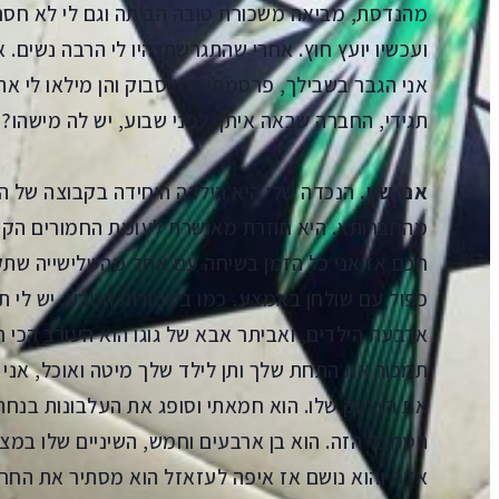
מהנדסת, מביאה משכורת טובה הביתה וגם לי לא חסר.
ועכשיו יועץ חוץ. אחרי שהתגרשתי היו לי הרבה נשים. 
אני הגבר בשבילך, פרסמתי בפייסבוק והן מילאו לי א
תגידי, החברה שבאה איתך לפני שבוע, יש לה מישהו?
אני שין.
הנכדה שלי היא הילדה היחידה בקבוצה של הב
מהחברותא. היא חוזרת מאושרת לעומת החמורים הקטני
חכם אז אני כל הזמן בשיחה עם אחד מהשלישייה שתק
כפול עם שולחן באמצע, כמו בשמורות הטבע. יש לי תמ
ארבעת הילדים, ואביתר אבא של גוגו הוא העורב הכי 
תמכור את התחת שלך ותן לילד שלך מיטה ואוכל, אני 
את הצחוק שלו. הוא חמאתי וסופג את העלבונות בנחת, 
הטמבל הזה. הוא בן ארבעים וחמש, השיניים שלו במצב נ
אדם והוא נושם אז איפה לעזאזל הוא מסתיר את החרדו