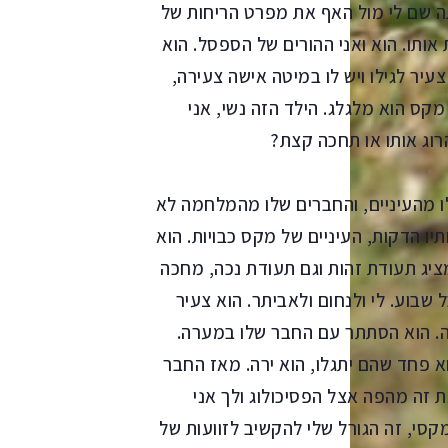
ה שם לי מול האף את מפרט הריחות של
אותו. הוא ואני ההורים של הספסל. הוא
יר לגילו ויש לו במיטה אישה צעירה,
מקס הוא מלגלג. הילד הזה נשי, אני
רוג אותו או תחכה קצת?
לו מהעיניים, והחברים שלו מהמלחמה לא
ו הדקות, העיניים של מקס כבויות. הוא
מציג תעודת זהות וגם תעודת נכה, מחכה
שבוע. לי ולנחום ולאביתר. הוא צעיר
ה. הוא הסתתר עם החבר שלו במערה.
א פחד שהם יתגלו, הוא ירה. מאז החבר
ת זה מהפה אצל הפסיכולוג ולך אני
קסי, זה הגורל שלי להקשיב לזוועות של