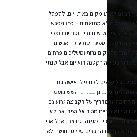
ך הגענו לאותו מקום באותו יום, לספסל
 לא מתאימים לא מתואמים – כמו מפגש
 כאלה, איך אנשים זרים וטובים הופכים
והוא מתמוטט והספינה שוקעת והאנשים
ת הנהר מדליקים נרות ומשליכים פרחים
הגדול בעיירה הקטנה הוא יום אבל שנתי
מוני. בגיל שישים לקחתי לי אישה בת
אומללים ומתבונן בבני בן השש בועט
רוח לחימה. והמדריך של הקבוצה גרוע גם
הירה הזאת חיים מהיד אל הפה. אני לא.
 וכולם פוחדים ממנה, גם אני, אבל אני
ה אני אוסף את החברים שלי מהחושך ולא