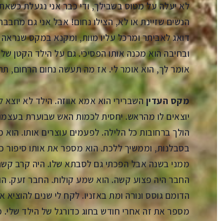
לא יעלה על מטוס בשבילך, ודי כבר אני נגעלת כשאת
הנשים שזיינת או לא, הצילו נחום! אבל אני גם מחבבת 
דואג לאביתר ומרכל עליו מוות, ומקנא במקס שנראה צע
ובחיבה הוא מכנה אותו הפסיכי. גם על הילד הקטן של 
אומר לך, הוא אומר לי. אז מה תעשה נחום הרחום, תה
מקס העדין
השברירי הוא אמא אווזה. הילד לא יוצא 
יוצאים לו מהראש. יחסית לכמות האש שבוערת בעצמותי
הולך ברחובות כל הלילה. לפעמים עוצרים אותו. הוא 
בסבלנות, וממשיך ללכת. הוא מספר את אותו סיפור כל 
ממני בשנה אבל הפכתי גם לסבתא שלו. היה קרב קש
החבר היה פצוע קשה. הוא שמע קולות. החבר זעק. הו
הדומם גוסס ונורה ומת באזניו. לקח לי שנים להוציא א
מספר את זה אחרי חודש בחוג כדורגל של הילד שלי. מ