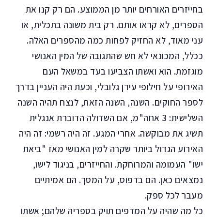
בחייזרים האורחים יותר מן הממוצע. הם רק קנו את
הספרים, לא קראו אותם. רק בית משונה בתכלית, או
עני מאוד, לא החזיק לפחות כמה מהספרים האלה.
ככלל, המכונאי לא חש שהתגובה של המין האנושי
מוגזמת. הוא ואשתו הצביעו בעד במשאל העם
האירופי על חילופי עידן גלובלי, וכעת היה העניין בדרך
לספר החוקים. השנה, השנה הזאת, לנצח תהיה השנה
השלישית: 3 אחה"מ, אם השדולה הדוברת אנגלית
תשיג את מבוקשה.
אחרי המגע
. זה היה רשמי: זה היה
האירוע הגדול ביותר שקרה למין האנושי מאז "ביאת
ישו" העמומה והמרוחקת. והחייזרים, בניגוד לישו,
נמצאים כאן. הם בדפוס, על המסך. הם אמיתיים
מעבר לכל ספק.
כל מה שהיה על המדפים תויק בספריה שלהם; אשתו