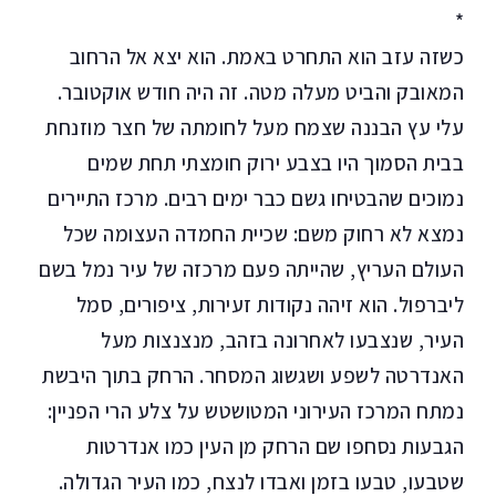
*
כשזה עזב הוא התחרט באמת. הוא יצא אל הרחוב
המאובק והביט מעלה מטה. זה היה חודש אוקטובר.
עלי עץ הבננה שצמח מעל לחומתה של חצר מוזנחת
בבית הסמוך היו בצבע ירוק חומצתי תחת שמים
נמוכים שהבטיחו גשם כבר ימים רבים. מרכז התיירים
נמצא לא רחוק משם: שכיית החמדה העצומה שכל
העולם העריץ, שהייתה פעם מרכזה של עיר נמל בשם
ליברפול. הוא זיהה נקודות זעירות, ציפורים, סמל
העיר, שנצבעו לאחרונה בזהב, מנצנצות מעל
האנדרטה לשפע ושגשוג המסחר. הרחק בתוך היבשת
נמתח המרכז העירוני המטושטש על צלע הרי הפניין:
הגבעות נסחפו שם הרחק מן העין כמו אנדרטות
שטבעו, טבעו בזמן ואבדו לנצח, כמו העיר הגדולה.