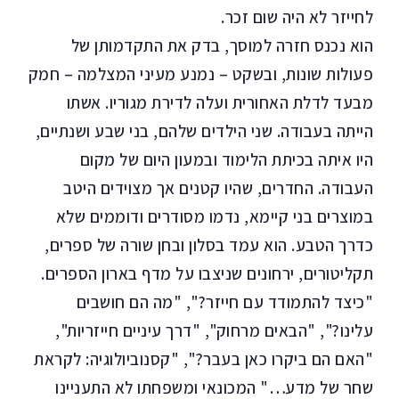
לחייזר לא היה שום זכר.
הוא נכנס חזרה למוסך, בדק את התקדמותן של
פעולות שונות, ובשקט – נמנע מעיני המצלמה – חמק
מבעד לדלת האחורית ועלה לדירת מגוריו. אשתו
הייתה בעבודה. שני הילדים שלהם, בני שבע ושנתיים,
היו איתה בכיתת הלימוד ובמעון היום של מקום
העבודה. החדרים, שהיו קטנים אך מצוידים היטב
במוצרים בני קיימא, נדמו מסודרים ודוממים שלא
כדרך הטבע. הוא עמד בסלון ובחן שורה של ספרים,
תקליטורים, ירחונים שניצבו על מדף בארון הספרים.
"כיצד להתמודד עם חייזר?", "מה הם חושבים
עלינו?", "הבאים מרחוק", "דרך עיניים חייזריות",
"האם הם ביקרו כאן בעבר?", "קסנוביולוגיה: לקראת
שחר של מדע…" המכונאי ומשפחתו לא התעניינו