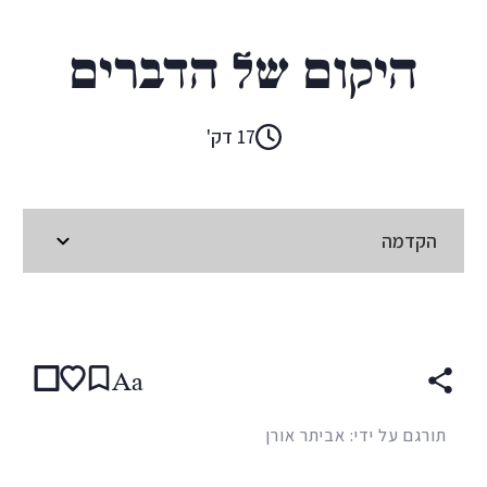
גוונית' ג'ונס
היקום של הדברים
17 דק'
הקדמה
קראו ב:
עברית
ENGLISH
Aa
תורגם על ידי: אביתר אורן