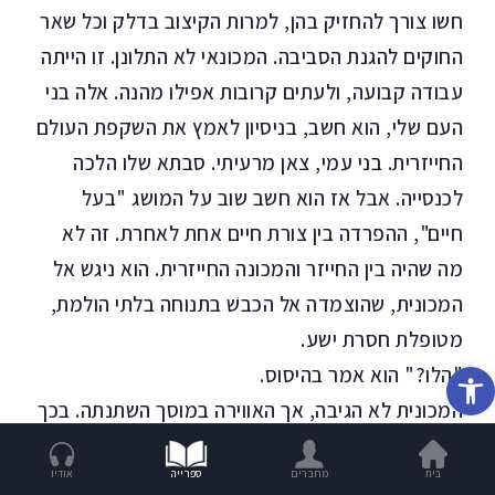
חשו צורך להחזיק בהן, למרות הקיצוב בדלק וכל שאר
החוקים להגנת הסביבה. המכונאי לא התלונן. זו הייתה
עבודה קבועה, ולעתים קרובות אפילו מהנה. אלה בני
העם שלי, הוא חשב, בניסיון לאמץ את השקפת העולם
החייזרית. בני עמי, צאן מרעיתי. סבתא שלו הלכה
לכנסייה. אבל אז הוא חשב שוב על המושג "בעל
חיים", ההפרדה בין צורת חיים אחת לאחרת. זה לא
מה שהיה בין החייזר והמכונה החייזרית. הוא ניגש אל
המכונית, שהוצמדה אל הכבשׁ בתנוחה בלתי הולמת,
מטופלת חסרת ישע.
פתח סרגל נגישות
"הלו?" הוא אמר בהיסוס.
המכונית לא הגיבה, אך האווירה במוסך השתנתה. בכך
שדיבר אליה בקול רם הוא שינה דבר מה: את תפיסתו
בית
מחברים
ספרייה
אודיו
שלו. למען האמת הוא הביך את עצמו. כמעט הצליח