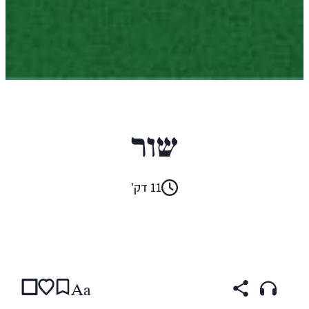
קאתי אנדרסון
שור
11 דק'
קראו ב:
עברית
ENGLISH
Aa