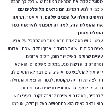
מסוגל לסבול את המראה המוזנח שיש לכל כך הרבה
כוכבי קולנוע וזמרים.
הם נראים מלוכלכים עם
הזיפים האלה על הפנים שלהם
, הוא אמר.
תראה
את ההומלס הזה, למה זה אופנתי להיראות כמו
הומלס מטונף
.
עכשיו ג'וש ראה אדם נורא מוזר כשהסתכל על אביו.
פנים תפוחות. שיער בלונדיני ארוך וחלק. שפתון אדום!
עיניים שהוקפו באייליינר חום, ריסים ארוכים
ומרפרפים. עדשות מגע במקום משקפיים. הוא לא
ידע איך להתלבש כמו אישה. שום דבר לא התאים לו.
החולצה שלו היתה מקומטת לגמרי והחצאית התחילה
גבוה מדי מעל קו המותניים ונשפכה עד מתחת
לברכיים, כאילו היא שייכת לנזירה זקנה. בעיני ג'וש,
הוא נראה כאילו הוא בתחפושת האלווין זולה, או כמו