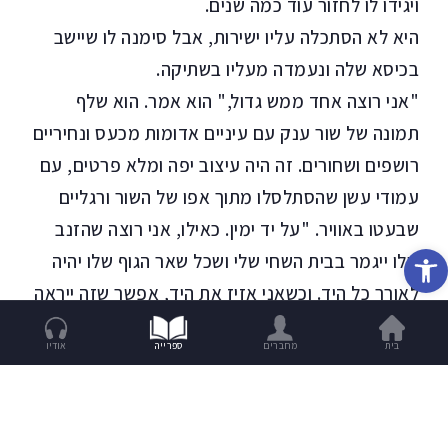
ויגידו לו לחזור עוד כמה שנים.
היא לא הסתכלה עליו ישירות, אבל סימנה לו שיישב
בכיסא שלה ונעמדה מעליו בשתיקה.
"אני רוצה אחד ממש גדול," הוא אמר. הוא שלף
תמונה של שור ענק עם עיניים אדומות מכעס ונחיריים
רושפים ושחורים. זה היה עיצוב יפה ומלא פרטים, עם
עמודי עשן שהסתלסלו מתוך אפו של השור ורגליים
שבעטו באוויר. "על יד ימין. כאילו, אני רוצה שהזנב
פתח סרגל נגישות
שלו ייגמר בבית השחי שלי ושכל שאר הגוף שלו יהיה
לאורך כל היד. וכשאני אזיז את היד, אפשר שזה ייראה
כאילו השור בוטש באדמה?"
בית
מחברים
ספרייה
אודיו
"אלוהים," היא אמרה. "ידעתי. ידעתי שמישהו יבקש
ממני משהו ממש ממש קשה ביום הראשון שלי. כבר
עדיף לי לפרוש ברגע זה. אני מצטערת, בנאדם." פניה