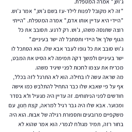
ג'וש," אמרה המטפלת.
"זה לא מקובל לפנות לילד-עז בשם ג'וש," אמר ג'וש.
"היידי היא עדיין אותו אדם," אמרה המטפלת. "הייתי
רוצה שתנסה משהו, ג'וש. רק לרגע. תסובב את כל
הגוף שלך אל היידי ותסתכל לה ישר בעיניים."
ג'וש סובב את כל גופו לעבר אבא שלו. הוא הסתכל לו
ישר בעיניים ולמשך דקה תמימה לא הסיט את המבט,
מכריח את עצמו לחכות לפני שיגיד משהו.
מה שראה עשה לו בחילה. הוא לא התרגל לזה בכלל,
אף על פי שאבא שלו כבר התחיל להתלבש כמו אישה
חודשים לפני הניתוחים. זה עדיין היה מגעיל ולא בסדר
ומכוער. אבא שלו היה גבר רגיל למראה, קצת חְנוּן, עם
משקפיים מרובעים ותספורת רגילה של אבות. הוא היה
בחור רזה, תמיד מגולח לגמרי. הוא אמר שהוא לא