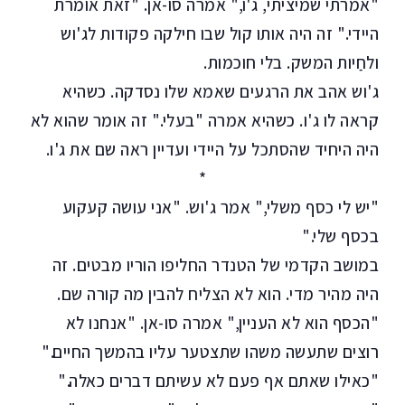
"אמרתי שמיציתי, ג'ו," אמרה סו-אן. "זאת אומרת
היידי." זה היה אותו קול שבו חילקה פקודות לג'וש
ולחַיות המשק. בלי חוכמות.
ג'וש אהב את הרגעים שאמא שלו נסדקה. כשהיא
קראה לו ג'ו. כשהיא אמרה "בעלי." זה אומר שהוא לא
היה היחיד שהסתכל על היידי ועדיין ראה שם את ג'ו.
*
"יש לי כסף משלי," אמר ג'וש. "אני עושה קעקוע
בכסף שלי."
במושב הקדמי של הטנדר החליפו הוריו מבטים. זה
היה מהיר מדי. הוא לא הצליח להבין מה קורה שם.
"הכסף הוא לא העניין," אמרה סו-אן. "אנחנו לא
רוצים שתעשה משהו שתצטער עליו בהמשך החיים."
"כאילו שאתם אף פעם לא עשיתם דברים כאלה."