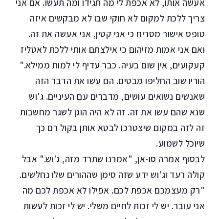
אעשה אותו, לא אכפת לי מה תגידו ומה תעשו. אם אני
צריך ללכת למקום לא חוקי שבו לא מבקשים איזה
טופס אישור מסריח כי אני קטין, אני אעשה את זה.
ואם אני אמות מזיהום כי אילצתם אותי ללכת לאטליז
קעקועים, אין שום בעיה. כבר עדיף לי למות ממילא."
הוריו שוב החליפו מבטים. הם עשו את הדבר הזה
שאנשים נשואים עושים, מדברים עם העיניים. ג'וש
שנא שהם עשו את זה. זה לא היה הוגן לשגר מחשבות
זה לזה במקום שיצטרכו לבטא אותן בקול רם כך
שיוכל לשמוע.
לבסוף אמרה סו-אן, "אמרנו שתרד מזה, ג'וש." אבל
קולה רעד וג'וש ידע שזה סימן שההורים שלו נחלשים.
"רק מעצמכם אכפת לכם. אפילו לא אכפת לכם מה
אני עובר. יש לי זכות לחיים משלי. יש לי זכות לעשות