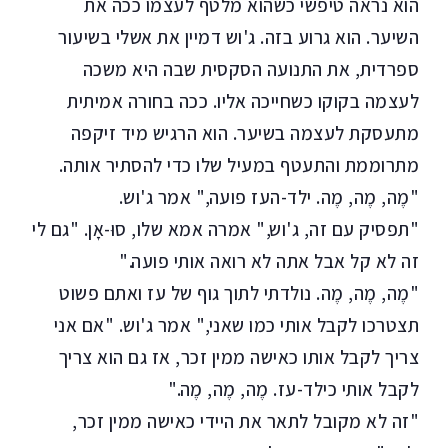
הוא נראה טיפשי כשהוא מלטף לעצמו ככה את
השיער. הוא גרוע בזה. ג'וש דמיין את אשלי בשיעור
ספרדית, את התנועה הסקסית שבה היא משכה
לעצמה בקוקו כשחייכה אליו. ככה בחורה אמיתית
מתעסקת לעצמה בשיער. הוא הרגיש מיד זיקפה
מתרוממת והתעטף במעיל שלו כדי להסתיר אותה.
"מֶה, מֶה, מֶה. ילד-העז פועה," אמר ג'וש.
"תפסיק עם זה, ג'וש," אמרה אמא שלו, סוּ-אָן. "גם לי
זה לא קל אבל אתה לא רואה אותי פועה."
"מֶה, מֶה, מֶה. נולדתי לתוך גוף של עז ואתם פשוט
תצטרכו לקבל אותי כמו שאני," אמר ג'וש. "אם אני
צריך לקבל אותו כאישה ממין זכר, אז גם הוא צריך
לקבל אותי כילד-עז. מֶה, מֶה, מֶה."
"זה לא מקובל לתאר את היידי כאישה ממין זכר,