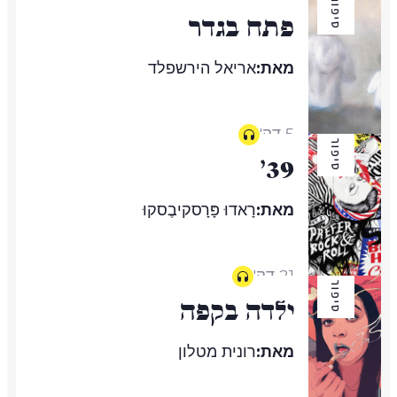
סיפור
פתח בגדר
מאת:
אריאל הירשפלד
5 דק'
סיפור
39'
מאת:
רָאדוּ פָּרָסקיבֶסקוּ
21 דק'
סיפור
ילדה בקפה
מאת:
רונית מטלון