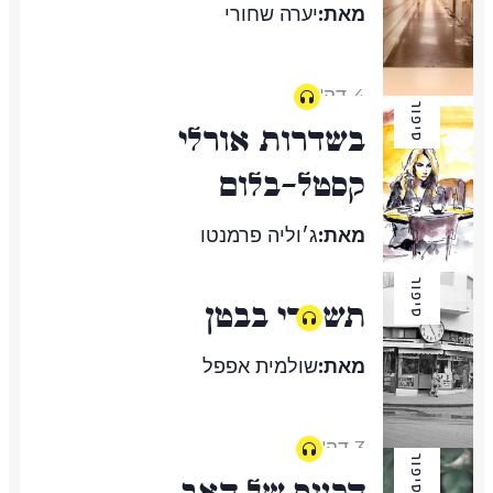
מאת:
יערה שחורי
4 דק'
סיפור
בשדרות אורלי
קסטל-בלום
מאת:
ג׳וליה פרמנטו
סיפור
תשמרי בבטן
3 דק'
מאת:
שולמית אפפל
3 דק'
סיפור
הכעס של האב