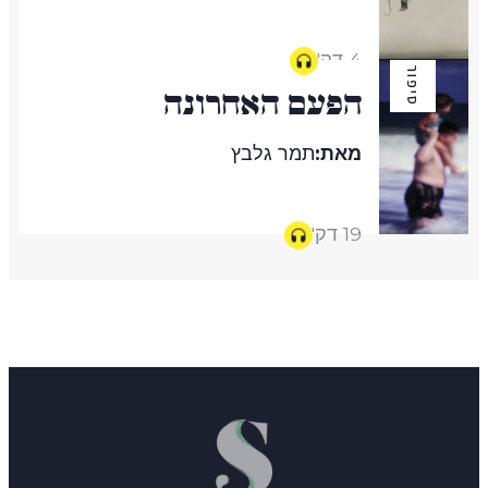
4 דק'
סיפור
הפעם האחרונה
מאת:
תמר גלבץ
19 דק'