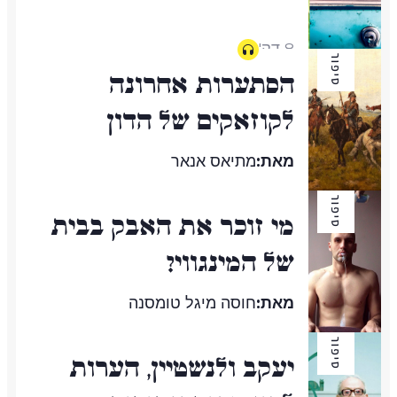
8 דק'
סיפור
הסתערות אחרונה
לקוזאקים של הדון
מאת:
מתיאס אנאר
סיפור
מי זוכר את האבק בבית
4 דק'
של המינגווי?
מאת:
חוסה מיגל טומסנה
סיפור
יעקב ולנשטיין, הערות
6 דק'