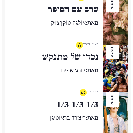
סיפור
ערב עם הסופר
מאת:
אוֹלגה טוֹקַרְצ'וּק
20 דק'
סיפור
נכדו של מתנקש
מאת:
ג'ורג' שפירו
7 דק'
סיפור
1/3 1/3 1/3
מאת:
ריצ'רד בראוטיגן