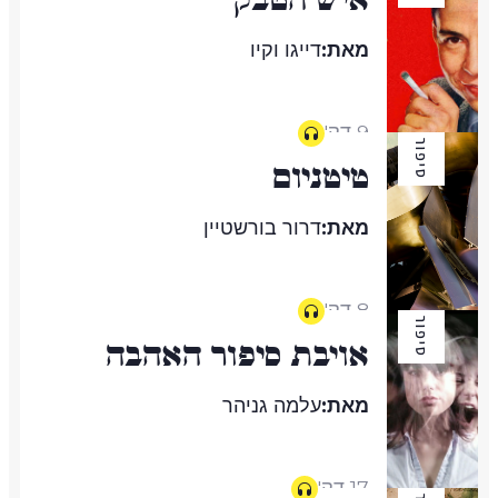
מאת:
דייגו וקיו
9 דק'
סיפור
טיטניום
מאת:
דרור בורשטיין
8 דק'
סיפור
אויבת סיפור האהבה
מאת:
עלמה גניהר
17 דק'