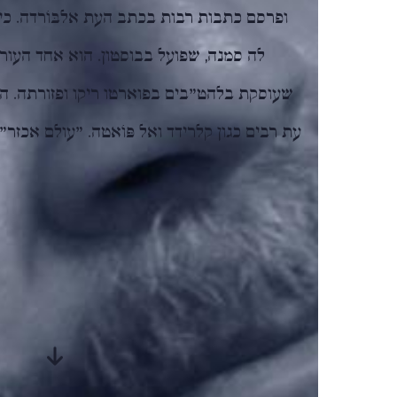
ופרסם כתבות רבות בכתב העת אַלְבּוֹרָדַה. כי
לָה סֶמָנַה, שפועל בבוסטון. הוא אחד העו
שעוסקת בלהט"בים בפוארטו ריקו ופזורתה. הבי
עת רבים כגון קְלַרידָד ואֶל פּוֹאֵטַה. "עולם א
סיפורים
מבית-היוצר