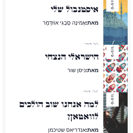
סיפור
איסטנבול שלי
מאת:
אֶמינֶה סֶבְגִי אוֹזדָמָר
10 דק'
סיפור
הישראלי הנצחי
מאת:
ניסן שור
26 דק'
סיפור
למה אנחנו שוב הולכים
לוואטאן?
מאת:
אנדריאס שטיכמן