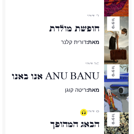
2 דק'
סיפור
חופשת מולדת
מאת:
דורית קלנר
16 דק'
סיפור
ANU BANU אנו באנו
מאת:
ריטה קוגן
8 דק'
סיפור
הבאג המהופך