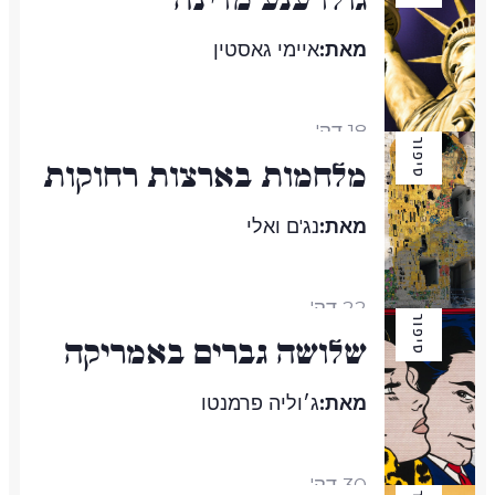
מאת:
איימי גאסטין
18 דק'
סיפור
מלחמות בארצות רחוקות
מאת:
נג'ם ואלי
22 דק'
סיפור
שלושה גברים באמריקה
מאת:
ג׳וליה פרמנטו
30 דק'