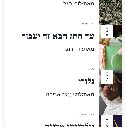
מאת:
לורי סגל
14 דק'
סיפור
עד החג הבא זה יעבור
מאת:
ורד זינגר
8 דק'
סיפור
גלורי
מאת:
לזלי נְנֶקה ארימה
20 דק'
סיפור
גולדענע מדינה