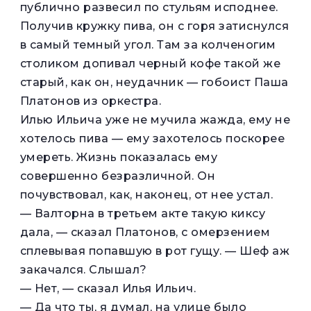
публично развесил по стульям исподнее.
Получив кружку пива, он с горя затиснулся
в самый темный угол. Там за колченогим
столиком допивал черный кофе такой же
старый, как он, неудачник — гобоист Паша
Платонов из оркестра.
Илью Ильича уже не мучила жажда, ему не
хотелось пива — ему захотелось поскорее
умереть. Жизнь показалась ему
совершенно безразличной. Он
почувствовал, как, наконец, от нее устал.
— Валторна в третьем акте такую киксу
дала, — сказал Платонов, с омерзением
сплевывая попавшую в рот гущу. — Шеф аж
закачался. Слышал?
— Нет, — сказал Илья Ильич.
— Да что ты, я думал, на улице было