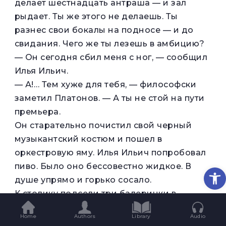
делает шестнадцать антраша — и зал
рыдает. Ты же этого не делаешь. Ты
разнес свои бокалы на подносе — и до
свидания. Чего же ты лезешь в амбицию?
— Он сегодня сбил меня с ног, — сообщил
Илья Ильич.
— А!… Тем хуже для тебя, — философски
заметил Платонов. — А ты не стой на пути
премьера.
Он старательно почистил свой черный
музыкантский костюм и пошел в
оркестровую яму. Илья Ильич попробовал
пиво. Было оно бессовестно жидкое. В
Op
душе упрямо и горько сосало.
К столику подсели три балеринки в
костюмах и, не обращая внимания на
Home
Authors
Library
Audio
старика, зачирикали о скандале, который