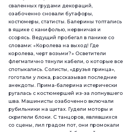
сваленных грудами декораций,
озабоченно сновали бутафоры,
костюмеры, статисты. Балерины топтались
в ящике с канифолью, нервничая и
ссорясь. Ведущий пробегал в панике со
словами: «Королева на выход! Где
королева, черт возьми?» Осветители
флегматично тянули кабели, о которые все
спотыкались. Солисты, «друзья принца»,
гоготали у люка, рассказывая последние
анекдоты. Прима-балерина истерически
ругалась с костюмершей из-за лопнувшего
шва. Машинисты озабоченно включали
рубильники на щитах. Гудели моторы и
скрипели блоки. С танцоров, являвшихся
со сцены, лил градом пот, они промокали