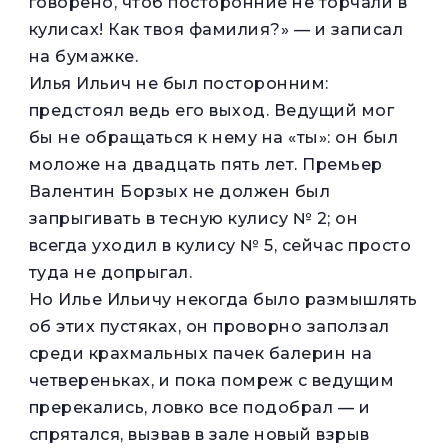
говорено, чтоб посторонние не торчали в
кулисах! Как твоя фамилия?» — и записал
на бумажке.
Илья Ильич не был посторонним:
предстоял ведь его выход. Ведущий мог
бы не обращаться к нему на «ты»: он был
моложе на двадцать пять лет. Премьер
Валентин Борзых не должен был
запрыгивать в тесную кулису № 2; он
всегда уходил в кулису № 5, сейчас просто
туда не допрыгал.
Но Илье Ильичу некогда было размышлять
об этих пустяках, он проворно заползал
среди крахмальных пачек балерин на
четвереньках, и пока помреж с ведущим
пререкались, ловко все подобрал — и
спрятался, вызвав в зале новый взрыв