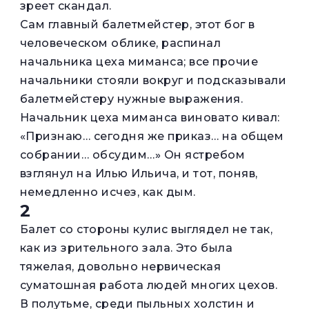
зреет скандал.
Сам главный балетмейстер, этот бог в
человеческом облике, распинал
начальника цеха миманса; все прочие
начальники стояли вокруг и подсказывали
балетмейстеру нужные выражения.
Начальник цеха миманса виновато кивал:
«Признаю… сегодня же приказ… на общем
собрании… обсудим…» Он ястребом
взглянул на Илью Ильича, и тот, поняв,
немедленно исчез, как дым.
2
Балет со стороны кулис выглядел не так,
как из зрительного зала. Это была
тяжелая, довольно нервическая
суматошная работа людей многих цехов.
В полутьме, среди пыльных холстин и