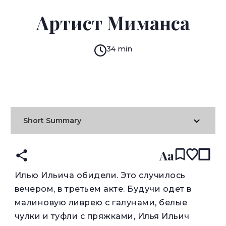
ANATOLY KUZNETSOV
Артист Миманса
34 min
READ IN:
ENGLISH
עברית
RUSSIAN
(original)
Short Summary
Aa
И
лью Ильича обидели. Это случилось
вечером, в третьем акте. Будучи одет в
малиновую ливрею с галунами, белые
чулки и туфли с пряжками, Илья Ильич