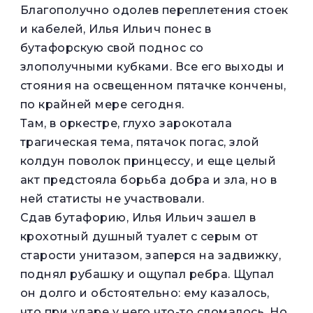
Благополучно одолев переплетения стоек
и кабелей, Илья Ильич понес в
бутафорскую свой поднос со
злополучными кубками. Все его выходы и
стояния на освещенном пятачке кончены,
по крайней мере сегодня.
Там, в оркестре, глухо зарокотала
трагическая тема, пятачок погас, злой
колдун поволок принцессу, и еще целый
акт предстояла борьба добра и зла, но в
ней статисты не участвовали.
Сдав бутафорию, Илья Ильич зашел в
крохотный душный туалет с серым от
старости унитазом, заперся на задвижку,
поднял рубашку и ощупал ребра. Щупал
он долго и обстоятельно: ему казалось,
что при ударе у него что-то сломалось. Но