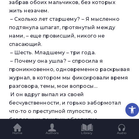
забрав обоих мальчиков, без которых
жить незачем.
– Сколько лет старшему? – Я мысленно
подтянула шпагат, протянутый между
нами, – еще провисший, никого не
спасающий.
– Шесть. Младшему – три года.
– Почему она ушла? – спросила я
проникновенно, одновременно раскрывая
журнал, в котором мы фиксировали время
разговора, темы, мои вопросы…
И он вдруг выпал из своей
бесчувственности, и горько забормотал
Op
что-то о преступной глупости, о
бездарных, пошлых, абсолютно
ничтожных обстоятельствах…
Home
Authors
Library
Audio
– Понятно, – сказала я спокойным,