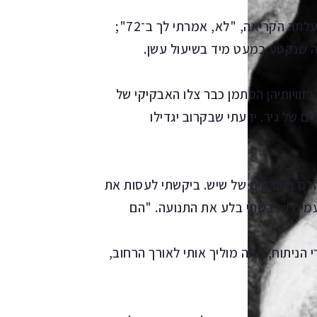
ראשו של אחד הסניטרים צץ בפתח; מעמדת האחיות עלתה הקריאה, "לא, אמרתי לך ב־72";
 שנקטע כמעט מיד בשיעול עשן.
זוויותיהן הסתמן כבר צלו האבקיקי של
ים של גיר. ידעתי שבקרוב יגדילו
 הדם בעורקים של שיש. ביקשתי לעסות את
עמית שלבשתי בלע את התנועה. "הם
י הניתוח, אתה מוליך אותי לאורך הרחוב,