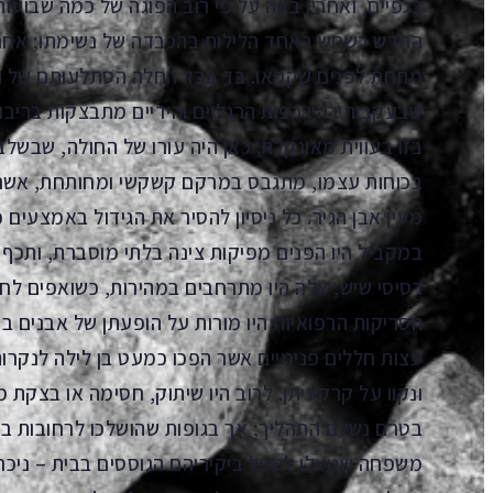
בגפיים, ואחריו באה על פי רוב הפוגה של כמה שבועו
החדש כשחש באחד הלילות בהכבדה של נשימתו; אחר כך
מתחת לפנים שקפאו. בד בבד החלה הסתלעותם של הג
שבעקבותיו היו כפות הרגליים והידיים מתבצקות בריב
בזו בעווית מאונקלת. כאן היה עורו של החולה, שבשלב
בכוחות עצמו, מתגבס במרקם קשקשי ומחותחת, אשר 
מעין אבן הגיר. כל ניסיון להסיר את הגידול באמצעים 
במקביל היו הפנים מפיקות צינה בלתי מוסברת, ותכף
רסיסי שיש; אלה היו מתרחבים במהירות, כשואפים לחב
הסריקות הרפואיות היו מורות על הופעתן של אבנים בת
עצות חללים פנימיים אשר הפכו כמעט בן לילה לנקרות 
ונקוו על קרקעיתן. לרוב היו שיתוק, חסימה או בצקת מ
בטרם נשלם התהליך; אך בגופות שהושלכו לרחובות בח
משפחה שנואלו לטפל ביקיריהם הגוססים בבית – ניכר