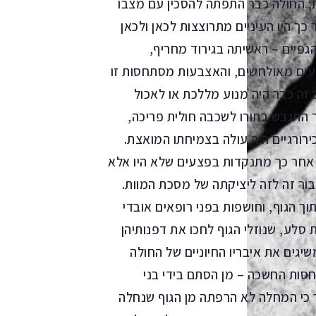
ת; החולה כבר התפתה להסכין עם מצבו
 היו העיניים מתרוצצות לכאן ולכאן
פיים – ראשיתה בגירוד מחריף,
ועים מאולחשים, והאצבעות מסתחסות זו
 זה כבר היה מנוע מללכת או לאכול
התגבש בתורו לשכבה חולית פריכה,
כירורגיים היה עולה בצמיחתו המואצת.
 אחר כך מתנקדות בפצעים שלא היו אלא
ור זה לזה ליציקתה של מסכת המוות.
וך הגוף, וחושפות בפני רופאים אובדי
סלע, שנוזלי הגוף לחכו את דפנותיהן
שיגים את איבריו החיוניים של החולה
סות החשכה – מן הסתם בידי בני
 כי המחלה לא הרפתה מן הגוף שנחלה