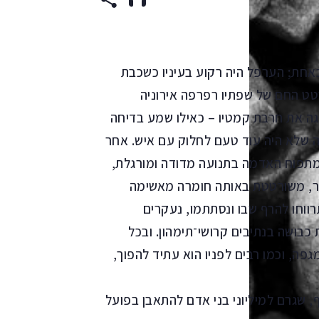
אחת; הערפל היה רקוע בעיניו כשכבת
טט החם של שפתיו רפרפה אירוניה
פגה את חרבת קמטיו – כאילו שמע בדיחה
ה שלא היה עוד טעם לחלוק עם איש. אחר
 מתפוח האדמה בתנועה מדודה ומורגלת,
ר, משורטטת באותה חומרה מאשימה
רווחו להרף שבו ונסתתמו, נעקרים
כבושה בנתיבים קרושי־תימהון. ובכל
פה, וכמו רבים לפניו הוא עתיד להפוך,
, שגרם למיליוני בני אדם להתאבן בפועל