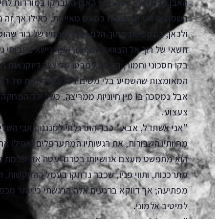
האבן בצלם של בשר. ניצי האבן התברקו במורדות לחיי
השפתיים הפיק רעננות כמעט מאיימת, כאילו אך זה נק
ולכאן, כממששת מתוך הלם את דופנותיו של בור שהו
חשאי של רוך אל הצוואר המתוח, אשר נישא בעבותי גי
בקו חסכוני וחמור, כנענה למבטו של צייר דיוקנאות נ
המאומצות שהשמיע בלי משים לטלטלות קלות של ראשו
אבל נמסכה בו מין חיוניות ממריצה, כשל ילד המחקה צל
צעצוע.
"אני אשתדל, אבא." כבר התרגלתי למנגנון: אבי השליך
מחוותיו השבורות, את רגשותיו המתערפלים ואפילו את ר
הוא מתפשט מעצם אנושיותו בטרם יעטה את שלמת האב
מתרככות, ותווי פניו, שכבר נדחקו בעמל ההתקשות, ה
מפתיעה; אך דווקא ברגעים אלה הרגשתי כי יותר מכפי
למיטיב אלמוני.