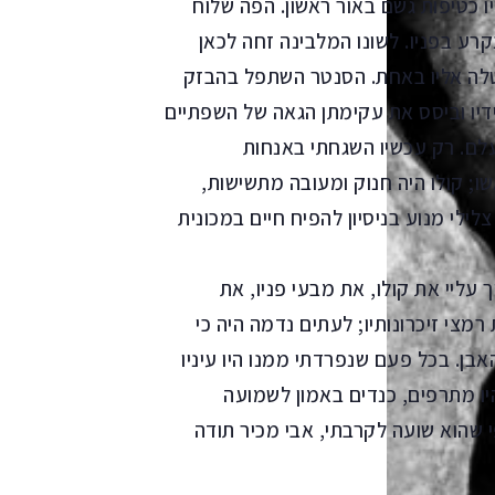
ו כטיפות גשם באור ראשון. הפה שלוח
רע בפניו. לשונו המלבינה זחה לכאן
טלה אליו באחת. הסנטר השתפל בהבזק
דיו וביסס את עקימתן הגאה של השפתיים
עלם. רק עכשיו השגחתי באנחות
; קולו היה חנוק ומעובה מתשישות,
ילי מנוע בניסיון להפיח חיים במכונית
 עליי את קולו, את מבעי פניו, את
מצי זיכרונותיו; לעתים נדמה היה כי
ן. בכל פעם שנפרדתי ממנו היו עיניו
יו מתרפים, כנדים באמון לשמועה
 שהוא שועה לקרבתי, אבי מכיר תודה