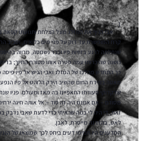
.
1
אבי הניף את המזלג מעל הצלחת ותנועתו קפאה ב
קרח המופשרת עד דוק על פני מים כלואים, וסביב הר
שנתלתה לרגע בזוויות פיו וכבר נשמטה, מרווה בהיס
נושנה שהיכרותו עמה פטרה אותו מטורח החיוך; בדיח
כך התחדש מהלכו של המזלג ואבי הגיש אל פיו פיסה
מאטה במידת החום שהשיב הירק הלוהט אל פיו הנפע
שדקדוקי סעודתו התאפיינו בה מאז ומעולם. פניו שנת
מסודם – אם אמנם היה זה סוד – אל אותה חיגה ירחית 
זאת, די היה לי במה שראיתי כדי לדעת שאבי נדבק במג
לאט, בהדרגה מייסרת, לאבן.
המדענים היו תמימי דעים ביחס לכך שמוצאו של הנגיף