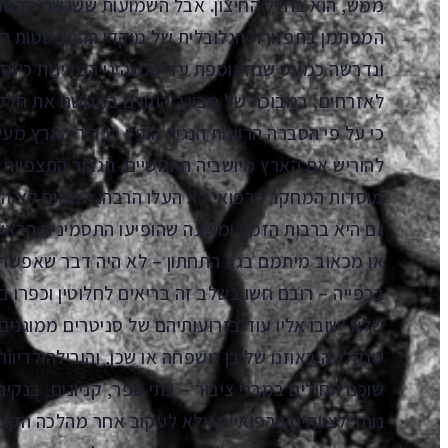
ממש, הוא בחלל החיצון. אבל השמועות ששגשגו ברשת
המסתמן בתפזורת הגלובלית של מוקדי ההתפשטות ה
ונדרשה כמעט שנה נוספת עד שמנהיגי המדינות כינסו 
לאזרחים, במבוכה של מבוגר התורם במגושם את חלק
כי על פי הסברה הרווחת הנגיף הופץ בכדור הארץ מ
להוריש את הארץ מיושביה האנושיים. תגבור התצפיות
מוסדות המחקר הרפואי לא העלו הרבה: השמים לא הסג
גם היא ברבות הזמן; ומשעה שהופיעו התסמינים הראש
או מכאוב מיתמם בגב התחתון – לא היה דבר שאפשר ל
בכפייה – רובם חשו בשלב זה בריאים לחלוטין וכפרו ב
שלא ישובו אליו עוד בזרועותיהם של סניטרים ממוגני
שנקלטה באוזנו של בן משפחה או שכן, והובילה לדיוו
שוכנו החולים במבני ציבור – בתי ספר, קניונים, בנקי
נותר לצוותים הרפואיים אלא לעקוב אחר מהלכה הק