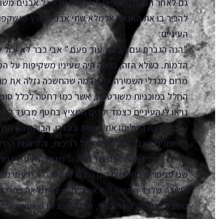
גם לאחר המוות: תכופות לא ראית אלא גל אבנים משו
להכיר בו את האנושי אלמלא שתי אבני החצץ שנשקפו
העיניים.
"הנה הגברת עם הכובע עוד פעם." אבי כבר לא יכול לה
הדמות. כשלא הזה, נדמה היה שעיניו משקיפות על הפנ
מרום מגדלי השמירה אל אדמה שהחשכה גזלה את מתאר
החלל במוכניות משורטטת, אשר כמו דחסה לכלל סופיו
נראו לי העיניים כצמד ילדים המציץ בחטף מבעד ל
נשכח. כעת השלימו את הקשת ונעצרו. הבוהק הפלורו
האישונים האביכים לדקירה של דריכות, והזרועות הגר
נטרדו בבת־קול חולפת של תנועה. מבטו היה עדיין מ
שני סניטרים בחליפות מגן נכנסו פנימה. לא ידעתי 
השידה שלצד המיטה היה אוסף חפצים שנראה כפרי מע
טואלט, בקבוק קולה סגור, חבילת עוגיות שאפשר הי