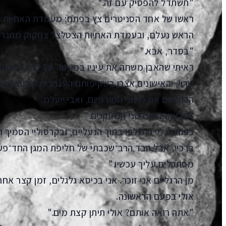
"תשתדל להפסיק עם זה."
הראש נעלם, ובעמדת האחיות הצטלצל צחקוק מתגרה
"בסדר, אבא."
ראיתי שהאבן משחה את עיניו במעטה של זוהר אטום. ב
גירוי, והאישונים אצרו בשקיפותם הענברית קורים רירני
הרופאים את מינוני המורפיום, ואבי ייעלם.
"תראה, הגיעו שני המזוקנים."
כפות רגליי התגלפו בתוך הנעליים, ובקרסוליי הסמיך
ברכיי, אבל הבד הרב־שכבתי של חליפת המגן החד־פ
מסתכלים עליך עכשיו."
מן הרגליים אני זוכר. אני בכיסא גלגלים, זמן קצר אחר
אולי בפעם הראשונה.
"אתה רואה אותם? אולי תיתן קצת מים."