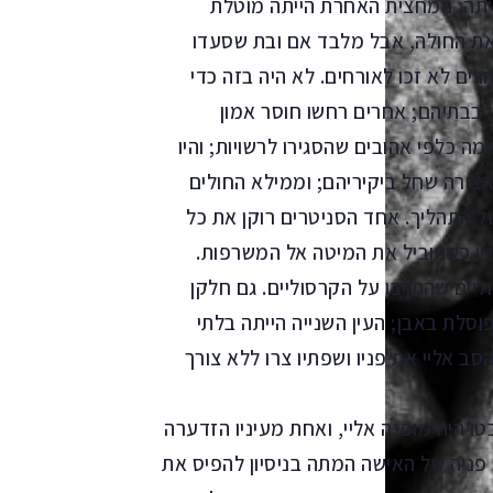
יתה; המחצית האחרת הייתה מוטלת
את החולה, אבל מלבד אם ובת שסעדו
ם לא זכו לאורחים. לא היה בזה כדי
בבתיהם; אחרים רחשו חוסר אמון
 כלפי אהובים שהסגירו לרשויות; והיו
 הצורה שחל ביקיריהם; וממילא החולים
 התהליך. אחד הסניטרים רוקן את כל
יי כשהוביל את המיטה אל המשרפות.
ליים שהתרבו על הקרסוליים. גם חלקן
פוסלת באבן; העין השנייה הייתה בלתי
ב אליי את פניו ושפתיו צרו ללא צורך
 היה מופנה אליי, ואחת מעיניו הזדערה
פניה של האישה המתה בניסיון להפיס את