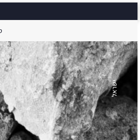
ס
עודד וולקשטיין
אבנים
ישראל
7 דק'
Aa
קראו ב:
עבר