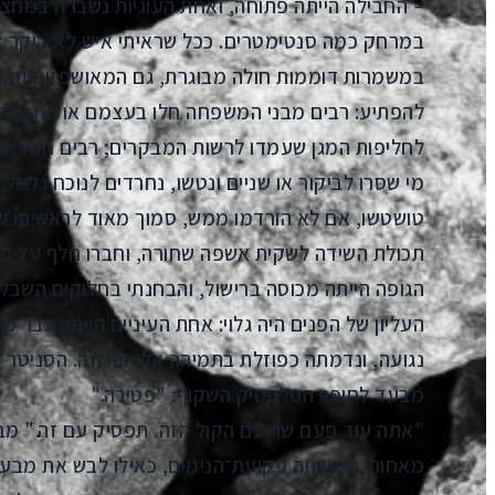
– החבילה הייתה פתוחה, ואחת העוגיות נשברה במחצ
במרחק כמה סנטימטרים. ככל שראיתי איש לא ביקר 
במשמרות דוממות חולה מבוגרת, גם המאושפזים האחרי
להפתיע: רבים מבני המשפחה חלו בעצמם או התבצרו 
לחליפות המגן שעמדו לרשות המבקרים; רבים חשו אשמה
מי שסרו לביקור או שניים ונטשו, נחרדים לנוכח גלגול
טושטשו, אם לא הורדמו ממש, סמוך מאוד לראשיתו של
תכולת השידה לשקית אשפה שחורה, וחברו חלף על פנ
הגופה הייתה מכוסה ברישול, והבחנתי בחלוקים השבלו
העליון של הפנים היה גלוי: אחת העיניים הייתה כבר מ
נגועה, ונדמתה כפוזלת בתמיהה אל חברתה. הסניטר הס
מבעד לחיפוי הפלסטיק השקוף: "פטירה."
"אתה עוד פעם שר עם הקול הזה. תפסיק עם זה." מבטו
מאחורי שמורתה פקועת־הנימים, כאילו לבש את מבע 