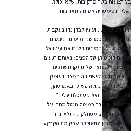
בץ רצועות בשר מרקיבות, שלא יכולת
 אליך בסימטריה אטומה מארובות
ניע את ראשו, ועיניו לבדן נדו בעקבות
ים העצורות כמו שני זקיפים הניבטים
יה. אבל הדמיונות השיבו את עיניו אל
ת את דוממותן של הפנים: באותם רגעים
שלד מאוכל־למחצה של מתקן משחקים
צנטי של חדר האשפוז היתמצת בעומק
ומות, שדלקה סגולה פשתה באמותיהן,
רותק כשאמר, "היא מסתכלת עליך."
מתי האישה ששכבה במיטה ממול מתה. על
ורבות חפוזה, מסתלקת – גליל נייר
ה לרכוש במזנון המאולתר שבקומת הקרקע