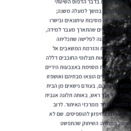
ות החברתיות בדבר הדפוס השיטתי
וכחשו בתוקף במשך למעלה משנה;
בזה אחר זה מסיבות עיתונאים ובישרו
ו למשחק ילדים שהתארך מעבר למידה,
עשה־חושב כהכנה לפלישה שתכליתה
 האסטרונומיות והזרמת המשאבים אל
ירו דבר, וגאות תצלומי החובבים דללה
ונים – נוקשות מסוימת באצבעות הידיים
עשות. החולים הוצאו מבתיהם ואושפזו
מלוא ריאותיהם, בעודם נישאים מן הבית
ם מכף רגל ועד ראש, באותה תלונה אגבית
ח החשאי לאחד ממרכזי האיתור. לרוב
ם – שהוסבו בחיפזון להוספיסים. שם לא
בוע של המחלה: השיתוק שהתפשט