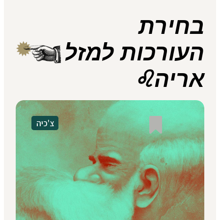
בחירת
העורכות למזל
אריה♌
צ'כיה
גם הלילה הוקפץ משנתו אַנסֶלמוֹ המסכן,
שאשתו ניערה אותו ומשכה בכעס את זרועו.
"אתה שוב צוחק!" המום כולו, אפו עדיין
גדוש בשינה ושרקני במקצת מההתנשפות
שבעקבות ההקפצה, הוא בלע את רוקו, גירד
את חזהו השעיר ואמר בקדרות, "אלוהים…
גם… גם הלילה?" "כל לילה! כל לילה!"