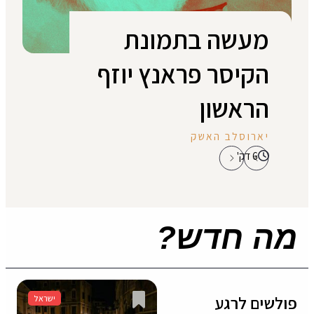
געתה אשתו, חיוורת...
מעשה בתמונת
הקיסר פראנץ יוזף
הראשון
יארוסלב האשק
6 דק'
מה חדש?
פולשים לרגע
ישראל