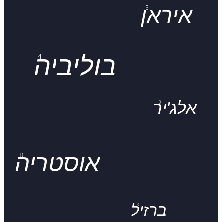
3
איראן
4
בוליביה
3
אלג'יר
8
אוסטריה
3
ברזיל