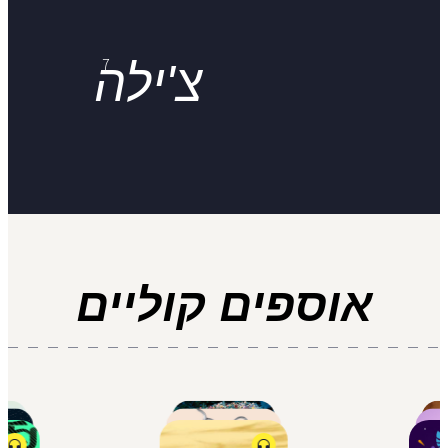
7
צ'ילה
אוספים קוליים