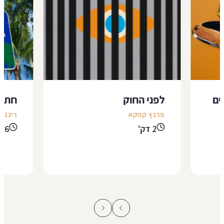
ִּים
לפני החוק
חתונ
פרנץ קפקא
רינג ל
2 דק'
26 דק'