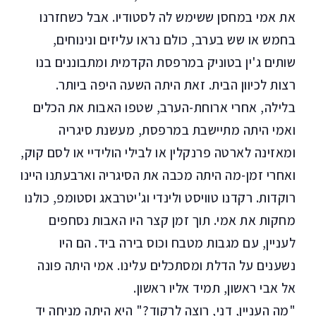
את אמי במחסן ששימש לה לסטודיו. אבל כשחזרנו
בחמש או שש בערב, כולם נראו עליזים ונינוחים,
שותים ג'ין בטוניק במרפסת הקדמית ומתבוננים בנו
רצות לכיוון הבית. זאת היתה השעה היפה ביותר.
בלילה, אחרי ארוחת-הערב, שטפו האבות את הכלים
ואמי היתה מתיישבת במרפסת, מעשנת סיגריה
ומאזינה לארטה פרנקלין או לבילי הולידיי או לסם קוק,
ואחרי זמן-מה היתה מכבה את הסיגריה וארבעתנו היינו
רוקדות. רקדנו טוויסט ולינדי וג'יטרבאג וסטומפ, כולנו
מחקות את אמי. תוך זמן קצר היו האבות נסחפים
לעניין, עם מגבות מטבח וכוס בירה ביד. הם היו
נשענים על הדלת ומסתכלים עלינו. אמי היתה פונה
אל אבי ראשון, תמיד אליו ראשון.
"מה העניין, דני, רוצה לרקוד?" היא היתה מניחה יד