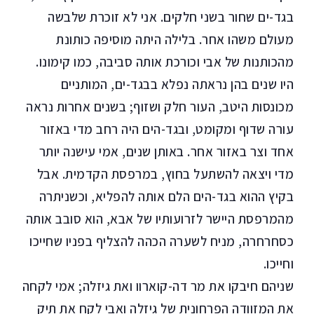
בגד-ים שחור בשני חלקים. אני לא זוכרת שלבשה
מעולם משהו אחר. בלילה היתה מוסיפה כותונת
מהכותנות של אבי וכורכת אותה סביבה, כמו קימונו.
היו שנים בהן נראתה נפלא בבגד-ים, המותניים
מכונסות היטב, העור חלק ושזוף; בשנים אחרות נראה
עורה שדוף ומקומט, ובגד-הים היה רחב מדי באזור
אחד וצר באזור אחר. באותן שנים, אמי עישנה יותר
מדי ויצאה להשתעל בחוץ, במרפסת הקדמית. אבל
בקיץ ההוא בגד-הים הלם אותה להפליא, וכשניתרה
מהמרפסת היישר לזרועותיו של אבא, הוא סובב אותה
כסחרחרה, מניח לשערה הכהה להצליף בפניו שחייכו
וחייכו.
שניהם חיבקו את מר דה-קוארוו ואת גיזלה; אמי לקחה
את המזוודה הפרחונית של גיזלה ואבי לקח את תיק