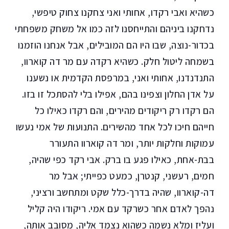
כשהיא ואבי רקדו, אחותי ואני צחקנו צחוק טיפשי,
נדחקנו ביניהם והתייחסנו לזה כמו אל משחק משפחתי
בכדור-נוצה, שבו היו הם המובילים, אבל אנחנו הוזמנו
בשמחה ליטול חלק. כשהיא רקדה עם מר דה קוארוו,
התנדנדנו, אחותי ואני, במרפסת הקדמית או נשענו
על אדן החלון וצפינו בהם, אפילו בלי להסתכל זו בזו.
הם רקדו רק ריקודים מהירים, והם רקדו כאילו כל
חייהם חיכו לכל אחד מהשירים. התנועות של אמי נעשו
עמוקות וחלקות יותר, ומר דה קוארוו התעורר
בבת-אחת, כאילו פגע בו ברק. אבי רקד כפי שהיה,
חמים, רעשני, קנטרן, כמעט כפייתי; אבל מר
דה-קוארוו, שהיה בדרך-כלל שקט ומתחשב ורציני,
נהפך לאדם אחר כשרקד עם אמי. ריקודו היה קליל
ועליז ומלא נשמה כשהוא נצמד אליה, מסובב אותה,