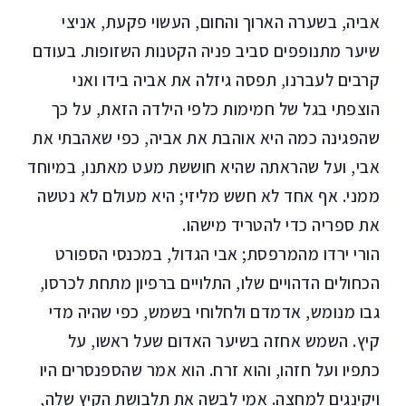
אביה, בשערה הארוך והחום, העשוי פקעת, אניצי
שיער מתנופפים סביב פניה הקטנות השזופות. בעודם
קרבים לעברנו, תפסה גיזלה את אביה בידו ואני
הוצפתי בגל של חמימות כלפי הילדה הזאת, על כך
שהפגינה כמה היא אוהבת את אביה, כפי שאהבתי את
אבי, ועל שהראתה שהיא חוששת מעט מאתנו, במיוחד
ממני. אף אחד לא חשש מליזי; היא מעולם לא נטשה
את ספריה כדי להטריד מישהו.
הורי ירדו מהמרפסת; אבי הגדול, במכנסי הספורט
הכחולים הדהויים שלו, התלויים ברפיון מתחת לכרסו,
גבו מנומש, אדמדם ולחלוחי בשמש, כפי שהיה מדי
קיץ. השמש אחזה בשיער האדום שעל ראשו, על
כתפיו ועל חזהו, והוא זרח. הוא אמר שהספנסרים היו
ויקינגים למחצה. אמי לבשה את תלבושת הקיץ שלה,