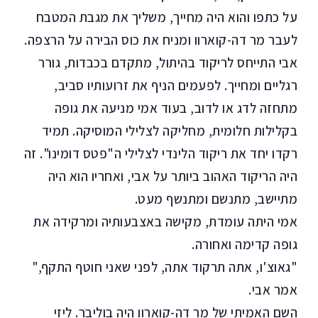
על כתפו והוא היה מחייך, משליך את מגבת המטבח
לעבר מר דה-קוארוו ומניח את כוס הבירה על הרצפה.
אבי התייחס לריקוד בהיתול, מתקדם בכבדות, גורר
רגליים ומחייך. לפעמים הניף את זרועותיו סביב,
מתחזה לדג או לדוב, בעוד אמי מניעה את גופה
בקלילות חלומית, מחליקה לצלילי המוסיקה. תמיד
רקדו יחד את ריקוד הלינדי לצלילי ה"פטס דומינו". זה
היה הריקוד האהוב ביותר על אבי, ואחריו הוא היה
מתיישב, מתנשם ומתנשף מעט.
אמי היתה עומדת, מקישה באצבעותיה ומרקידה את
גופה קדימה ואחורה.
"גאוצ'ו, אתה תרקוד אתה, לפני שאני חוטף התקף,"
אמר אבי.
השם האמיתי של מר דה-קוארוו היה בוליבר. ליזי