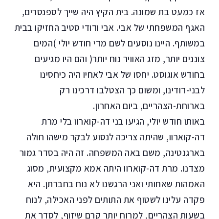
אז כמעט בת שמונה. בית הקיץ היה שייך לספנסרים,
האגף המשפחתי של אבי. אבי ודודי סטיב החזיקו בבית
במשותף. היינו נוסעים לשם מדי חודש יולי )המים
צוננים יותר, מזג האוויר נוח יותר( והם היו מגיעים
בחודש אוגוסט. יחסו של אבי לאחיו היה כיחסינו
לבני-דודינו, ומשום כך הצטלבו דרכינו רק
בארוחת-הצהריים, ביום האחרון.
באותו חודש יולי, הגיעו בני דה-קוארוו בלי מרת
דה-קוארוו, שהיתה צריכה לנסוע לבקר מישהו חולה
בארגנטינה, משם באה המשפחה. זה היה בסדר גמור
מצדנו. מרת דה-קוארוו היתה אמא מקצועית, מסוג
האמהות שאחותי ואני הרגשנו לא נוח בחברתן. היא
פקדה עלינו לשטוף את התותים לפני האכילה, לנוח
בשעות הצהריים, למרוח יותר קרם שיזוף, לסדר את