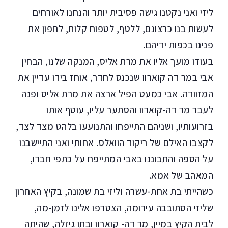
ליזי ואני נקטנו גישה פסיבית יותר והנחנו לאורחים
לעשות בנו כרצונם, ללטף, לטפוח קלות, לחפון את
פנינו בכפות ידיהם.
בעודו מועך אליו את מרת אליס, המנקה שלנו, הבחין
אבי במר דה קוארוו שנכנס לחדר, אוחז בידו עדיין את
המזוודה. אבי כמעט הפיל ארצה את מרת אליס ופנה
לעבר מר דה-קוארוו והסתער עליו, עוטף אותו
בזרועותיו, ושניהם התייפחו והתנועעו בלהט מצד לצד,
לקצבו האילם של ריקוד הוואלס. אחותי ואני התיישבנו
על הספה והתבוננו באבי המתייפח על כתפי חברו,
המאהב של אמא.
כשהייתי בת אחת-עשרה וליזי בת שמונה, בקיץ האחרון
שליזי הסתובבה עירומה, הצטרפו אלינו לזמן-מה,
לבית הקיץ במיין, מר דה- קוארוו ובתו גיזלה, שהיתה