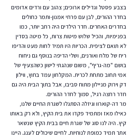
בצבע פסטל וגדילים ארוכים; צהוב עם ורדים אדומים
בחדר ההורים, לבן עם פרחי אמנון-ותמר כחולים
בחדרים האחרים. חדר הילדים היה רחב יותר, כמו
בפנימיות, והכיל שלוש מיטות צרות, כל מיטה בסדין
לא תואם לציפית. הכריות היו תמיד לחות מעט והדיפו
ריח של מלח ואורנים, ושלי הדיפה בנוסף גם ניחוח
בושם "מה-גריף", משום שנהגתי לישון כשהצעיף של
אמי תחוב מתחת לכרית. המקלחון עמד בחוץ, ווילון
דק וירוק מניילון מתוח סביבו, אבל בתוך הבית היה גם
חדר רחצה רגיל, סמוך לחדר ההורים.
מר דה-קוארוו וגיזלה הסתגלו לשגרת החיים שלנו,
כאילו מאז ומתמיד פקדו את בית הקיץ, ולא רק באותו
קיץ. היה לנו סוג של שגרת חיים בבית הקיץ שנשאר
אתך תמיד כמופת לנוחיות, לחיים שיכולים לענג. היינו