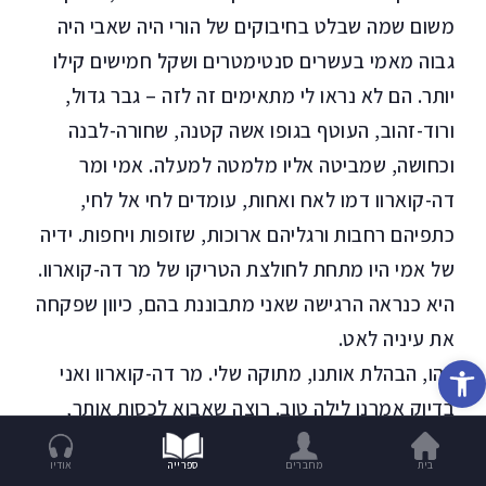
משום שמה שבלט בחיבוקים של הורי היה שאבי היה
גבוה מאמי בעשרים סנטימטרים ושקל חמישים קילו
יותר. הם לא נראו לי מתאימים זה לזה – גבר גדול,
ורוד-זהוב, העוטף בגופו אשה קטנה, שחורה-לבנה
וכחושה, שמביטה אליו מלמטה למעלה. אמי ומר
דה-קוארוו דמו לאח ואחות, עומדים לחי אל לחי,
כתפיהם רחבות ורגליהם ארוכות, שזופות ויחפות. ידיה
של אמי היו מתחת לחולצת הטריקו של מר דה-קוארוו.
היא כנראה הרגישה שאני מתבוננת בהם, כיוון שפקחה
את עיניה לאט.
פתח סרגל נגישות
"הו, הבהלת אותנו, מתוקה שלי. מר דה-קוארוו ואני
בדיוק אמרנו לילה טוב. רוצה שאבוא לכסות אותך,
אחרי שתלכי לשירותים?" לא בדיוק שוחד, אבל ללא
בית
מחברים
ספרייה
אודיו
ספק תזכורת שאני חשובה לה יותר ממר דה-קוארוו.