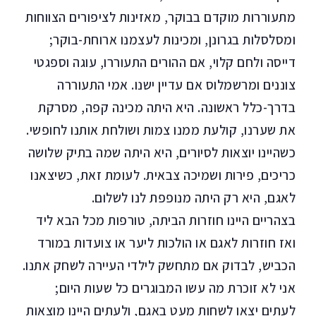
מתעוררות מוקדם בבוקר, מאזינות לציפורים הצווחות
ומסלסלות בגרונן, ומכינות לעצמנו ארוחת-בוקר;
דייסה ולחם קלוי, אם ההורים התעוררו, עוגה וספגטי
צוננים ומרשמלוס אם עדיין ישנו. אמי התעוררה
בדרך-כלל ראשונה. היא היתה מכינה קפה, מסרקת
את שערנו, קולעת ממנו צמות ושולחת אותנו לחופשי.
כשהיינו יוצאות לסיורים, היא היתה שמה בתיק שלושה
כריכים, פירות ושמיכה צבאית. לעומת זאת, כשיצאנו
לאגם, היא רק היתה מנופפת לנו לשלום.
בצהריים היינו חוזרות הביתה, טורפות מכל הבא ליד
ואז חוזרות לאגם או הולכות ליער או צועדות במורד
הכביש, לבדוק אם מתחשק לילדי העיירה לשחק אתנו.
אני לא זוכרת מה עשו המבוגרים כל שעות היום;
לעתים יצאו לשחות מעט באגם, ולעתים היינו מוצאות