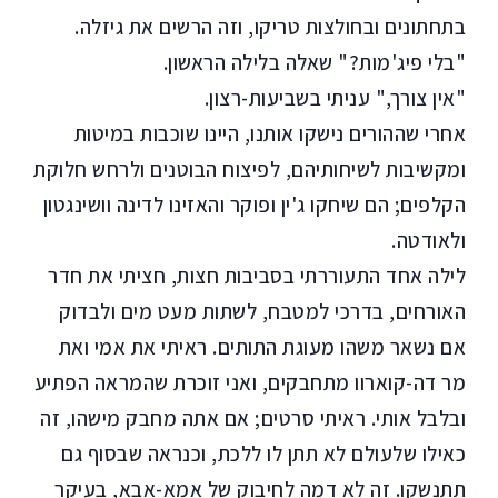
בתחתונים ובחולצות טריקו, וזה הרשים את גיזלה.
"בלי פיג'מות?" שאלה בלילה הראשון.
"אין צורך," עניתי בשביעות-רצון.
אחרי שההורים נישקו אותנו, היינו שוכבות במיטות
ומקשיבות לשיחותיהם, לפיצוח הבוטנים ולרחש חלוקת
הקלפים; הם שיחקו ג'ין ופוקר והאזינו לדינה וושינגטון
ולאודטה.
לילה אחד התעוררתי בסביבות חצות, חציתי את חדר
האורחים, בדרכי למטבח, לשתות מעט מים ולבדוק
אם נשאר משהו מעוגת התותים. ראיתי את אמי ואת
מר דה-קוארוו מתחבקים, ואני זוכרת שהמראה הפתיע
ובלבל אותי. ראיתי סרטים; אם אתה מחבק מישהו, זה
כאילו שלעולם לא תתן לו ללכת, וכנראה שבסוף גם
תתנשקו. זה לא דמה לחיבוק של אמא-אבא, בעיקר