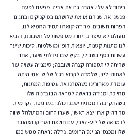
ביחוד לא עלי. אהבנו גם את אביה. מפעם לפעם
פגשנו את שניהם או את שלושתם בפיקניקים ובחגים
הפחות חשובים. מר דה-קוארוו תמיד החמיא לנו,
מעולם לא סיפר בדיחות מטופשות על חשבוננו, והביא
לנו מתנות קטנות, יוצאות דופן ומושלמות. סיכות שיער
עשויות כסף בשבילי, בקיץ שבו גידלתי שיער, אחרי
שהיתה לי תספורת קצרה ושובבה; סימנייה עשויה עור
לאחותי ליזי, שלמדה לקרוא בגיל שלוש. אמי היתה
עומדת מאחורינו כשהסרנו את עטיפות המתנות,
מחייכת ומנידה בראשה למראה הבזבזנות שלו.
כשהתקרבה המכונית ישבנו כולנו במרפסת הקדמית.
מר דה-קוארוו יצא ראשון, שערו החום והמתולתל שיווה
לו מראה של לוע-הארי, עם חולצת הטריקו הצהובה
שלו ומכנסי הג'ינס החומים. גיזלה נראתה ממש כמו