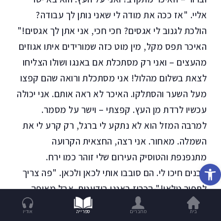
אליי. "אז ככה את מודה לי שאני נותן לך עבודה?
הולכת לגנוב לי אגסים? חכי חכי, אני אתן לך אגסים!"
האיכר תפס מקל, מין מוט כזה שמורידים איתו אגוזים
מהעצים – ואני רק מסתכלת אם באנגו ושולו הצליחו
לצאת בשלום מהלול! אני מסתכלת ורואה שהם קפצו
מעל השער והסתלקו. האיכר לא ראה אותם. אני יכולה
עכשיו לרדת מן העץ. קפצתי – וישר על מסמר.
למרבה המזל הוא לא נתקע לי ברגל, רק קרע לי את
השמלה. מאחור. אני רצה, החצאית הקרועה
מתנפנפת והטוסיק העירום שלי זוהר כמו ירח.
פתח סרגל נגישות
הבנים חיכו לי. הם סובבו אותי לכאן ולכאן. "פה צריך
לתפור טלאי!" הכריז באנגו בידענות. אבל מאיפה
ניקח עכשיו טלאי?
בית
מחברים
ספרייה
אודיו
"את יודעת מה?" אמר באנגו. "אם תלכי לפני ואני