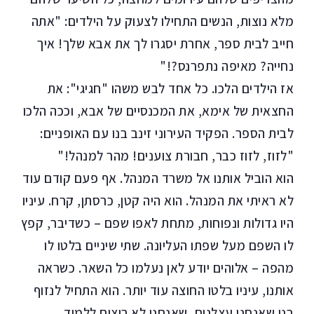
מלא נוצות, הנשים התחילו לצעוק על הילדים: "אתה
חייב לבית ספר, אחרת יסגרו לך את אבא שלך! איך
נחייה? מאיפה נתפרנס?!"
אז הילדים הלכו. כל אחד לבש משהו "חגיגי": את
החצאית של אימא, את המכנסיים של אבא, וככה הלכו
לבית הספר. הפקיד העירוני זינב בנו עם האופניים:
"לזוז, לזוז כבר, חבורת צוענים! מהר למנהל!"
הוא הוביל אותנו אל משרד המנהל. אף פעם קודם עוד
לא ראיתי את המנהל. הוא היה קטן, כרסתן, קרח. עיניו
היו גדולות ונפוחות, מתחת לאפו שפם – כשדיבר, קפץ
לו השפם מעל שפתו העליונה. שתי שיניים בלטו לו
מהפה – אלוהים יודע לאן נעלמו כל השאר. כשראה
אותנו, עיניו בלטו החוצה עוד יותר. הוא התחיל לנזוף
בנו שאנחנו עצלנים, שאנחנו לא רוצים ללמוד,