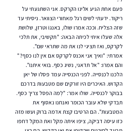
פעם אחת הגיע אלינו הקרקס. אני השתגעתי על
ריקוד. ידעתי לשים רגל מאחורי הצוואר. ניסיתי עד
שזה הצליח. וככה אמרו שוּלוֹ, באנגוֹ וטרזן, שלושת
אלה שעלו איתי לכיתה הבאה: "תקשיבי, את תלכי
לקרקס, ואז תציגי לנו את מה שתראי שם".
אמרתי: "ואיך אני אכנס לקרקס אם אין לנו כסף?"
והם אמרו: "אל תדאגי, נשיג כסף. בואי איתנו".
הלכנו לכנסייה. לפני הכנסייה עמד פסלו של יאן
הקדוש. האיכרים היו זורקים שם מטבעות בדרכם
בבוקר לכנסייה. שולו אמר: "לְמה הפסל צריך כסף.
תבדקי שלא עובר הכומר ואנחנו נאסוף את
המטבעות". הם הרטיבו קצת אדמה ברוק ועשו מזה
כזו עיסה דביקה, ציפו איתה מקל ואת המקל דחפו
מבעד לסורגים שהקיפו את יאן הקדוש. הם רצו