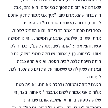
שאנחנו לא רוצים להפוך לבני אדם! הוא נהם, אבל
היה ברור שהוא אדם טוב. "איך אני אמור לחלק אתכם
לכיתות, חבורה מטונפת שכמוכם? כל המורים
מפחדים מכם!" אמר בחביבות. והוא התחיל לספור:
אחת, שתיים, שלושה, ארבעה, חמישה… היינו חמישה
עשר. והוא אמר: "אתה לשם, אתה לשם", וככה חילק
אותנו לכיתות. בֶּזִ'י, אחותי שגדולה ממני בשנה, גם כן
היתה חייבת ללכת לבית הספר, ואימא התעצבנה
ונאנחה שאין לה מי שישמור על הילדים כשהיא הולכת
לעבודה.
הגענו לכיתה והמורה נבהלה מאיתנו: "איפה בשם
אלוהים אני אמורה לשים אתכם?" מאחור, בצד, היו
שלושה ספסלים, והיא הושיבה אותנו שם. היינו
מופרדים לגמרי, כדי שלא נוכל לריב עם הילדים של