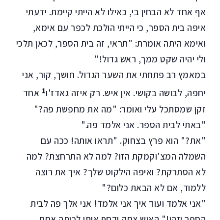
אף אחד לא הבחין בי, כאילו לא הייתי קיימת. ידעתי
איפה בית הספר, כי הייתי הולכת לכפר עם אימא,
ואימא היתה אומרת: "תראי, זה בית הספר, לכאן תלכי
ולי יהיה שקט ממך, ראש גדול!"
במאמץ רב פתחתי את השער הגדול. חושך, קור, אני
1
יחפה, לבושה בקושי. אין איש. רק איזה גאדז'ו
אחד
זקן שמסתכל עלי ואומר: "מה את מחפשת פה?"
"באתי לבית הספר. אני אלמד פה."
"את?" הוא פרץ בצחוק. "תראו אותה! ככה עם
השמלה המצ'וקמקת הזו? למה לא התרחצת? למה
לא הסתרקת? ואיפה הילקוט שלך? איך את רוצה
ללמוד, אם לא הבאת כלום?"
"אני אלמד ועוד איך אני אלמד! אני אלך פה לבית
הספר וזהו!" האיש צחק ודחף אותי לכיתה אחת.