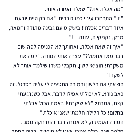
"מה אכלת את?" שאלה המורה אותי.
"יו!" התרחבו עיניי כמו כוכבים. "אם רק היית יודעת
איזה דברים אכלתי! בישקוט עם גבינה מתוקה וחמאה,
מרק, נקניקיות, עוגה…!"
"איך זה שאת אכלת, ואחותך לא הכניסה לפה שום
דבר מאז אתמול?" עצרה אותי המורה. "למה את
משקרת! תוציאי לשון, תקבלי משהו שילמד אותך לא
לשקר!"
הוצאתי את הלשון והמורה החטיפה לי עליה בסרגל. זה
כאב נורא. לא יכולתי אפילו לדבר. אבל כשנרגעתי
קצת, אמרתי: "לא שיקרתי! באמת הכול אכלתי!
בחלום! כל הלילה חלמתי שאני אוכלת."
המורה הסמיקה, לא אמרה דבר והתרחקה ממני.
חלפה שנה. כולם אמרו שאני לא טיפשה. בבית הספר