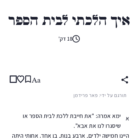
טרה פביאנובה
איך הלכתי לבית הספר
18 דק'
קראו ב:
עברית
ENGLISH
Aa
תורגם על ידי: פאר פרידמן
ימא אמרה: "את חייבת ללכת לבית הספר או
א
שיסגרו לנו את אבא".
היינו חמישה ילדים, ארבע בנות, בן אחד. אחותי היתה