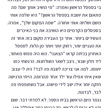
בי בספסל הראשון ואמרה: "מי הושיב אותך שם? מה
פתאום את יושבת בספסל הראשון?" היא שלפה אותי
משם ושלחה אותי אחורה. "שמה המקום שלך", אמרה.
בספסלים הקדמיים היא הושיבה את בני האיכרים
העשירים ביותר. אחר כך העבירה מקום בזה אחר זה
את העניים יותר, רחוק יותר ויותר מן הלוח. לספסל
האחרון בכיתה קראו "הצועני". הוא היה ממש מאחור,
ליד חלון שבור, ניצב לשאר השולחנות. הרגשתי כמו
יתומה. למה אני צריכה לשבת פה לבד? היה לי עצוב
שאין איתי אפילו עוד ילד אחד מהרומה. הייתי מרגישה
חזקה יותר אילו ישב לידי מישהו. אבל השתופפתי פה
לבד, לבדונת.
נגמר היום הראשון בבית הספר. לא למדתי דבר. שום
ידע לא נכנס לי לראש, רק הבנתי כמה אומללה אני