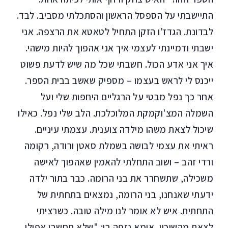
התיישבתי על הספסל הראשון והסתכלתי מסביב. לבד.
לבדונת. הגדז'ו הזקן התחיל לטאטא את הרצפה. אני
ישבתי ודמיינתי לעצמי איך אני אהפוך להיות מישהי.
איך אני אדע הכול. חשבתי שכל מה שיש לדעת פשוט
ייכנס לי לראש בעצמו – מספיק שאשב בבית הספר.
אחר כך נפל מבטי על הרגליים היחפות שלי ועל
השמלה המצ'וקמקת המלוכלכת. הלב שלי נפל. כאילו
שיכול לצאת משהו מילדה צוענית. עצמתי עיניים.
ראיתי את עצמי לבושה בשמלת סאטן ורודה, רקומה
ורדי זהב – ושוב התחלתי להאמין שאהפוך לאישה
משכילה, שתשחרר את בני הרומה. כבר בתור ילדה
ידעתי שאנחנו, בני הרומה, נמצאים בתחתית של
התחתית. איש לא אומר לנו מילה טובה. כשרציתי
לצאת מהשיכון, אימא נזפה בי: "שלא תחשבי אפילו