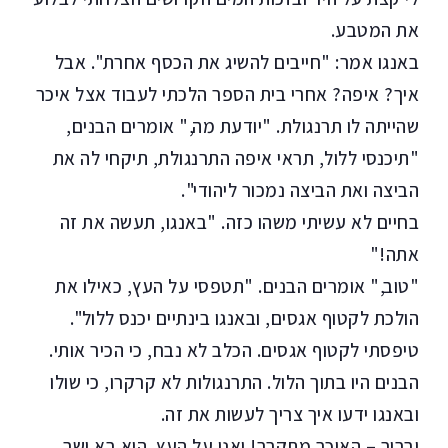
את המטבע.
באנגו אמר: "חייבים להשיג את הכסף אחרת". אבל
איך? איפה? אחרי בית הספר הלכתי לעבוד אצל איכר
שהייתה לו תרנגולת. "יודעת מה," אומרים הבנים,
"תיכנסי ללול, תראי איפה התרנגולת, תיקחי לה את
הביצה ואת הביצה נמכור ליהודי".
בחיים לא עשיתי משהו כזה. "באנגו, תעשה את זה
אתה!"
"טוב," אומרים הבנים. "תטפסי על העץ, כאילו את
הולכת לקטוף אגסים, ובאנגו בינתיים יכנס ללול".
טיפסתי לקטוף אגסים. הכלב לא נבח, כי הכיר אותי.
הבנים היו בתוך הלול. התרנגולות לא קרקרו, כי שולו
ובאנגו ידעו איך צריך לעשות את זה.
וברור – האיכר מתקרב! ואני על העץ. הוא בא ישר