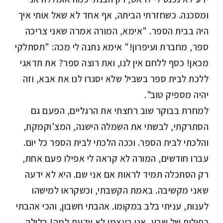
ומסכנה. כשחזרתי הביתה, אף אחד לא שאל אותי איך
היה בבית הספר. "אימא, המורה אמרה שאני צריכה
ספר, מחברת ועיפרון!" אימא נתנה לי מכה: "תסתלקי
מכאן! כסף ללחם אין לנו, ואת רוצה ספר? את תדאגי
ללכת לבית ספר בשביל שלא יסגרו לנו את אבא, וזה
יהיה מספיק טוב".
למחרת בבוקר שוב רחצתי את הרגליים, הפעם גם
הסתרקתי, לבשתי את השמלה הישנה, המצ'וקמקת,
והלכתי לבית הספר. וככה הלכתי לבית הספר כל יום.
עברו חודשים, המורה לא קראה לי אפילו פעם אחת,
רק הסתכלה תמיד לראות אם אני שם. היא לא ידעה
שאני מקשיבה. באמת הקשבתי, וכשקראו למישהו
לענות, עניתי בלב במקומו. אהבתי חשבון, והכי אהבתי
כפולות של שבע. אני בעצמי לא יודעת למה! בלילה