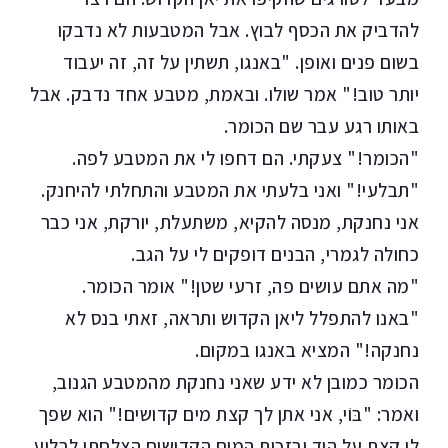
להדביק את הכסף לבוץ. אבל המטבעות לא נדבקו
בשום פנים ואופן. "באנגו, תשתין על זה, זה יעבוד
יותר טוב!" אמר שולו. ובאמת, מטבע אחד נדבק. אבל
באותו רגע עבר שם הכומר.
"הכומר!" צעקתי. הם דחפו לי את המטבע לפה.
"תבלעי!" ואני בלעתי את המטבע והתחלתי להיחנק.
אני נחנקת, מנסה להקיא, משתעלת, יורקת, אני כבר
כחולה לגמרי, הבנים דופקים לי על הגב.
"מה אתם עושים פה, זרעי שטן!" אומר הכומר.
"באנו להתפלל ליאן הקדוש ותראה, זאתי בנס לא
נחנקה!" המציא באנגו במקום.
הכומר כמובן לא ידע שאני נחנקת מהמטבע הגנוב,
ואמר: "בּוֹי, אני אתן לך קצת מים קדושים!" הוא שפך
לי קצת על היד ובזכות המים הקדושים הצלחתי לבלוע