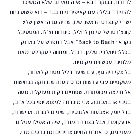
לחזרות בבוקר הבא – אלה מאיתנו שלא המשיכו
להתיידד בלילה עם קאיפיריניות בבר – הוא פשוט נחת
ישר לקונצרט הראשון שלו, שהיה גם הראשון שלי:
קונצ'רטו של טלמן לחליל, כינורות וצ'לו. הפסטיבל
נקרא “Back to Bach” אבל התפרשׂ על בארוק
בכלל: ויואלדי, טלמן, הנדל, ומחווה לסקרלטי מאת
מלחינה עכשווית מקומית.
בליצקי היה גוץ, עם שיער דליל מסורק לאחור,
משקפיים עבי עדשות וכרס קטנה שנדחקה בנחישות
אל חולצה מכופתרת. שפתיים דקות מעוקלות מטה
בגינוי או באכזבה. אני מוכרחה למצוא יופי בכל אדם,
בדל יופי, אצבעות אלגנטיות, שיניים לבנות, או ישרות,
או עקומות אבל בצורה חמודה, שיהיה אפילו עגילים
מעניינים, כי אחרת החיים צחיחים ומדכדכים מדי.