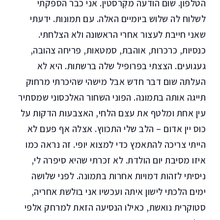
הטלפון. שום הודעה מקֶרסטין. אני כבר הספקתי
לשלוח לה שלוש ביומיים האלה. עם תמונות. ידעתי
שאני חייבת לעצור אחרי הראשונה ולא הצלחתי.
כנסיות, כרכרות, אוהבת, סמטאות, פריחה צהובה,
געגועים. הצצתי בפרופיל שלה ברשתות. היא לא
העלתה שום דבר חדש אבל מישהי שהיכרתי מרחוק
תייגה אותה בתמונה. הפוני השחור האלכסוני שמסתיר
עין אחת ומלטף את עצם הלחי, האצבעות הדקות על
כוס יין אדום – הלב שלי התכווץ. אצלה אף פעם לא
הייתי צריכה להתאמץ כדי למצוא יופי. זה נראה כמו
איזו מסיבת יום הולדת. לא זכרתי שהיא סיפרה לי,
ניסיתי לזהות דמויות אחרות בתמונה. לפני שלושה
ימים הלכתי לישון איתה ועכשיו אני בולשת אחריה,
סטוקרית נואשת, כאילו הנסיעה הזאת למרחק אלפי