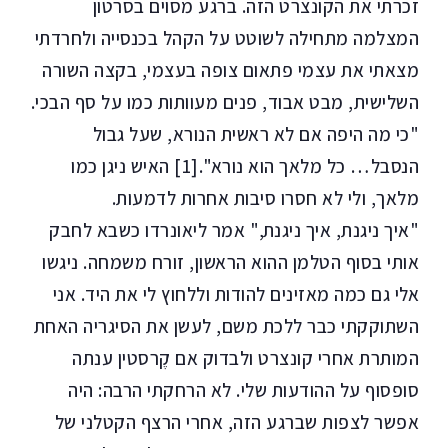
זכרתי את הקונצרט הזה. ברגע מסוים בסרטון
המצלמה מתחילה לשוטט על הקהל בכנסייה ולחרדתי
מצאתי את עצמי פתאום צופה בעצמי, בקצה השורה
השלישית, מבט אבוד, פנים מעוותות כמו על סף הבכי.
"כי מה היפה אם לא ראשית הנורא, שעל גבול
הנסבל… כל מלאך הוא נורא".[1] האיש ניגן כמו
מלאך, ולי לא חסרו סיבות אחרות לדמעות.
"איך ניגנת, איך ניגנת," אמר ליאונרדו כשבא לחבק
אותי בסוף הטלמן ההוא הראשון, זורח משמחה. ניגשו
אלי גם כמה מאזינים להודות וללחוץ לי את היד. אני
השתוקקתי כבר ללכת משם, לעשן את הסיגריה האחת
המותרת אחרי קונצרט ולבדוק אם קֶרסטין ענתה
סופסוף על ההודעות שלי. לא הרחקתי הרבה: היה
אפשר לצפות שברגע הזה, אחרי הרצף הקטלני של