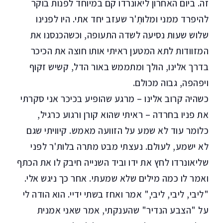
זה. ביום האחרון ליאונרדו קם במיוחד לפנות בוקר
להיפרד ממני ומלוּתֶ'ר שעזב יחד אתי. היו לפנינו
שלוש שעות נסיעה לשדה התעופה, וכשהכנסנו את
המזוודות לתא המטען ראיתי אותו חוצה את הכיכר
בדרך אלינו, הולך ומתממש באור הדל, קשיש זקוף
ויפהפה, גבוה מכולם.
כשהיה קרוב אלינו – מרגע שהופיע בכיכר אני סקרתי
את פניו בחרדה – ראיתי שהוא קורן ורגוע כרגיל,
כלומר עוד לא שמע על הזוועה מאמש. קיוויתי שגם
לא ישמע, לעולם. נעצתי מבט מתרה בלות'ר לפני
שליאונרדו לחץ את ידו וביד השנייה חיבק לו את הכתף
ואמר לו כמה מילים שלא שמעתי. אחר כך ניגש אלי.
"ליבי, ליבי, ליבי," אמר ואחז בשתי ידיי. הוא הודה לי
על "הצבע הנדיר" שהענקתי, אמר שאני אמנית