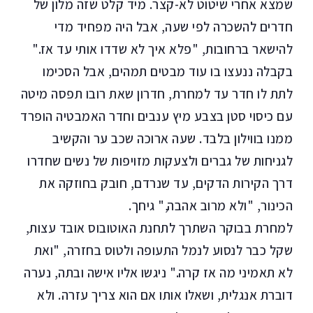
שמצא אחרי שיטוט לא-קצר. מיד קלט שזה מלון של
חדרים להשכרה לפי שעה, אבל היה מפחיד מדי
להישאר ברחובות, "פלא איך לא שדדו אותי עד אז."
בקבלה ננעצו בו עוד מבטים תמהים, אבל הסכימו
לתת לו חדר עד למחרת, חדרון שאת רובו תפסה מיטה
עם כיסוי סטן בצבע מיץ ענבים וחדר האמבטיה הופרד
ממנו בווילון בלבד. שעה ארוכה שכב ער והקשיב
לגניחות של גברים ולצעקות מזויפות של נשים שחדרו
דרך הקירות הדקים, עד שנרדם, חובק בחוזקה את
הכינור, "ולא מרוב אהבה," גיחך.
למחרת בבוקר השתרך לתחנת האוטובוס אובד עצות,
שקל כבר לנסוע לנמל התעופה ולטוס בחזרה, "ואת
לא תאמיני מה אז קרה." ניגשו אליו אישה ובתה, נערה
דוברת אנגלית, ושאלו אותו אם הוא צריך עזרה. ולא