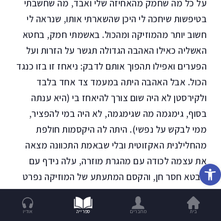
על כל מה שחמק מהאחיזה שלי ואבד, מה שחשבתי
בטיפשות שיחכה לי היכן שהשארתי אותו, שנראה לי
חשוב יותר מהמוזיקה ומהכול. באשמתי חמק, בחטא
האשליה כאילו האהבה הגדולה תגשר על הזרות ועל
הפערים ואפילו תהפוך אותם לדבק: ניאחז זו בזו כנגד
הכול. אבל האהבה היתה במעמד צד אחד בלבד
ולקירסטן לא היה שום צורך להיאחז בי (היא ענתה
בסוף, גימגמה מה שגימגמה, לא היה במי להפציר,
ממי לבקש על נפשי). היתה לה היקסמות חולפת
מהחלילנית האקזוטית ובלי שבאמת התכוונה מצאה
את עצמה לכודה עם מהגרת מוזרה, עלה נידף עם
פתח סרגל נגישות
מבטא חסר חן, והקסם המתעתע של המוזיקה נפרט
לאינספור שעות של אימונים, חזרות מטריפות את
הדעת שוב ושוב על אותו קטע עצמו, יציאות מהבית
בית
מחברים
ספרייה
אודיו