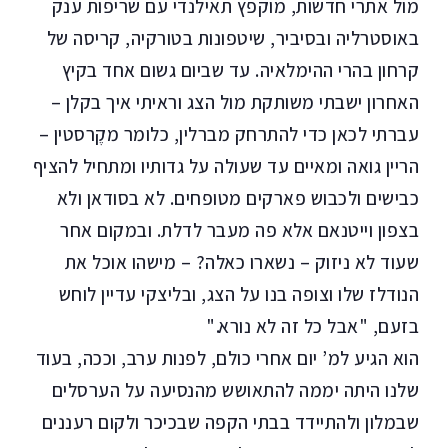
מול אתרי חדשות, מוקפץ תאילנדי עם שריפות ענק
באוסטרליה ובסיביר, שיטפונות בטורקיה, קריסה של
קרחון בהרי ההימלאיה. עד שביום גשום אחד בקיץ
האחרון ישבתי משותקת מול הצג וראיתי איך בקלן –
עברתי לכאן כדי להתרחק מברלין, כלומר מקֶרסטין –
הריין גואה ומאיים עד שעולה על גדותיו ומתחיל להציף
כבישים ולכבוש פארקים מטופחים. לא בסודאן ולא
בצפון וייטנאם אלא פה מעבר לדלת. ובמקום אחר
שעוד לא ניזוק – נשארו כאלה? – מישהו אוכל את
הנודלז שלו וצופה בנו על הצג, ובליצקי עדיין לוחש
בזעם, "אבל כל זה לא נורא."
הוא הגיע למ’ יום אחרי כולם, לפנות ערב, וככה, בעוד
שלנו היתה יממה להתאושש מהנסיעה על הערסלים
שבמלון ולהתיידד בבתי הקפה שבכיכר ולקום רעננים