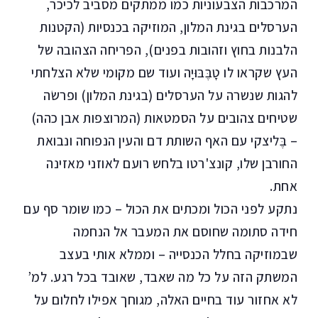
המרכבות הצבעוניות כמו ממתקים מסביב לכיכר,
הערסלים בגינת המלון, המוזיקה בכנסיות (הקטנות
הלבנות בחוץ וזהובות בפנים), הפריחה הצהובה של
העץ שקראו לו טָבֶּבּוּיָה ועוד שם מקומי שלא הצלחתי
להגות שנשרה על הערסלים (בגינת המלון) ופרשׂה
שטיחים צהובים על הסמטאות (המרוצפות אבן כהה)
– בֶּליצקי עם האף השותת דם והעין הנפוחה ונבואת
החורבן שלו, קונצ'רטו בלחש רועם לאוזני מאזינה
אחת.
נתקע לפני הכול ומכתים את הכול – כמו שומר סף עם
חידה סתומה שחוסם את המעבר אל הנחמה
שבמוזיקה בחלל הכנסייה – וממלא אותי בעצב
המשתק הזה על כל מה שאבד, שאובד בכל רגע. למ’
לא אחזור עוד בחיים האלה, מגוחך אפילו לחלום על