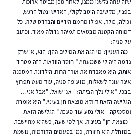
שזה עתה גלשנו ממנו, לאחר מכן מביטה ארוכות
בפניי, מקשיבה היטב לקולי, האדיש ונטול הרגש,
וכולה, כולה, אפילו מחמם הידיים והברדס שלה, כל
דמותה הקטנה מבטאים תמיהה גדולה מאוד. וכתוב
על פניה:
"מה העניין? מי הגה את המילים ההן? הוא, או שרק
נדמה היה לי ששמעתי?" חוסר הוודאות הזה מטריד
אותה, היא מאבדת את אורך הרוח. הילדונת המסכנה
אינה עונה לשאלות, מזעיפה פניה, עוד מעט תפרוץ
בבכי. "אולי נלך הביתה?" אני שואל. "אבל אני…
הגלישה הזאת דווקא מוצאת חן בעיניי," היא אומרת
ומסמיקה. "אולי נסע עוד פעם?" הגלישה הזאת
"מוצאת חן" בעיניה, אך לפי שעה, כשהיא מתיישבת
במזחלת היא חיוורת, כמו בפעמים הקודמות, נושמת