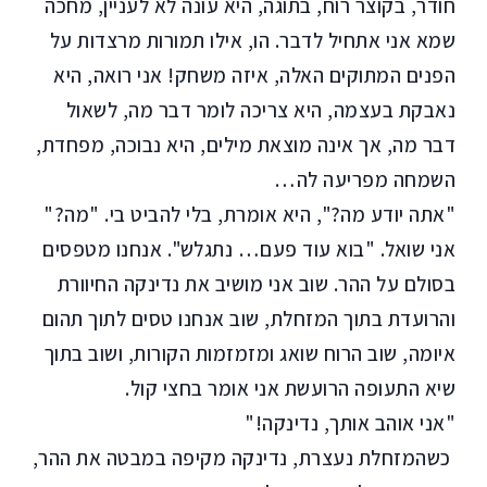
חודר, בקוצר רוח, בתוגה, היא עונה לא לעניין, מחכה
שמא אני אתחיל לדבר. הו, אילו תמורות מרצדות על
הפנים המתוקים האלה, איזה משחק! אני רואה, היא
נאבקת בעצמה, היא צריכה לומר דבר מה, לשאול
דבר מה, אך אינה מוצאת מילים, היא נבוכה, מפחדת,
השמחה מפריעה לה…
"אתה יודע מה?", היא אומרת, בלי להביט בי. "מה?"
אני שואל. "בוא עוד פעם… נתגלש". אנחנו מטפסים
בסולם על ההר. שוב אני מושיב את נדינקה החיוורת
והרועדת בתוך המזחלת, שוב אנחנו טסים לתוך תהום
איומה, שוב הרוח שואג ומזמזמות הקורות, ושוב בתוך
שיא התעופה הרועשת אני אומר בחצי קול.
"אני אוהב אותך, נדינקה!"
כשהמזחלת נעצרת, נדינקה מקיפה במבטה את ההר,