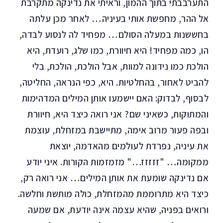
התערבבתי בתוך ההמון, וראיתי את נדינקה מתקרבת
אל ההר, מחפשת אותי בעיניה… לאחר מכן עלתה
בחששנות במעלה הסולם… מפחיד לה לנסוע לבדה,
הו, כמה מפחיד! היא חיוורת, כמו שלג, רועדת, היא
הולכת כמו נידונה למוות, אבל הולכת, הולכת, בלי
להביט לאחור, בהחלטיות. היא, כפי הנראה, החליטה,
לבסוף, לבדוק: האם יישמעו אותן המילים המדהימות
והמתוקות, כשאיני שם? אני רואה כיצד היא, חיוורת
ובפה פעור מרוב אימה, מתיישבת במזחלת, עוצמת
את עיניה, נפרדת לעולמים מהאדמה, יוצאת
ממקומה… "זזזזז…" מזמזמות הקורות. איני יודע
אם נדינקה שומעת את אותן המילים… אני רואה רק,
כיצד היא מתרוממת מהמזחלת, כולה מותשת וחלשה.
ורואים בפניה, שהיא עצמה אינה יודעת, אם שמעה