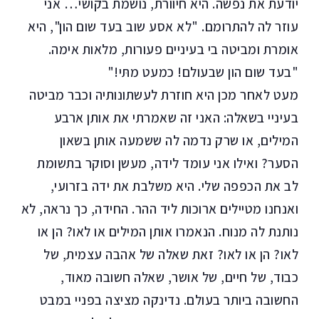
יודעת את נפשה. היא חיוורת, נושמת בקושי… אני
עוזר לה להתרומם. "לא אסע שוב בעד שום הון", היא
אומרת ומביטה בי בעיניים פעורות, מלאות אימה.
"בעד שום הון שבעולם! כמעט מתּי!"
מעט לאחר מכן היא חוזרת לעשתונותיה וכבר מביטה
בעיניי בשאלה: האני זה שאמרתי את אותן ארבע
המילים, או שרק נדמה לה ששמעה אותן בשאון
הסער? ואילו אני עומד לידה, מעשן וסוקר בתשומת
לב את הכפפה שלי. היא משלבת את ידה בזרועי,
ואנחנו מטיילים ארוכות ליד ההר. החידה, כך נראה, לא
נותנת לה מנוח. הנאמרו אותן המילים או לאו? הן או
לאו? הן או לאו? זאת שאלה של אהבה עצמית, של
כבוד, של חיים, של אושר, שאלה חשובה מאוד,
החשובה ביותר בעולם. נדינקה מציצה בפניי במבט