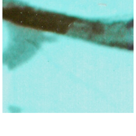
אנטון צ'כוב