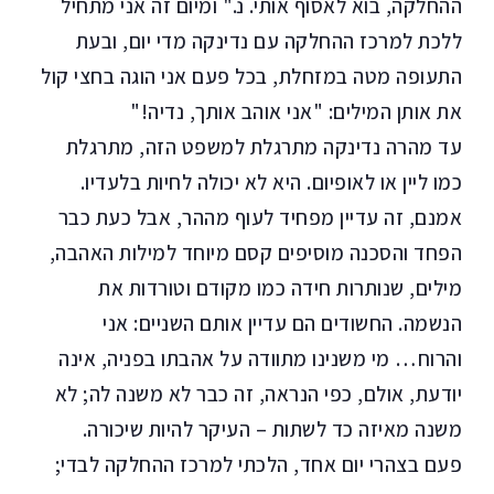
ההחלקה, בוא לאסוף אותי. נ." ומיום זה אני מתחיל
ללכת למרכז ההחלקה עם נדינקה מדי יום, ובעת
התעופה מטה במזחלת, בכל פעם אני הוגה בחצי קול
את אותן המילים: "אני אוהב אותך, נדיה!"
עד מהרה נדינקה מתרגלת למשפט הזה, מתרגלת
כמו ליין או לאופיום. היא לא יכולה לחיות בלעדיו.
אמנם, זה עדיין מפחיד לעוף מההר, אבל כעת כבר
הפחד והסכנה מוסיפים קסם מיוחד למילות האהבה,
מילים, שנותרות חידה כמו מקודם וטורדות את
הנשמה. החשודים הם עדיין אותם השניים: אני
והרוח… מי משנינו מתוודה על אהבתו בפניה, אינה
יודעת, אולם, כפי הנראה, זה כבר לא משנה לה; לא
משנה מאיזה כד לשתות – העיקר להיות שיכורה.
פעם בצהרי יום אחד, הלכתי למרכז ההחלקה לבדי;