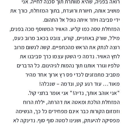
רואה בפניה, שהיא מוותרת תוך סכנה לחייה. אני
מושיב אותה, חיוורת ורועדת, בתוך המזחלת, כורך את
ידי סביבה ויחד איתה נופל אל התהום.
המזחלת טסה כמו קליע. האוויר המשוסף מכה בפנים,
מילל, שורק באוזניים, קורע, צובט בכאב מרוב כעס,
רוצה לנתק את הראש מהכתפיים. קשה לנשום מרוב
לחץ האוויר. נדמה כי השטן עצמו כרך סביבנו את
טלפיו וגורר אותנו תוך נהמות לגיהינום. כל הדברים
מסביב מתמזגים לכדי פס רץ ארוך אחד מהיר
מאוד… עוד רגע קט, ונדמה – שנכלה!
"אני אוהב אותך, נדיה!" אני אומר בחצי קול.
המזחלת הולכת ומאטה את דהרתה, יללת הרוח
וזמזום הקורות כבר אינם מפחידים כל כך, הנשימה
מפסיקה להיעתק, ושנינו למטה סוף סוף. נדינקה לא