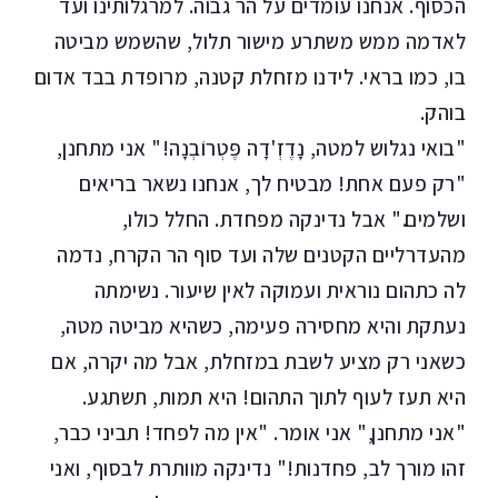
הכסוף. אנחנו עומדים על הר גבוה. למרגלותינו ועד
לאדמה ממש משתרע מישור תלול, שהשמש מביטה
בו, כמו בראי. לידנו מזחלת קטנה, מרופדת בבד אדום
בוהק.
"בואי נגלוש למטה, נָדֶזְ'דָה פֶּטְרוֹבְנָה!" אני מתחנן,
"רק פעם אחת! מבטיח לך, אנחנו נשאר בריאים
ושלמים." אבל נדינקה מפחדת. החלל כולו,
מהעדרליים הקטנים שלה ועד סוף הר הקרח, נדמה
לה כתהום נוראית ועמוקה לאין שיעור. נשימתה
נעתקת והיא מחסירה פעימה, כשהיא מביטה מטה,
כשאני רק מציע לשבת במזחלת, אבל מה יקרה, אם
היא תעז לעוף לתוך התהום! היא תמות, תשתגע.
"אני מתחנן," אני אומר. "אין מה לפחד! תביני כבר,
זהו מורך לב, פחדנות!" נדינקה מוותרת לבסוף, ואני