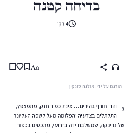
בדיחה קטנה
4 דק'
קראו ב:
עברית
ENGLISH
(original)
RUSSIAN
Aa
תורגם על ידי: אולגה סונקין
והרי חורף בהירים… צינת כפור חזק, מתפצפץ,
צ
התלתלים בצדעיה והפלומה מעל לשפה העליונה
של נדינקה, שמשלבת ידה בזרועי, מתכסים בכפור