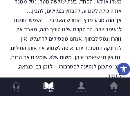
משהו או לאו. הפחד, בעת שגלשה מטה, נטל ממנה
את היכולת לשמוע, להבחין בצלילים, להבין…
אך הנה מגיע מרץ, החודש האביבי… השמש הופכת
לנעימה יותר. הר הקרח שלנו הופך כהה, מאבד את
זוהרו ונמס לבסוף. אנחנו מפסיקים להתגלש. אין
לנדינקה המסכנה יותר איפה לשמוע את אותן המילים,
וגם אין מי שיאמר אותן, משום שלא שומעים את הרוח,
פתח סרגל נגישות
ואני מתכונן לנסיעה לפטרבורג – לזמן רב, כנראה,
לתמיד.
פעם, כיומיים לפני נסיעתי, ישבתי בגן לעת דמדומים,
בית
מחברים
ספרייה
אודיו
והחצר שבה גרה נדינקה גובלת בגן הזה, מפרידה
ביניהם גדר גבוהה עם מסמרים… עדיין די קר, תחת
הזבל עדיין יש שלג, העצים מתים, אך כבר יש ריח של
אביב, והעורבים צורחים בקול בעת סידורי הלינה. אני