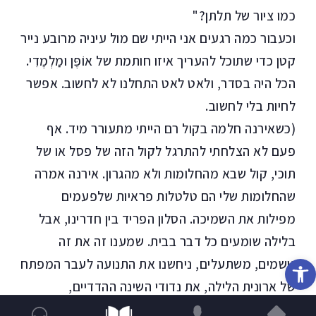
כמו ציור של תלתן?"
וכעבור כמה רגעים אני הייתי שם מול עיניה מרובע נייר
קטן כדי שתוכל להעריך איזו חותמת של אוֹפֶּן ומַלְמֶדִי.
הכל היה בסדר, ולאט לאט התחלנו לא לחשוב. אפשר
לחיות בלי לחשוב.
(כשאירנה חלמה בקול רם הייתי מתעורר מיד. אף
פעם לא הצלחתי להתרגל לקול הזה של פסל או של
תוכי, קול שבא מהחלומות ולא מהגרון. אירנה אמרה
שהחלומות שלי הם טלטלות פראיות שלפעמים
מפילות את השמיכה. הסלון הפריד בין חדרינו, אבל
בלילה שומעים כל דבר בבית. שמענו זה את זה
פתח סרגל נגישות
נושמים, משתעלים, ניחשנו את התנועה לעבר המפתח
של ארונית הלילה, את נדודי השינה ההדדיים,
התכופים.