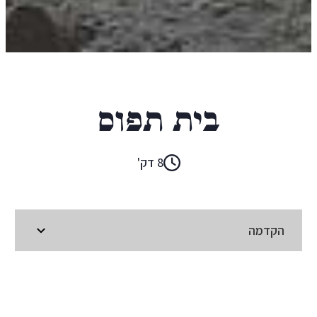
חוליו קורטאסר
בית תפוס
8 דק'
הקדמה
קראו ב:
עברית
ENGLISH
(original)
SPANISH