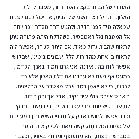
האחורי של הבית. בקצה הפרוזדור, מעבר לדלת
האלון, התחיל הצד השני של הבית, אך יכולת גם לפנות
שמאלה מיד לפני הדלת ולהגיע דרך מסדרון צר יותר
אל המטבח ואל האמבטיה. כשהדלת היתה פתוחה ניתן
לראות שהבית גדול מאוד. אם היתה סגורה, אפשר היה
לראות בו אחת מהדירות הללו שבונים בימינו, שבקושי
אפשר לזוז בהן. אירנה ואני גרנו תמיד באגף הקדמי,
כמעט אף פעם לא עברנו את דלת האלון אלא כדי
לנקות, כי לא ייאמן כמה אבק מצטבר על הרהיטים.
בואנוס איירס אולי עיר נקיה, אבל אך ורק הודות
לתושביה. יש יותר מדי עפר באוויר, די במשב רוח קל
וכבר אפשר לחוש באבק על מדפי השיש ובין המעוינים
של מפות המקרמֶה. קשה מאוד לסלק אותו היטב
במברשת נוצות, הוא מתעופף ומרחף באוויר, וכעבור