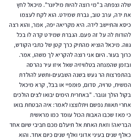
שלה וצפתה ב"מי רוצה להיות מיליונר". מיכאל לחץ
את ידה, ערב טוב, גברת שמידט. הוא לקח לעצמו
כיסא והתיישב לידה. היא מקריאה יפה, אמר, והוא רצה
להודות לה על זה פעם. הגברת שמידט קדה לו בכל
גווה. מיכאל הוציא מהתיק כרך קטן של כתבי הקודש,
כרוך בעור. היום אני רוצה להקריא לך משהו, אמר.
ובזמן שהמנחה בטלוויזיה שאל איזו עיר נהרסה
בהתפרצות הר געש בשנה השבעים-ותשע להולדת
המשיח, טרויה, סדום, פומפיי או בבל, קרא מיכאל
בקול הולך וגובר. "באחרית הימים יבואו לצים הולכים
אחרי תאוות נפשם ויתלוצצו לאמר: איה הבטחת בואו
כי מאז שכבו האבות הכול עומד כמו מראשית
הבריאה! וזאת האחת אל תיעלם מכם חביבי שיום אחד
כאלף שנים בעיני אדוני ואלף שנים כיום אחד. והוא