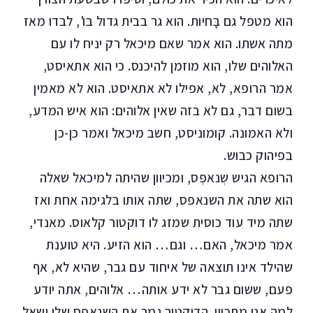
הוא מטפל גם בָּחיות. הוא גר בבית גדול בו', לבדו מאז
מתה אשתו. הוא אמר שאם מיכאל רק יניח לו עם
האלוהים שלו, הוא מוזמן להיכנס. כי הוא אתאיסט,
אמר הרופא, לא, אפילו לא אתאיסט. הוא לא מאמין
בשום דבר, גם לא בזה שאין אלוהים: הוא איש המדע,
ולא האמונה. קומוניסט, חשב מיכאל ואמר כן-כן
בפיהוק כבוש.
הרופא הגיש שְנאפְּס, ומכיוון שהיתה למיכאל שאלה
הוא שתה את השנאפס, שתה אותו בלגימה אחת ואז
שתה מיד עוד כוסית שמזג לו דוקטור קלאוס. מאנדי,
אמר מיכאל, האם… וגם… הוא הזיע. היא טוענת
שהילד אינו תוצאה של איחוד עם גבר, שהיא לא, אף
פעם, ששום גבר לא ידע אותה… אלוהים, אתה יודע
למה אני מתכוון. הדוקטור גמר את השנאפס שלו ושאל