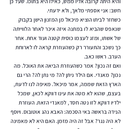
והיא היתה קרובה אליו ממש, כאילו היא בתוכו. שעל כן
חשב: אני אספתי מלאך, ולא ידעתי.
כשחזר לביתו הוציא מיכאל מן המזנון הישן בקבוק
שנאפס שהביא לו במתנה איזה איכר לאחר הלווייתה
של אשתו, ומזג לעצמו כוסית קטנה ועוד אחת. אחר
כך נשכב והתעורר רק כשהעוזרת קראה לו לארוחת
הערב. ראשו כאב.
ואם זה נכון? אמר כשהעוזרת הביאה את האוכל. מה
נכון? מאנדי. אם הילד ניתן לה? מי נתן לה? הרי גם
הארץ הזאת שממה, אמר מיכאל. מאיפה לנו לדעת,
בעצם, שהוא לא מטה את עינו דווקא לכאן, שמכל
ילדיו דווקא לזו נטה חסד, למאנדי הזאת. העוזרת
הנידה בראשה באי הסכמה: האבא נהג אוטובוס. ויוסף
לא היה נגר? אבל זה היה מזמן. האם היא לא מאמינה