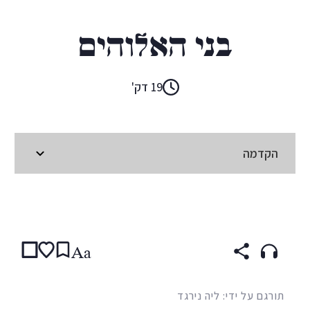
פטר שטאם
בני האלוהים
19 דק'
הקדמה
קראו ב:
עברית
ENGLISH
(original)
GERMAN
Aa
תורגם על ידי: ליה נירגד