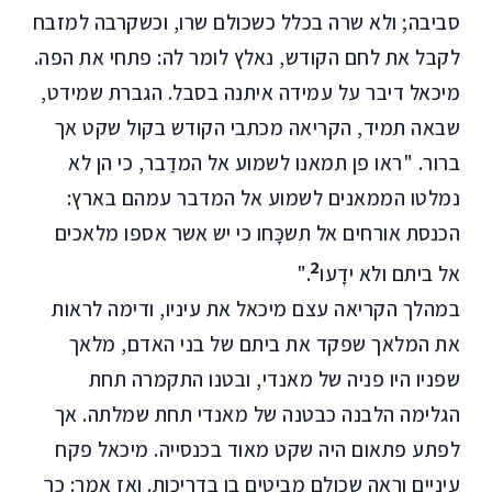
סביבה; ולא שרה בכלל כשכולם שרו, וכשקרבה למזבח
לקבל את לחם הקודש, נאלץ לומר לה: פתחי את הפה.
מיכאל דיבר על עמידה איתנה בסבל. הגברת שמידט,
שבאה תמיד, הקריאה מכתבי הקודש בקול שקט אך
ברור. "ראו פן תמאנו לשמוע אל המדַבר, כי הן לא
נמלטו הממאנים לשמוע אל המדבר עמהם בארץ:
הכנסת אורחים אל תשכָּחו כי יש אשר אספו מלאכים
2
אל ביתם ולא ידָעו
."
במהלך הקריאה עצם מיכאל את עיניו, ודימה לראות
את המלאך שפקד את ביתם של בני האדם, מלאך
שפניו היו פניה של מאנדי, ובטנו התקמרה תחת
הגלימה הלבנה כבטנה של מאנדי תחת שמלתה. אך
לפתע פתאום היה שקט מאוד בכנסייה. מיכאל פקח
עיניים וראה שכולם מביטים בו בדריכות. ואז אמר: כך