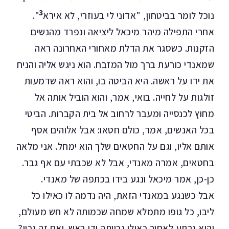
3
נוכל לומר בביטחון, "אדוני לי בעוזרי, לא אירא
".
אחרי התפילה מיהר מיכאל ליציאה ונפרד מהנשים
הזקנות. כשסגר את הדלת מאחורי האחרונה ראה
שמאנדי כורעת ברך מול המזבח. הוא ניגש אליה והניח
את ידו על ראשה. היא הביטה בו, והוא ראה שדמעות
זולגות על לחייה. בואי, אמר, והוא הוביל אותה אל
מחוץ לכנסייה ומעבר לרחוב אל בית הקברות. הביטי
בכל האנשים, אמר, כולם חטאו: אבל אלוהים אסף
אותם אליו, וגם על החטאים שלך הוא ימחל. אני מלאה
בחטאים, אמרה מאנדי, אבל לא שכבתי עם אף גבר.
כן-כן, אמר מיכאל ונגע בידו בכתפה של מאנדי.
אבל כשנגע במאנדי הזאת, היה נדמה לו כאילו כל
ליבו, כל גופו מתמלא שמחה שכמותה לא חש מעולם,
והוא נרתע לאחור כאילו נכוותה ידו באש. ואם זה נכון?