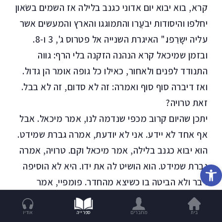
קרא, בוא יבוא יום אדוני כגנב בלילה אז השמים בשֹאון
יחלֹפו והיסודות יבֹעֲרו והתמוגגו והארץ והמעשים אשר
עליה ישָרֵפו." האיגרת השנייה אל פטרוס ג', 3 ו-8.
ובזמן שמיכאל קרא הנהנה הזקנה בלי הרף: גווה
התנודד לפנים ולאחור, כאילו כל גופה אומר הן גדול.
ואז דיברה סוף סוף ואמרה: זה לא סדום, זה לא בבל.
זאת טרויה?
יתכן שהיום קרוב מכפי שנדמה לנו, אמר מיכאל. אבל
אף אחד לא יידע. אני לא יודעת, אמרה גברת שמידט.
הוא יבוא כגנב בלילה, אמר מיכאל וקם. טרויה, אמרה
גברת שמידט. הוא הושיט לה את ידו. היא לא הוסיפה
פתח סרגל נגישות
דבר ולא הביטה בו כשיצא מהחדר. פומפיי, אמר
המנחה, פומפיי, אמרה הגברת שמידט.
אף אחד לא יידע, חשב מיכאל בדרכו הביתה. הכלבים
בית
מחברים
ספרייה
אודיו