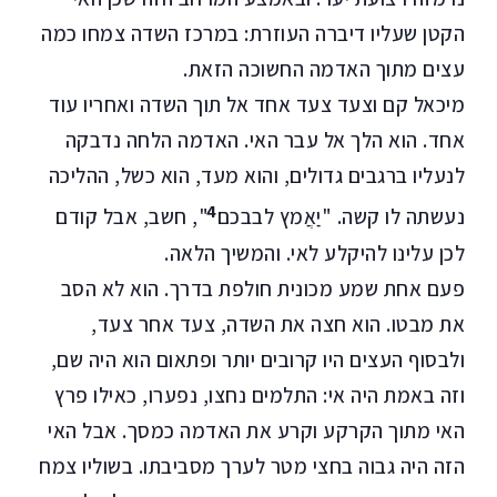
הקטן שעליו דיברה העוזרת: במרכז השדה צמחו כמה
עצים מתוך האדמה החשוכה הזאת.
מיכאל קם וצעד צעד אחד אל תוך השדה ואחריו עוד
אחד. הוא הלך אל עבר האי. האדמה הלחה נדבקה
לנעליו ברגבים גדולים, והוא מעד, הוא כשל, ההליכה
4
נעשתה לו קשה. "יַאֲמץ לבבכם
", חשב, אבל קודם
לכן עלינו להיקלע לאי. והמשיך הלאה.
פעם אחת שמע מכונית חולפת בדרך. הוא לא הסב
את מבטו. הוא חצה את השדה, צעד אחר צעד,
ולבסוף העצים היו קרובים יותר ופתאום הוא היה שם,
וזה באמת היה אי: התלמים נחצו, נפערו, כאילו פרץ
האי מתוך הקרקע וקרע את האדמה כמסך. אבל האי
הזה היה גבוה בחצי מטר לערך מסביבתו. בשוליו צמח