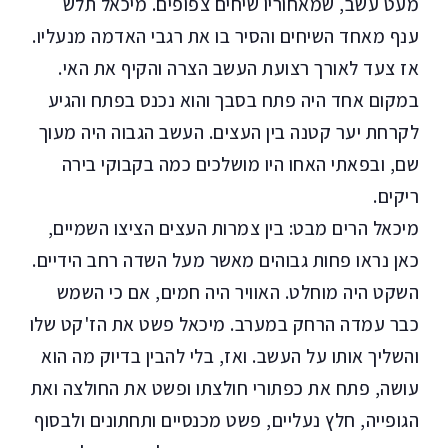
מעט עשב, שמאחוריו שיחים צפופים. מיכאל תלש
ענף מאחד השיחים והסיר בו את רגבי האדמה מנעליו.
אז צעד לאורך רצועת העשב הצרה והקיף את האי.
במקום אחד היה פתח בסבך והוא נכנס בפתח והגיע
לקרחת יער קטנה בין העצים. העשב הגבוה היה מעוך
שם, ובפאתי האחו היו מושלכים כמה בקבוקי בירה
ריקים.
מיכאל הרים מבט: בין צמרות העצים הציצו השמיים,
כאן נראו פחות גבוהים מאשר מעל השדה רחב הידיים.
השקט היה מוחלט. האוויר היה חמים, אם כי השמש
כבר עמדה הרחק במערב. מיכאל פשט את הז'קט שלו
והשליך אותו על העשב. ואז, בלי להבין בדיוק מה הוא
עושה, פתח את כפתורי חולצתו ופשט את החולצה ואת
הגופייה, חלץ נעליים, פשט מכנסיים ותחתונים ולבסוף