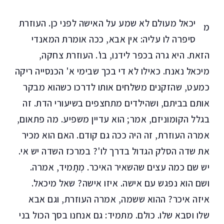
יכאל מעולם לא שמע על האישה לפני כן. העוזרת
מ
סיפרה לו עליה: אין אבא, ככה אומרת המאנדי
הזאת. היא גרה בכפר לידנו, בו'. העוזרת צחקה,
מיכאל נאנח. כאילו לא די בכך שבימי א' הכנסייה ריקה
כמעט, שהזקנים משלחים אותו לדרכו כשהוא מבקר
אותם בביתם, ושהילדים מתחצפים בשיעורי הדת. זה
בגלל הקומוניזם, אמר; הוא עדיין משפיע. מה פתאום,
אמרה העוזרת, זה היה ככה גם קודם. האם הוא מכיר
את שדה הסלק הגדול בדרך לו'? במרכז השדה יש אי.
יש שם כמה עצים שהשאיר האיכר. מְתָמיד, אמרה.
ושם הוא נפגש עם אישה. איזו אישה? שאל מיכאל.
איזה איכר? ההוא ששמה, אמרה העוזרת, וגם אבא
שלו וסבא שלו. כולם. מתמיד: גם אנחנו בסך הכול בני