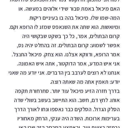
האם מיכאל באמת סבור שידי אלוהים במעשה. או
המה-שמו שלו. מיכאל בהה בו בעיניים ריקות
ומיואשות. הוא שתה את השנאפס שמזג לו הרופא וקם.
קרום הבתולים, אמר, כל כך בשקט שבקושי היה
אפשר לשמוע: קרום הבתולים. זה בהחלט יהיה נס,
אמר הרופא, ודווקא אצלנו. הוא צחק. מיכאל התנצל.
אני איש המדע, אמר הדוקטור, אתה איש האמונה.
אנחנו לא רוצים לערבב בין הדברים. אני יודע מה שאני
יודע: תאמין אתה מה שאתה רוצה.
בדרך חזרה הזיע מיכאל עוד יותר. סחרחורת תקפה
אותו. לחץ דם, חשב. הוא התיישב בעשב בשולי שדה
הסלק הגדול. הסלקים כבר נאספו ונחו לאורך הדרך
בערימות ארוכות. השדה היה ענקי, הרחק מאחוריו
נרמזה רצועת יער. ובאמצע המרחב הזה שכן האי