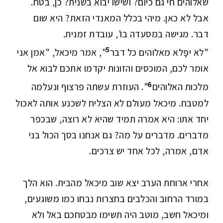
שאלוהים חי גם כיום? ושישו יבוא בשנית? כן, בטח.
אבל לא כאן. מיהי בכלל המאנדי הזאת? היא שום
דבר. מגישה במסעדה בו', עובדת זמנית.
5
"לא יפָּלא מאלוהים כל דבר
", אמר מיכאל, "אמן אני
אומר לכם, המוכסים והזונות יקדמו אתכם לבוא אל
6
מלכות האלוהים
". העוזרת עשתה פרצוף ונעלמה
למטבח. מיכאל מעולם לא הצליח לשכנע אותה לאכול
יחד אתו: היא אמרה תמיד שהיא לא רוצה, שבכפר
מדברים. מדברים על מה? גם אנחנו בסך הכול בני
אדם, אמרה, לכל אחד יש צרכים.
אחרי ארוחת הערב יצא שוב מיכאל מהבית. הוא הלך
במורד הרחוב והכלבים בחצרות נבחו כמו משוגעים,
ומיכאל חשב, מוטב היה תשימו מבטחכם באל ולא