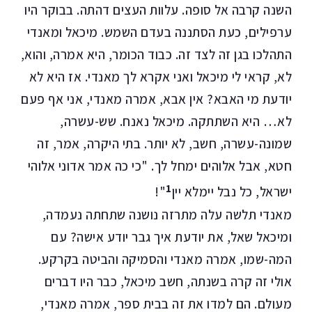
השנה קרבה אל סופה. עלוות העצים דהתה. בבוקר היו
ערפילים, כעת הסתננה בעדם השמש. מיכאל ומאנדי
התהלכו בגן זה לצד זה. כבוד הכומר, היא אמרה, והוא,
לא, קראי לי מיכאל ואני אקרא לך מאנדי. אז היא לא
יודעת מי האבא? אין אבא, אמרה מאנדי, אני אף פעם
לא… היא השתתקה. מיכאל נאנח. שש-עשרה,
שמונה-עשרה, חשב, לא יותר. בתי היקרה, אמר, זה
חטא, אבל אלוהים ימחל לך. "כי כה אמר אדוני אלוהי
1
ישראל, כל נבל יימלא יין
"!
מאנדי תלשה עלה מתרזה נושנה שתחתה נעמדה,
ומיכאל שאל, את יודעת איך גבר יודע אישה? עם
המה-שמו, אמרה מאנדי והסמיקה והביטה בקרקע.
אולי זה קרה בשנתה, חשב מיכאל, כבר היו דברים
מעולם. הם למדו את זה בבית ספר, אמרה מאנדי,