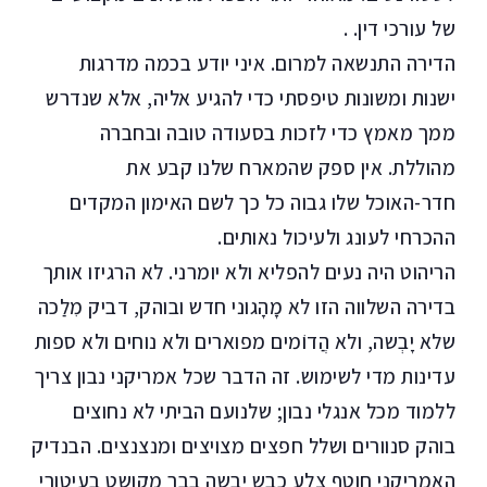
של עורכי דין. .
הדירה התנשאה למרום. איני יודע בכמה מדרגות
ישנות ומשונות טיפסתי כדי להגיע אליה, אלא שנדרש
ממך מאמץ כדי לזכות בסעודה טובה ובחברה
מהוללת. אין ספק שהמארח שלנו קבע את
חדר-האוכל שלו גבוה כל כך לשם האימון המקדים
ההכרחי לעונג ולעיכול נאותים.
הריהוט היה נעים להפליא ולא יומרני. לא הרגיזו אותך
בדירה השלווה הזו לא מָהָגוני חדש ובוהק, דביק מִלַכה
שלא יָבְשה, ולא הֲדוֹמים מפוארים ולא נוחים ולא ספות
עדינות מדי לשימוש. זה הדבר שכל אמריקני נבון צריך
ללמוד מכל אנגלי נבון; שלנועם הביתי לא נחוצים
בוהק סנוורים ושלל חפצים מצויצים ומנצנצים. הבנדיק
האמריקני חוטף צלע כבש יבשה בבר מקושט בעיטורי