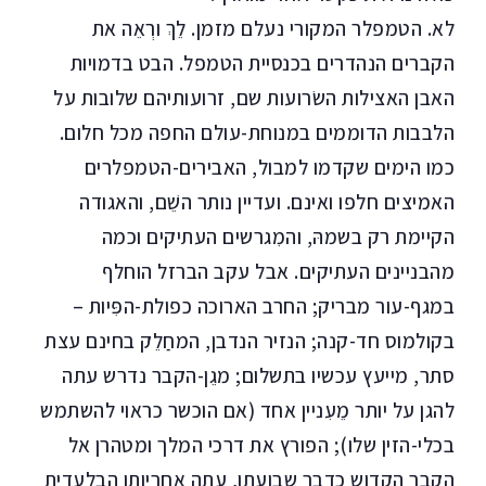
לא. הטמפלר המקורי נעלם מזמן. לֵךְ ורְאֵה את
הקברים הנהדרים בכנסיית הטמפל. הבט בדמויות
האבן האצילות השׂרועות שם, זרועותיהם שלובות על
הלבבות הדוממים במנוחת-עולם החפה מכל חלום.
כמו הימים שקדמו למבול, האבירים-הטמפלרים
האמיצים חלפו ואינם. ועדיין נותר השֵׁם, והאגודה
הקיימת רק בשמהּ, והמִגרשים העתיקים וכמה
מהבניינים העתיקים. אבל עקב הברזל הוחלף
במגף-עור מבריק; החרב הארוכה כפולת-הפִּיות –
בקולמוס חד-קנה; הנזיר הנדבן, המחַלֵק בחינם עצת
סתר, מייעץ עכשיו בתשלום; מגֵן-הקבר נדרש עתה
להגן על יותר מֵעִניין אחד (אם הוכשר כראוי להשתמש
בכלי-הזין שלו); הפורץ את דרכי המלך ומטהרן אל
הקבר הקדוש כדבר שבועתו, עתה אחריותו הבלעדית