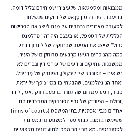
ממבואות ומסמטאות שלעיצורי שמותיהם צליל דומה.
בדיעבד, היה זה מין סֶנָאט של רווקים שנשלחו
לסעודה מאזורים נרחבים על מנת לייצג את הפרישוּת
הכללית של הטמפל, או בעצם היה זה "פרלמנט
גדול" שייצג את המיטב שברווקיהּ של לונדון רבתי.
כמה מהנוכחים הגיעו מרְבָעים מרוחקים של העיר,
ממשכנות עתיקים ונודעים של עורכי דין וגברים לא
נשואים – הפונדק של לינקולן, הפונדק של פָרְניבל.
ואחד הג'נטלמנים, שהבטתי בו במין נופך של יראת
כבוד, הגיע ממקום שהתגורר בו פעם רווק נאמן, לורד
וֶורוּלם – הפונדק של גריי הפונדקים המוזכרים הם
אחדים מבין אכסניות בתי המשפט (inns of courts)
ששימשו בזמנם כבתי ספר למשפטים וכמעונות
לסטודנטים. מאוחר יותר הפכו למועדונים מקצועיים