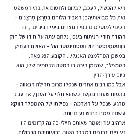
היא להכשיל, לעכב, לבלום ולחסום את בתי המשפט
ואת כל מבואותיהם; האביר הלוחם בסָרָצן סָרָצֶנִים –
הכינוי למוסלמים בפי הנוצרים בימי הביניים. , זה
ההודף חודי-חניתות בעכו, נלחם עתה על חודו של חוֹק
בוֶוסטמִינסטר הוֹל ווסטמינסטר הול – האולם העתיק
במשכן הפרלמנט האנגלי. . הקובע הוא פֵּאָה.
הטמפלר, שהזמן היכה בו במטה הקסמים שלו, הוא
כיום עורך-הדין.
אבל כמו רבים אחרים שנפלו מרום תהילת הגאווה –
כתפוח שעודו נוקשה כשהוא תלוי על הענף, אך ענוג
מרגע שנפל על האדמה – נפילתו של הטמפלר דווקא
עשתה ממנו ברנש נעים יותר.
ארהיב עוז ואומַר שאותם חיילי-כהונה קדוּמים היו
זעופים ונרגנים במקרה הטוב. זרועותיהם הכבולות,