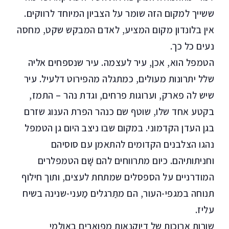
ששייך למקום הזה שומר על הצביון המיוחד לרווקים.
אין בלונדון מקום המציע, לאדם המבקש שקט, מחסה
נעים כל כך.
הטמפל הוא, אכן, עיר לעצמה. עיר שנספחים אליה
שלל יתרונות מעולים, כמתגלה מהפירוט דלעיל. עיר
שיש לה פארק, וערוגות פרחים, וגדת נהר – התמז,
בקטע אחד שלו, שוטף שם כנהר הפרת הענוג שזרם
בגן העדן הקדמוני. במקום שבו ניצב היום גן הטמפל
נהגו הצלבנים הקדומים להתאמן עם סוסיהם
וחניתותיהם. כיום מתרווחים להם שָׁם הטמפלרים
המודרניים על הספסלים שמתחת לעצים, ותוך חילוף
תנוחה במגפי-העור, הם מתַרגלים מַעני-שנינה בשיח
עליז.
שורות ארוכות של דיוקנאות מפוארים באולמי