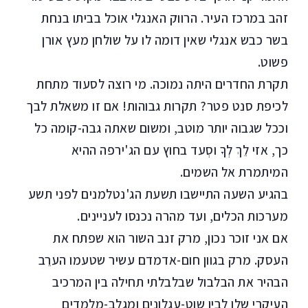
זהב במרכז העיר. הרווק האנגלי אוכל בביתו בנחת
בשר כבש אנגלי שאין דומה לו על שולחן מעץ אורן
פשוט.
תקרת החדרים היתה נמוכה. מי רוצה לסעוד מתחת
לכיפת סנט פטר? תקרות גבוהות! אם זו משאלת לבך
וככל שגבוה יותר מוטב, ומשום שאתה גבה-קומה כל
כך, אזי לֵךְ לְךָ וסְעד בחוץ עם הג'ירפה ההיא
המיתמרת אל השמים.
בהגיע השעה התיישבו תשעת הג'נטלמנים לפני תשע
מערכות הכלים, ועד מהרה נכנסו לעניינים.
אם אני זוכר נכון, מרק זנב השור הוא שפתח את
העסק. מרק בגוון חום-אדמדם עשיר שטעמו הערֵב
הבהיר את הבלבול שבלבלתי תחילה בין המרכיב
העיקרי שלו לבין שוט-עגלונים ומגלב-מלמדים