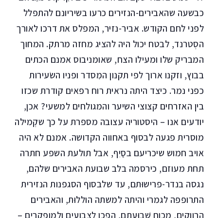
כבשעה שהאבירים-הנזירים כרעו בשיריונם להתפלל
לפני לחם הקודש. אביר-נזיר, המפלס את דרכו לאורך
הסְטרנד, לבטח יכול היה להציג מחזה מרתק. המחוך
המבריק שלו ומעילו הצח, שאומניבוס אמנם הכתים
בבוץ, וזקנו ארוך לפי תקנון המִסדר ופניו השׂעירות
כפני נמר. כיצד היתה נראית רוח רפאים קודרת שכזו
בין האזרחים קצוצי השיער והמגולחים למשעי? אכן,
יודעים אנו – היסטוריה עצובה מספרת על כך שקְמילה
מוסרית פגעה לבסוף באחווה הקדושה. אמנם לא היה
אויב חמוש שיכריעם בסַיִף, אבל תולעת השפע חתרה
תחת מעוזם, כירסמה בלב שבועת האבירים שלהם,
נגסה בנדר-פרישוּתם, עד שלבסוף הסגפנות הנזירית
התרופפה לגמרי והיתה למשתה הוללוּת, והאבירים
הרווקים, מכוח שְׁבוּעתם, הפכו לצבועים ולמופקרים –