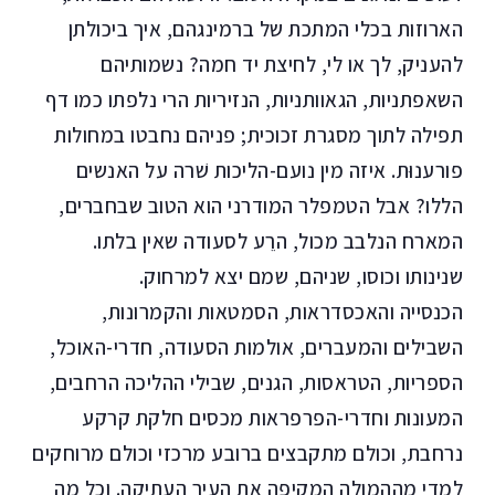
הארוזות בכלי המתכת של ברמינגהם, איך ביכולתן
להעניק, לך או לי, לחיצת יד חמה? נשמותיהם
השאפתניות, הגאוותניות, הנזיריות הרי נלפתו כמו דף
תפילה לתוך מסגרת זכוכית; פניהם נחבטו במחולות
פורענוּת. איזה מין נועם-הליכות שׁרה על האנשים
הללו? אבל הטמפלר המודרני הוא הטוב שבחברים,
המארח הנלבב מכול, הרֵע לסעודה שאין בלתו.
שנינותו וכוסו, שניהם, שמם יצא למרחוק.
הכנסייה והאכסדראות, הסמטאות והקמרונות,
השבילים והמעברים, אולמות הסעודה, חדרי-האוכל,
הספריות, הטראסות, הגנים, שבילי ההליכה הרחבים,
המעונות וחדרי-הפרפראות מכסים חלקת קרקע
נרחבת, וכולם מתקבצים ברובע מרכזי וכולם מרוחקים
למדי מההמולה המקיפה את העיר העתיקה. וכל מה