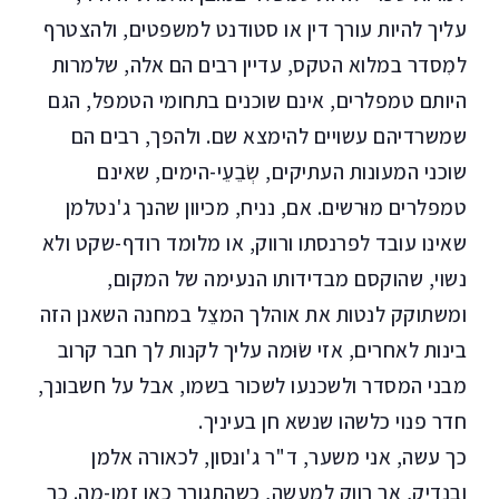
עליך להיות עורך דין או סטודנט למשפטים, ולהצטרף
למִסדר במלוא הטקס, עדיין רבים הם אלה, שלמרות
היותם טמפלרים, אינם שוכנים בתחומי הטמפל, הגם
שמשרדיהם עשויים להימצא שם. ולהפך, רבים הם
שוכני המעונות העתיקים, שְׂבֵעֵי-הימים, שאינם
טמפלרים מוּרשים. אם, נניח, מכיוון שהנך ג'נטלמן
שאינו עובד לפרנסתו ורווק, או מלומד רודף-שקט ולא
נשוי, שהוקסם מבדידותו הנעימה של המקום,
ומשתוקק לנטות את אוהלך המצֵל במחנה השאנן הזה
בינות לאחרים, אזי שׂוּמה עליך לקנות לך חבר קרוב
מבני המסדר ולשכנעו לשכור בשמו, אבל על חשבונך,
חדר פנוי כלשהו שנשא חן בעיניך.
כך עשה, אני משער, ד"ר ג'ונסון, לכאורה אלמן
ובנדיק, אך רווק למעשה, כשהתגורר כאן זמן-מה. כך