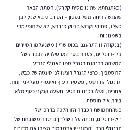
(כאתנחתא שתינו כוסית קלרט). המַתת הבאה
שהוגשה היתה משל נפטון – הטורבוט בא שני; לבן
כשלג, פתיתִי וקרוש בדיוק כנדרש, לא שלחופי מדי
בשמנוניותו.
(בנקודה זו התרעננו בכוס שרי.) משנעלמו הסיירים
קלי-הרגליים, צעדה בסך הארטילריה הכבדה של
המשתה בהנהגת הגנרליסמו האנגלי הנודע,
הרוסטביף. כרצי הגנרל הוגשו לנו סינטה של כבש,
תרנגול הודו שמן, פשטידת עוף ואינסוף מעלי-ניחוחות
אחרים, ואילו ככרוזים הגיעו תשעה קנקני כסף מלאי
בירת אֵיל תוססת.
כשהתחמושת הכבדה הזו הלכה בדרכו של
חיל-הרגלים, חנתה על השולחן בריגדה משובחת של
תרנגולי קרב, וקנקני יין אדמדמים הציתו את מדורות