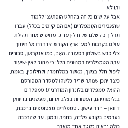
ותוּ לא.
אבל על שום כל זה בהחלט הופתענו ללמוד
שהאבירים הטֶמְפלרים (אם הם קיימים בכלל) עברו
תהליך כה שלם של חילוּן עד כי מחיפוש אחר תהילת
עולם בקרבות למען ארץ הקודש הידרדרו אל חיתוך
צלי כבש בשולחן הסעודה. האִם, כמו אנקראון, סבורים
עתה הטמפלרים המנוּונים הללו כי מתוק לאין-שיעור
ליפול חלל בנשף, מאשר במלחמה? ולחילופין, באמת,
כיצד יתכן שנותר שריד כלשהו למִסדר המפורסם
ההוא? טמפלרים בלונדון המודרנית! טמפלרים
בגלימותיהם, העטורות בצלב אדום, מעשנים בדיוואן
דיוואן – חדר עישון. . טמפלרים מצטופפים ברכבת,
נערמים בקובע פלדה, בחנית ובמגן, עד שהרכבת
כולה נראית כקטר אחד מוארך!