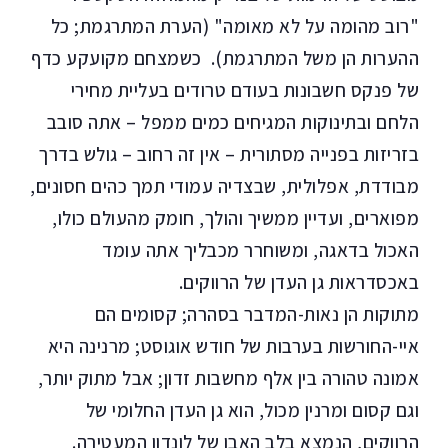
"רוב מהומה על לא מאומה" (הערת המתרגמת; כל
ההערות הן משל המתרגמת). כשמצחם מקועקע כדף
של פנקס חשבונות בעודם טרודים בעליית מחירי
הלחם ובתינוקות המגיחים כמים ממפל – אתה סובב
בזריזות בפנייה מסתורית – אין זה רחוב – גולש בדרך
מבודדת, אפלולית, שבצדיה עמודי תמך כהים חסונים,
מפוארים, ועדיין ממשיך והולך, חומק מהעולם כולו,
האכול בדאגה, ומשוחרר מכבליך אתה עומד
באכסדראות גן העדן של הרווקים.
מתוקות הן נאות-המדבר בסהרה; קסומים הם
איי-החורשות בערבות של חודש אוגוסט; מרנינה היא
אמונה טהורה בין אלף מחשבות זדון; אבל מתוק יותר,
וגם קסום ומרנין מכול, הוא גן העדן החלומי של
הרווקים, הנמצא בלב האבן של לונדון המעטירה.