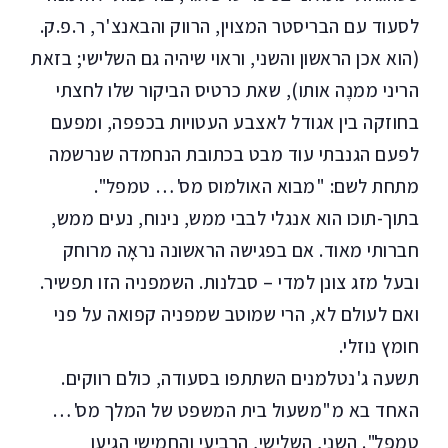
לסעוד עם הבריסטר המצוין, הרווק והבאנצ'ר, ר.פ.ק.
(הוא אכן הראשון והשני, וראוי שיהיה גם השלישי; בזאת
הריני ממנֶה אותו), שאת כרטיס הביקור שלו לחצתי
בחוזקה בין אגודל לאצבע העטויות בכפפה, ומפעם
לפעם הגנבתי עוד מבט בכתובת הנחמדה שנרשמה
מתחת לשם: "מבוא האולמוס מס'… טמפל".
בתוך-תוכו הוא אנגלי לבבי ממש, נינוח, נעים ממש,
חברותי מאוד. אם בפגישה הראשונה נראָה מרוחק
ובעל מזג צונן למדי – סבלנות. השמפניה הזו תפשיר.
ואם לעולם לא, הרי שמוטב שמפניה קפואה על פני
חומץ נוזלי.
תשעה ג'נטלמנים השתתפו בסעודה, כולם רווקים.
האחד בא מ"משעול בית המשפט של המלך מס'…
טמפל". השני, השלישי, הרביעי והחמישי הגיעו