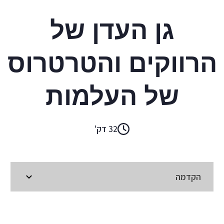
הרמן מלוויל
גן העדן של
הרווקים והטרטרוס
של העלמות
32 דק'
הקדמה
קראו ב:
עברית
ENGLISH