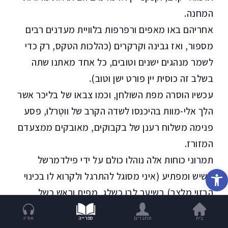
המחנה.
אחריהם באו מאפים ורפרפות בלוויית מעדנים רבים
מספור, ואז גבינה וקרקרים (כהלכות הטקס, רק כדי
לשמר מנהגים ישנים וטובים, כל אחד מאתנו שתה
בשלב זה כוסית יין פורט ישן וטוב).
עכשיו הוסרה מפת השולחן, וכמו צבאו של בליכר אשר
הלך אלי-מוות בהיכנסו לשדה הקרב של ווטֶרלוּ, פסע
פנימה משלוח רענן של בקבוקים, מאובקים ממצעדם
המזורז.
תמרוני כוחות אלה נוהלו כולם על ידי פילדמרשל
פתח סרגל נגישות
קשיש ומפתיע (איני מסוגל להתרגל ולקרוא לו בכינוי
הבזוי מלצר) בשיער לבן כשלג, מפית וראש כשל
סוקרטס. בין צהלות השמחה הוא התעמק בכל עניין
בית
מחברים
ספרייה
אודיו
וסירב בבוז לחייך. איש של כבוד!