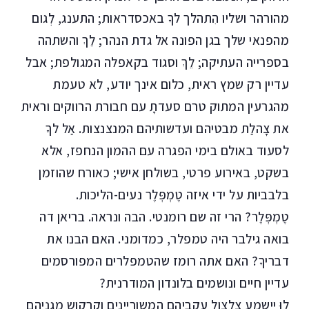
מהורהר ושליו הִתהלך לךָ באכסדראות; התענג, לְגום
מהפנאי שלך בגן הפונה אל גדת הנהר; לֵךְ והשתהה
בספרייה העתיקה; לֵךְ וסגוד בקאפלה המגולפת; אבל
עדיין רק שמץ ראית, כלום אינך יודע, לא טעמת
מהגרעין המתוק טרם סעדתָ עם חבורת הרווקים וראית
את צָהלַת מבטיהם ועדשותיהם המנצנצות. אַל לךָ
לסעוד באולם בימי הפגרה עם ההמון הנחפז, אלא
בשקט, באירוע פרטי, בשולחן אישי; כאורח שהוזמן
בלבביות על ידי איזה טֶמְפְּלֶר נעים-הליכות.
טֶמְפְּלֶר? הרי זה שם רומנטי. הבה ונראה. בריאן דה
בואה גילבר היה טמפלר, כמדומני. האם הבנו את
דבריךָ? האם אתה רומז שהטמפלרים המפורסמים
עדיין חיים ונושמים בלונדון המודרנית?
לוּ יישמע צלצול עקביהם המשוריינים וקִרקוש מגֵניהם