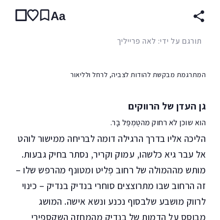
Aa
תורגם על ידי: לאה פרייליך
המתרגמת מבקשת להודות לצביה, לרחל ולליאור
גן העדן של הרווקים
הוא שוכן לא רחוק מהטֶמְפֶּל בָּר.
הליכה אליו בדרך הרגילה דומה לבריחה ממישור לוהט
אל עבר גיא כלשהו, עמוק וקריר, נסתר בחיק גבעות.
מותש מההמולה של רחוב פְליט ומטונף מהרפש שלו –
זה הרחוב שבו מתרוצצים סוחרי בנדיק בנדיק – כינוי
לרווק מושבע שלבסוף נכנע ונשא אישה. המושג
מבוסס על הדמות של בנדיק מהמחזה השקספירי