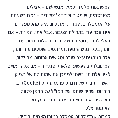
המִשתאות מלמדות אילו אנשי-שֵׁם – אצילים
מפורסמים, שופטים ולורד צ'נסלורים – נמנו בשעתם
על הטמפלרים. למרות זאת כיום איש מהטמפלרים
אינו זוכה עוד בתהילת הציבור. אבל אתן, המוזות – אם
בעלי לבבות חמים ונושאי ברכות-שלום חמות עוד
יותר, בעלי נפש שופעת ומרתפים שופעים עוד יותר,
אלה הנותנים עצה טובה ומגישים ארוחות מהוללות
המתובלות בשעשועי פלאות ופנטזיה – אם אלה ראויים
לציון אלמותי, רשמו לפניכן את שמותיהם של ר.פ.ק.
ראשי התיבות של רוברט פרנסיס קוק (Cooke), בן
דודו ומי שהיה שותפו של המו"ל של הרמן מלוויל
באנגליה. אחיו הוא הבריסטר הנרי קוק. ואחיו
האימפריאלי.
למרות שכדי להיות טמפלר במובן האמיתי היחיד,