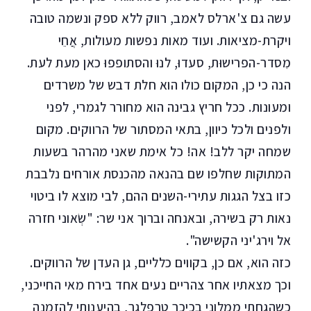
עשה גם צ'ארלס לאמב, רווק ללא ספק ונשמה טובה
ויקרת-מציאות. ועוד מאות נפשות מעולות, אֲחֵי
מִסדר-הפרישוּת, סעדוּ, לנוּ והסתופפוּ כאן מעת לעת.
הנה כי כן, המקום כולו הוא חלת דבש של משרדים
ומעונות. ככל חריץ גבינה הוא מחורר לגמרי, לפני
ולפנים ולכל כיוון, בתאי המסתור של הרווקים. מקום
שמחה יקר ללב! אה! כל אימת שאני מהרהר בשעות
המתוקות שחלפו שם בהנאה מהכנסת אורחים נלבבת
כזו בצל הגגות עתירי-השנים ההם, לבי מוצא לו ביטוי
נאות רק בשירה, ובאנחה וברוך אני שר: "שְׂאוני חזרה
אל וירג'יני הקשישה".
כזה הוא, אם כן, בקווים כלליים, גן העדן של הרווקים.
וכך מצאתיו אחר צהריים נעים אחד בירח מאי החייכני,
כשהגחתי ממלוני בכיכר טרפלגר, בהיענותי להזמנה