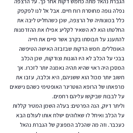
הגברת נהאל מתה כחמש דקות אחר כך. על הרצפה
נפלה גופה מחוסרת רוח חיים. אבל אל לנו לפקפק
כלל בכוונותיה של הרצפה, שכן כשהחליט ליבה את
החלטתו הוא לא השאיר לקליע אפילו את ההזדמנות
להתענג על תבוסתו בקרב אשר סיים את חייה
האומללים. חמש הדקות שבזבזה האישה הטיפשה
בבכי על הכלב לא היו הוגנות וצודקות, שכן הכלב
המסכן היה ראוי שהיא תהיה נאמנה יותר לזכרו. אך
חשוב יותר מכול הוא ששניהם, היא וכלבהּ, עזבו את
מרפאתו של הרופא הווטרינר האופטימי כשהם נישאים
על לבבות שביקשו עליהם רחמים.
וליתר דיוק, הנה הפרטים: בעלה השמן המטיר קללות
על הכלב ואיחל לו שאלוהים ישלח אותו לעולם הבא
כעכבר. וזה מה שהכלב המפונק של הגברת נהאל