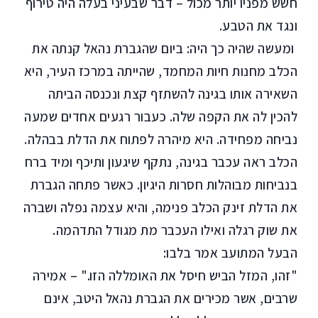
חשש מפניו יותר מכול – דבר שבעיני בעלה היה טירוף
ונגד את הטבע.
ומעשה שהיה כך היה: ביום שהגברת נהאל קנתה את
הכלב מחנות חיות המחמד, שהייתה במרכז העיר, היא
השאירה אותו בגינה להשתזף קצת ונכנסה הביתה
להכין לה את הקפה שלה. כעבור רגעים אחדים שמעה
נביחה מפחידה. היא מיהרה לפתוח את הדלת בבהלה.
הכלב ראה עכבר בגינה, נתקף שיגעון ותיכף ומיד ברח
בנביחות מבוהלות חסרות היגיון. כאשר פתחה הגברת
את הדלת זינק הכלב פנימה, והיא עצמה נפלה ושברה
את שוק רגלה ואילו העכבר מת מגודל התדהמה.
הבעל המתועב אמר בלבו:
"זהו, המזל הביש חיסל את האומללה הזו." – אמירה
שרבים, אשר מכירים את הגברת נהאל היטב, אינם