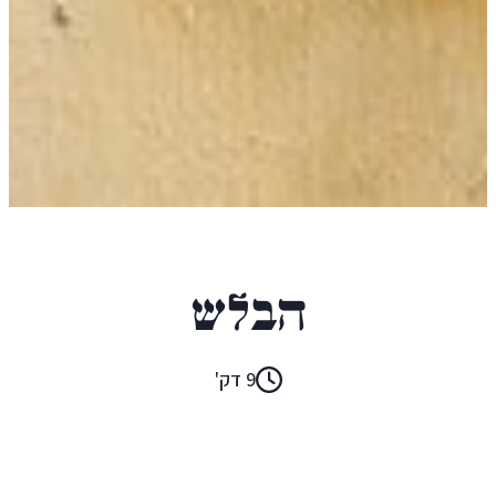
יאסין סלימאן
הבלש
9 דק'
קראו ב:
עברית
ENGLISH