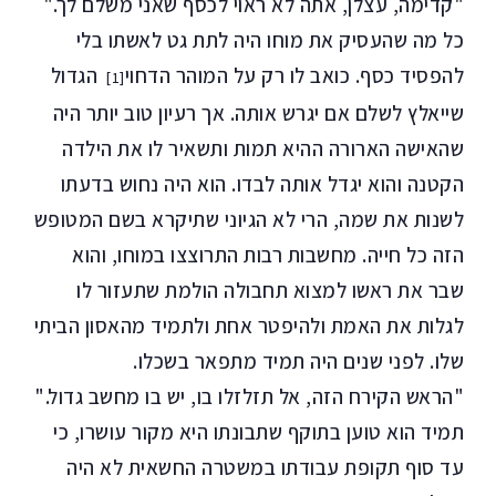
"קדימה, עצלן, אתה לא ראוי לכסף שאני משלם לך."
כל מה שהעסיק את מוחו היה לתת גט לאשתו בלי
להפסיד כסף. כואב לו רק על המוהר הדחוי
הגדול
[1]
שייאלץ לשלם אם יגרש אותה. אך רעיון טוב יותר היה
שהאישה הארורה ההיא תמות ותשאיר לו את הילדה
הקטנה והוא יגדל אותה לבדו. הוא היה נחוש בדעתו
לשנות את שמה, הרי לא הגיוני שתיקרא בשם המטופש
הזה כל חייה. מחשבות רבות התרוצצו במוחו, והוא
שבר את ראשו למצוא תחבולה הולמת שתעזור לו
לגלות את האמת ולהיפטר אחת ולתמיד מהאסון הביתי
שלו. לפני שנים היה תמיד מתפאר בשכלו.
"הראש הקירח הזה, אל תזלזלו בו, יש בו מחשב גדול."
תמיד הוא טוען בתוקף שתבונתו היא מקור עושרו, כי
עד סוף תקופת עבודתו במשטרה החשאית לא היה