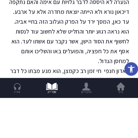
הנערה לא היססה לדבר גלויות עם אימה והאם נתקפה
דיכאון נורא ולא הייתה יוצאת מחדרה אלא על ארבע.
עד כאן, המסך ירד על הפרק העלוב הזה בחיי אביה.
הוא נראה רגוע יותר והחליט שלא לחשוב עוד לנסות
לחשוף את הסוד הישן, אשר נקבר עם אשתו לעד. הוא
אסף את כל חפציה, והפועלים באו והשליכו אותם
למחסן הגדול.
פתח סרגל נגישות
האדון חנפי חי זמן רב כקמצן, הוא מנע מבתו כל דבר
שהייתה יכולה להשיגו בקלות גם אם היה אביה פקיד
אלמוני. על כן סירב לקנות לה משרד פרטי לאחר
בית
מחברים
ספרייה
אודיו
שסיימה את לימודיה באוניברסיטה.
"אין צורך לבזבז כסף, אתן לך את המפתח של המחסן
הישן, הוא מתאים מאוד."
"אבל אבי, בחרתי מקום טוב יותר."