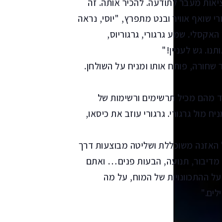
יאות מעבר לתודעה. להכיר אותה. זה
י שואף אוויר ובנט מתפרץ, "יוסי, נראה
האקסלי. שמע גרגורי, גרגוריוס,
נו. גש לעניין!"
 שחורה, פותח אותו ומניח על השולחן.
ד מהם מכיל תרשימים ורשימות של
 מול גרגורי. גרגורי עוזב את כיסאו,
 האזנה משוכללת ושליטה מבוצעות דרך
 מדיבור, תנועה, הבעות פנים… ואתם
על ההתכוונויות של המוח, על מה
לים."