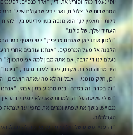
יוסי נעמד מולו ופורש את ידיו, "אלה כנפיים. לפעמים
המחשבות שלי צלולות, ואני יודע שהעולם שלי." בנט פו
קלות. "תאמין לו," הוא מנסה בטון מדיטטיבי, "להיות
העתיד שלך. של כולנו."
"ולכוון אותו לאן שאנחנו צריכים," יוסי מוסיף בטון ה
נעלם לנו די הרבה, אם אתה מבין למה אני מתכוון?" ה
היד מחווה תצורת אקדח, מכוון לעבר גרגורי, "בינגו!"
"כן, חלק מזמני… אבל זה לא מה שאתה חושבים," הוא
"זה בסדר, זה בסדר" בנט מרגיע בטון אבהי, "אנחנו יו
"יש לי שליטה על זה, למרות שאני לא לגמרי יודע איך
מבוייש, נושך את שפתיו ומרים את כתפיו עד שנראה כא
העגלגלות.
"זה עניין פשוט של חילופי מידע, אין מה להתנצל. המדי