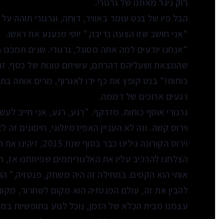
רוק ניגר מאוזנו של גרגורי.
הבל פיו של בנט עומד באוויר, דוחה, וגרגורי תוהה על
"אני חושב שזו הצעה נדיבה," יוסי מנענע את ראשו.
שהמצאת ושעליהם דהרתם, עשיתם טונות של כסף. זו 
כוחות!" בנט קופץ את כף ידו לאגרוף, מרים אותה בת
רגעים ארוכים של דממה.
גרגורי אוסף כוחות. מזדקף. "רגע, רגע, אני חייב לע
וירוס קשה. וזה לא העניין האפידמיולוגי, חיסונים זה ל
וירוס הקורונה גילינו
הצלחנו להרכיב עליו את האלגוריתמים שפיתחנו אז, הם
אותי הוא הקסים. בתחילה זה היה משחק, פנטזיה," הו
להבין את זה, עולם הפנטזיה הוא מקום לשחרור, מקום
עצמנו מבית הכלא של הזמן, נוכל לנוע בחופשיות במר