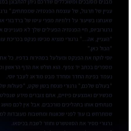
מבנים מסובכים ומשוכללים שדרכם ניתן להתבונן במצ
עניין של תרגול, של עוצמת הפנטזיה שמפתחים," גרגור
שאנחנו בשיעור על דלוזיות מפרי עיטו של ברדבורי או 
גרגורוביוס, חיי הפנטזיה הפעילים שלך לא מעניינים אות
"העניין, אה…" גרגורי מוציא מכיסו פנקס בכריכת עור
"הכול כאן."
יוסי לוקח את הפנקס ומעלעל במהירות בדפיו. כל אח
מספרים בכתב יד צפוף. הוא תולש את הדף הראשון ומניח
נעמד בפינת החדר ומחדד מבט מודאג לעבר יוסי.
"בעולם שלכם," גרגורי מנסח בטון שקט, "פעולות של
מכשירים ואמצעים פיזיים, אתם צוברים מידע שנפלט
מנתחים אותו בתהליכים מורכבים. אבל אין לכם מושג 
שמתרחש בו עוד לפני שכוונות ומחשבות מעובדות למי
גרגורי מסיר את הסווטשרט וחוזר לשבת בכיסאו.