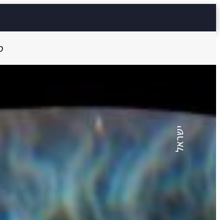
ס
יפתח אלוני
ההזדמנות
ישראל
15 דק'
Aa
קראו ב:
עברית
SH