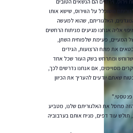
וירוס. וירוסים הם הנשאים הטובים
גוריתם משוכלל על הווירוס, שישא אותו
נוגדנים, האלגוריתם, שהוא למעשה
יפוי אליה אנחנו מגיעים מניתוח הרחשים
 של המעיים, פעימת שלפוחית השתן,
בטאים את מתח הרצועות, הגידים
ה שרוחש ומתרחש בשק העור שכל אחד
קרים מסויימים, אם אנחנו נדרשים לכך,
טוח שאתם יודעים להעריך את הכיוון
 פנטסטי."
 הזה מחסל את האלגוריתם שלנו, מטביע
, תולש עוד דפים, מניח אותם בערבוביה