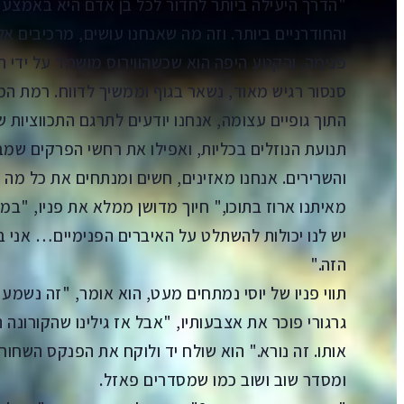
"הדרך היעילה ביותר לחדור לכל בן אדם היא באמצעות 
והחודרניים ביותר. וזה מה שאנחנו עושים, מרכיבים אל
פנימה. והקטע היפה הוא שכשהווירוס מושמד על ידי ה
סנסור רגיש מאוד, נשאר בגוף וממשיך לדווח. רמת המ
התוך גופיים עצומה, אנחנו יודעים לתרגם התכווציות
תנועת הנוזלים בכליות, ואפילו את רחשי הפרקים שמ
והשרירים. אנחנו מאזינים, חשים ומנתחים את כל מ
מאיתנו ארוז בתוכו," חיוך מדושן ממלא את פניו, "במ
יש לנו יכולות להשתלט על האיברים הפנימיים… אני ב
הזה."
תווי פניו של יוסי נמתחים מעט, הוא אומר, "זה נשמע
גרגורי פוכר את אצבעותיו, "אבל אז גילינו שהקורונה
אותו. זה נורא." הוא שולח יד ולוקח את הפנקס השחור
ומסדר שוב ושוב כמו שמסדרים פאזל.