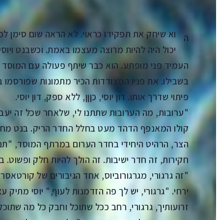
וא שיחק את תפקידו כראוי. לא הראה שום סימן לכ
ה
יכול היה להיות מרוצה מעצמו באמת. וכשבנט ויוסי כ
העמיד פני מופתע. הוא כבר שיתף פעולה עם המוסד בע
בשבילו. את פניו המצודדות הכיר מתמונות שפורסמו בת
פיתוי שדרך אותו. דון יוסי, כןןן, ללא ספק, דון יוסי.
"ערובות, מה הערובות שתתנו לי, שלאחר שכל זה יעבו
קולו המאנפף הדהד מעט בחלל החדר הריק. בנט מחיי
הצר, הרהיט היחידי בחדר הערום במרתף המוסד, "תנש
חקירות, זה חדר ישיבות. זה הולך להיות חלק ופשוט. בלי
"זה גרגורי, מגרגורוביוס, אחד הגיבורים של קורטאסר,
ירחי. "גרגורי, יש לך פה הזדמנות לעוף," יוסי מתיק 
זרועותיך, גרגורי, רחב ככל שתוכל וחבק כל מה שתוכל