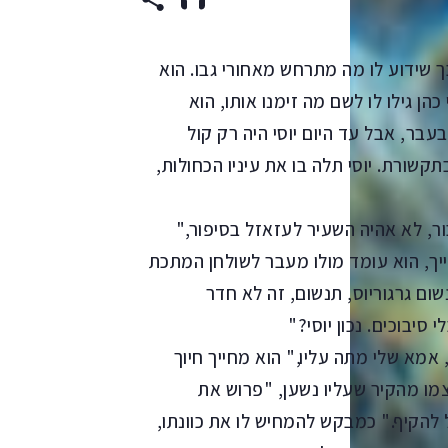
ך שידוע לו מה מתרחש מאחורי גבו. הוא
הן גילו לו לשם מה זימנו אותו, הוא
בר, אבל עד היום יוסי היה רק קול
קשורת. יוסי תלה בו את עיניו הכחולות,
ר, לא אהיה השעיר לעזאזל בסיפור,"
ך, הוא עומד מולו מעבר לשולחן המתכת
ום גרגוריוס, תנשום, זה לא חדר
 סיבוכים. נכון יוסי?"
 אמא שלי מתה עליו," הוא מחייך חיוך
עצמו מהקיר שעליו נשען, "פרוש את
 להקיף." כמבקש להמחיש לו את כוונתו,