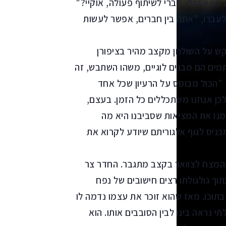
. משא ומתן חברי לשיתוף פעולה, אוקיי?"
 לעברו, "אתה בין חברים, אפשר לעשות
וקש על השולחן מקצב מהיר בציפורן
מים הם מבנים לוגיים, משהו השתבש, זה
"הכול מבוסס על הרעיון שכל אחד
לכן אנחנו משתכללים כל הזמן. בעצם,
עצמנו את המציאות שסביבנו היא מה
ניס לגוף אלגוריתם שיודע לקרוא את
מהמצח לצוואר בקצב מתגבר. החדר צר
וך גולגולתו רצים חישובים של נפח
תוכו. מאז שהוא זוכר את עצמו נדמה לו
י נראה בינו לבין הסובבים אותו. הוא