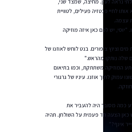
תי נראה לעין. מחיצה, שמצד שני,
ותו לחיי פנטזיה פעילים, לטוויית
ת עצמה.
יוסי, יש לכם כאן איזה מוזיקה
מים וציוץ ציפורים. בנט לוחש לאוזנו של
ם שלה נותקו מהראש."
תע המוזיקה משתתקת, וכמו בתיאום
ו עמוק לתוך אוזנו. עיניו של גרגורי
וזקה.
ודע כמה מסובך היה להעביר את
לה עם NSO ללא מכרז? יש כאן הצעה חד פעמית על השולחן. תהיה
יר אינף?"