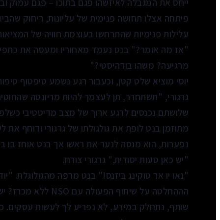
ייחס את המגבלה לאיזשהו פגם בתוכו – פגם עמוק ובל
פיתחה אצלו תחושה פנימית של עליונות, ריחוק שהביא א
עלילות פנימיות שהתרחשו בעוצמת חוויה של המציאו
"אז מה אומר?" בנט נעמד מאחוריו ומעסה את כתפיו. "
מרגיעה? משהו בודהיסטי?"
יוסי מוציא שלט קטן, וכעבור רגע נשמע טיפטוף טיפות 
גרגורי, "תשתחרר, תן לעצמך להיות מריונטה שהחוטי
שלושתם נכנסים לרגע ארוך של מצב מדיטטיבי כשלפ
מתוזמן בנט לופת את גולגולתו של גרגורי ודוחף את לשונ
נפערות, הוא מנסה לנער את ראשו אך בנט אוחז בו בח
"יש כאן טעות יסודית," גרגורי צורח.
"נאו יו אר טוקינג ביזנס!" בנט מרפה מהגולוגלת. "י
הההחלטה על שיתוף הפעו
שותף, נתחלק במידע, לא נפריע לך לעשות עסקים. פי