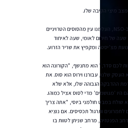
 מצב מיצי הקיבה שלו.
"אנחנו יודעים למה אתה מסוגל, גרגורי. שנים תמכנו ב-NSO, העלמנו עין מהסוסים הטרויניים
שעה של חירום לאומי, שעה לאיחוד
נועת מצ'יסטה ומקפיץ את שריר הזרוע.
שות לכם סדר," הוא מתנשף, "הקורונה הוא
א העסק שלנו, עבורנו וירוס הוא סוס. את
 כבר בסוף שנת 2015, זיהינו את רמת ההדבקה הגבוהה שלו, אלא שלא
 היו 'מגושמים' מדי לסוס אציל כמוהו.
א שולח במבט חולמני ביוסי, "אתה צריך
 לתמרונים ותרגול תכסיסים. אם נוציא
חב הפנטזיה, מרחב שניתן לטוות בו