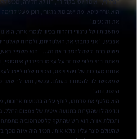
"גרגורי," אומר יוסי בקול רך, "זו לא חקירה, ממש לא
הוא גורר כיסא ומתיישב מול גרגורי, רוכן מעט קדימה
את זה נעים."
מחשבותיו של גרגורי דוהרות בכיוון לגמרי אחר, הוא נ
אצבעו, "אני כתבתי את האלגוריתם, ולמרות שאלגורית
פשוט ברח. קשה להסביר את זה…" הוא משפיל ראש, 
מאתנו בנוי מלופ שחוזר על עצמו בפידבק אינוסופי, ו
אנחנו מערכות של זיהוי וייצוג, היכולת שלנו לייצג ל
שמאפשר לנו להסתדר בעולם. עכשיו, תאר לך שאני מכ
הייצוג הזה."
הוא מלטף את פדחתו, לוחץ עליה בתנועות ארוכות, 
ונדמה לו שהקירות בתנועה איטית של צמצום החלל. בת
ותכולת אוויר. הוא חש שהתקף קלסטרופוביה מתפתח ב
שהעולם סוגר עליו וכולא אותו. תמיד היה איזה מסך בלת