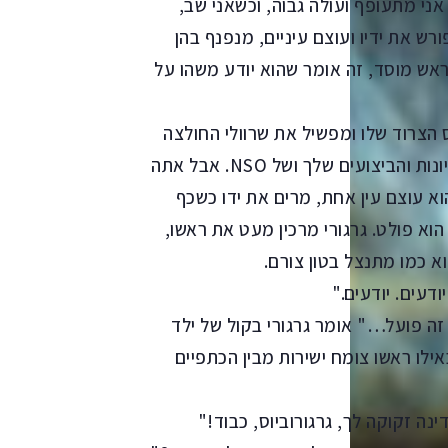
 אני מתעופף ועולה גבוה, וכשאני שב,
רש את ידיו ועוצם עיניים, מנפנף בהן
 ראש מוסד, זה אומר שהוא יודע משהו על
בס הצרוד שלו ומפשיל את שרוולי החולצה
הלבנה אל מעל המרפקים. "אנחנו עוקבים אחרי הרעיונות והביצועים שלך ושל NSO. אבל אתה
וא עוצם עין אחת, מרים את ידו כשכף
 הוא פולט. גרגורי מרכין מעט את ראשו,
 כמו מתנצל בטון צורם.
דעים. יודעים."
 זה פועל…" אומר גרגורי בקול של ילד
ילו ראשו צומח ישירות מבין הכתפיים
נה זקוקה לך, גרגורוביוס, כבוד!"