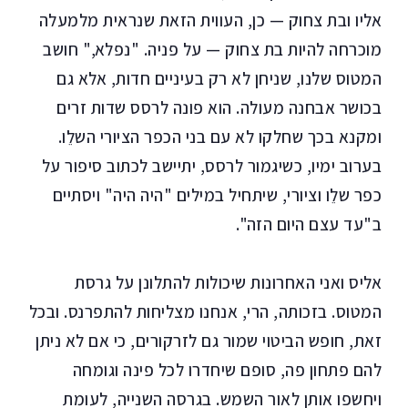
אליו ובת צחוק — כן, העווית הזאת שנראית מלמעלה
מוכרחה להיות בת צחוק — על פניה. "נפלא," חושב
המטוס שלנו, שניחן לא רק בעיניים חדות, אלא גם
בכושר אבחנה מעולה. הוא פונה לרסס שדות זרים
ומקנא בכך שחלקו לא עם בני הכפר הציורי השלֵו.
בערוב ימיו, כשיגמור לרסס, יתיישב לכתוב סיפור על
כפר שלֵו וציורי, שיתחיל במילים "היה היה" ויסתיים
ב"עד עצם היום הזה".
אליס ואני האחרונות שיכולות להתלונן על גרסת
המטוס. בזכותה, הרי, אנחנו מצליחות להתפרנס. ובכל
זאת, חופש הביטוי שמור גם לזרקורים, כי אם לא ניתן
להם פתחון פה, סופם שיחדרו לכל פינה וגומחה
ויחשפו אותן לאור השמש. בגרסה השנייה, לעומת