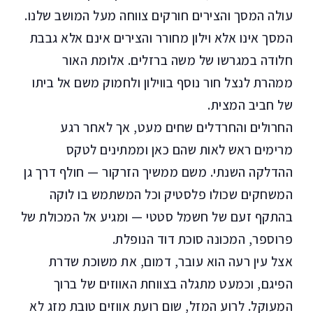
עולה המסך והצירים חורקים צווחה מעל המושב שלנו.
המסך אינו אלא וילון מחורר והצירים אינם אלא גבבת
חלודה במגרשו של משה ברזלים. אלומת האור
ממהרת לנצל חור נוסף בווילון ולחמוק משם אל ביתו
של חביב המצית.
החרולים והחרדלים שחים מעט, אך לאחר רגע
מרימים ראש לאות שהם כאן וממתינים לטקס
ההדלקה השנתי. משם ממשיך הזרקור — חולף דרך גן
המשחקים שכולו פלסטיק וכל המשתמש בו לוקה
בהתקף זעם של חשמל סטטי — ומגיע אל המכולת של
פרוספר, המכונה סוכת דוד הנופלת.
אצל עין רעה הוא עובר, דמום, את משוכת שדרת
הפיגם, וכמעט מתגלה בצווחת האווזים של ברוך
המעוקל. לרוע המזל, שום רועת אווזים טובת מזג לא