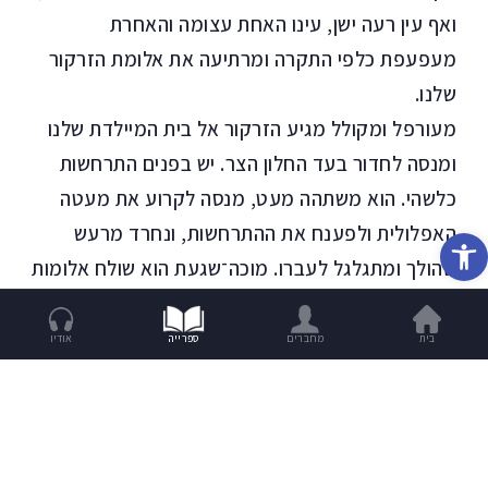
ואף עין רעה ישן, עינו האחת עצומה והאחרת
מעפעפת כלפי התקרה ומרתיעה את אלומת הזרקור
שלנו.
מעורפל ומקולל מגיע הזרקור אל בית המיילדת שלנו
ומנסה לחדור בעד החלון הצר. יש בפנים התרחשות
כלשהי. הוא משתהה מעט, מנסה לקרוע את מעטה
האפלולית ולפענח את ההתרחשות, ונחרד מרעש
פתח סרגל נגישות
שהולך ומתגלגל לעברו. מוכה־שגעת הוא שולח אלומות
מהבהבות לכל עבר. הרעש הולך וגובר ומתגלה
בדמותה של רכבת המתקדמת בכבדות לאי־שם.
בית
מחברים
ספרייה
אודיו
קרונות־קרונות מכוערים, הנראים כמו פחי צפרדע
צבועים בבורדו, נמשכים אחרי הקטר רע המזג. בואה
של הרכבת מבריח את הזרקור, והוא ממהר לצמצם
את אלומתו. בשעה שחלקיקי מחצבים עפים אל הכפר,