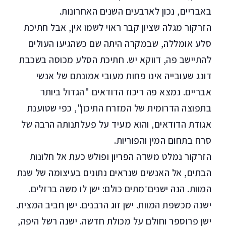
באבריים, נכון לארבעים השנים האחרונות.
הזרקור מגלה שציוּן קבר ראוי לשמו אין, אבל חתיכת
סלע אומללה, שבמקרה היתה שם כשהגיעו העולים
להתיישב פה, דווקא יש. חתיכת הסלע מכוסה בשכבת
דונג שעובייה אינו פחות מעובי אמונתם של אנשי
אבריים. נמצא פה ריכוז הדודאים "הגדול ביותר
בתפוצה הדרומית של המזרח התיכון", כפי שטוענת
אגודת הדודאים, והוא מעיד על פעלתנותה הרבה של
סרח בתחום המין והפוריות.
הזרקור נמלט משדה הפריון ופולש כעת אל חלונות
הבתים, אל האנשים שנראים נתונים בעיצומה של שנת
המוות. הנה ישנים־מתים כולם: ישן לו משה ברזלים.
ישנה מכשפת המוות. ישן זוג הרבנים. ישן חביב המצית.
ישן פרוספר וחולם על מכולת חדשה. ישנה רשל היפה,