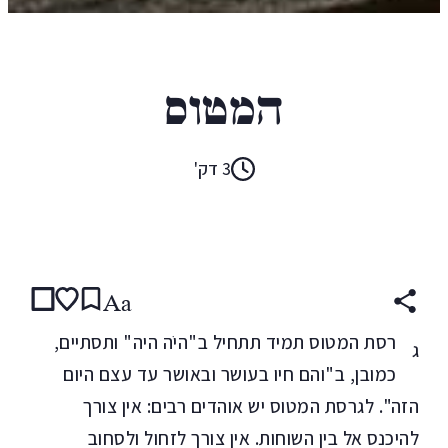
גלית דהן קרליבך
המטוס
3 דק'
קראו ב:
עברית
Aa
רסת המטוס תמיד תתחיל ב"היֹה היה" ותסתיים,
ג
כמובן, ב"והם חיו בעושר ובאושר עד עצם היום
הזה". לגרסת המטוס יש אוהדים רבים: אין צורך
להיכנס אל בין השוחות. אין צורך לזחול ולסחוב