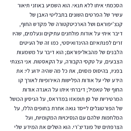
הסכמתי איתו ללא תנאי. הוא השמיע באוזני תיאור
עשיר של הפרטים השונים בתבליטי האבן של
קנצ'יפוראם ושל הארכיטקטורה של מקדש החוף,
דיבר איתי על אודות פולחנים עתיקים ונעלמים, שהיו
זרים לפנתאיזם ההינדואיסטי, כמו זה של העיטים
הלבנים של מהבאליפוראם; הוא דיבר על משמעות
הצבעים, על טקסי הקבורה, על הקאסטות. אני הצגתי
בפניו, בהיסוס מסוים, את כל מה שהיה ידוע לי: את
הידע שלי על אודות הפלישות האירופיות לאורך קו
החוף של טאמיל; דיברתי איתו על האגדה אודות
המרטיריוּת של סן תומאזו במדראס, על הניסיון הכושל
של הפורטוגלים לייסד גואה אחרת בחופים הללו, על
המלחמות שלהם עם הנסיכויות המקומיות, ועל
הצרפתים של פונדיצ'רי. הוא השלים את המידע שלי