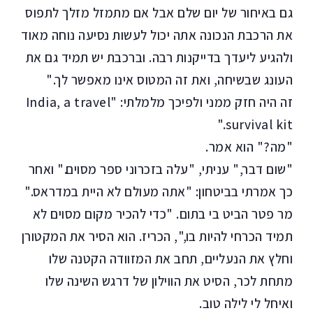
גם באיחור של יום שלם אבל אם מתמזל מזלך לתפוס
את הרכבת הנכונה אתה יכול לעשות נסיעה נוחה מאוד
ולהגיע ליעדך בדייקנות רבה. וברכבת יש תמיד גם את
העונג שבשיחה, ואת זה המטוס אינו מאפשר לך."
זה היה חזק ממני ולפיכך מלמלתי: "India, a travel
survival kit."
"מה?" הוא אמר.
"שום דבר," עניתי, "עלה בזכרוני ספר מסוים." ואחר
כך אמרתי בביטחון: "אתה מעולם לא היית במדראס."
מר פטר הביט בי בתום. "כדי להכיר מקום מסוים לא
תמיד הכרחי להיות בו,", הכריז. הוא הסיר את המקטורן
וחלץ את הנעליים, תחב את המזוודה הקטנה שלו
מתחת לכר, הסיט את הווילון של דרגש השינה שלו
ואיחל לי לילה טוב.