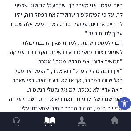
היופי עצמו. אני מאחל לך, שבמעגל הביולוגי שצפוי
לך, על פי הפילוסופיה שהולידה את הפסל הזה, יהיו
לך חיים אחרים, שיתעלו בדרגה אחת מעל אלה שנגזר
עליך לחיות כעת."
חברי למסע השתתק. למרות שאון הרכבת יכולתי
לשמוע בצורה מושלמת את נשימתו הקצובה והעמוקה.
"תמשיך אדוני, אני מבקש ממך," אמרתי.
"אין הרבה מה להוסיף," הוא אמר, "הפסל היה פסל
האל שיווה המרקד, אך אז לא ידעתי זאת. כפי שאתה
רואה עדיין לא נכנסתי למעגל גלגולי הנשמות,
פתח סרגל נגישות
והפרשנות שלי לדמות הזאת היא אחרת. חשבתי על זה
מדי יום ביומו, זה היה הדבר היחידי שחשבתי עליו
בשנים הללו."
"כמה שנים חלפו מאז?"
בית
מחברים
ספרייה
אודיו