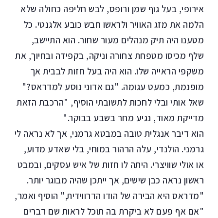
אירופי, בעל גוף שמן ורופס, לבש חליפה כחולה שלא
הלמה את מזג האוויר ולראשו חבש כובע אלגנטי. כל
מטענו היה תיק מנהלים מעור שחור. הוא התיישב,
שלף מכיסו מטפחת צחורה וניקה, בקפידה ובחיוך, את
משקפי הראייה שלו. הוא היה בעל חזות לבבית אך
מופנמת, כמעט עגומה. "גם אדוני נוסע למדראס?"
שאל אותי ובלי לחכות לתשובתי הוסיף, "הרכבת הזאת
מדייקת מאוד, נגיע מחר בשבע בבוקר."
הוא דיבר אנגלית טובה במבטא גרמני, אך לא נראה לי
גרמני. הולנדי, עלה הרהור במוחי, בלי שאדע מדוע,
או אולי שוויצרי. היתה לו חזות של איש עסקים, ובמבט
ראשון נראה כבן שישים, אך ייתכן שהיה מבוגר יותר.
"מדראס היא הבירה של הודו הדרווידית," הוסיף ואמר,
"אם אף פעם לא ביקרת בה תוכל לראות שם דברים