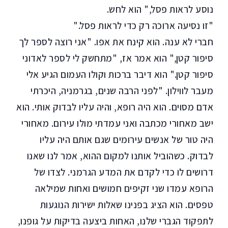
נוסע לראות פסל," הוא לחש.
"זו נסיעה ארוכה רק כדי לראות פסל."
חברי לא ענה. הוא קינח את אפו. "אני רוצה לספר לך
סיפור קטן," הוא אמר אז, "מתחשק לי לספר לאדוני
סיפור קטן." הוא דיבר ברכות וקולו העמום הגיע אלי
מעבר לווילון. "לפני הרבה שנים, בגרמניה, היכרתי
אדם מסוים. הוא היה רופא, והיה עליו לבדוק אותי. הוא
ישב מאחורי מכתבה ואני עמדתי מולו עירום. מאחורי
היה טור של אנשים עירומים שגם אותם היה עליו
לבדוק. כשהוביל אותנו למקום ההוא, אמר לנו שאנו
דרושים לו כדי לקדם את המדע הגרמני. לצדו של
הרופא עמדו שני זקיפים חמושים ואחות שמילאה
טפסים. הוא הציג בפנינו שאלות ישירות הנוגעות
לתפקוד הגברי שלנו, האחות ביצעה בדיקות על גופנו,