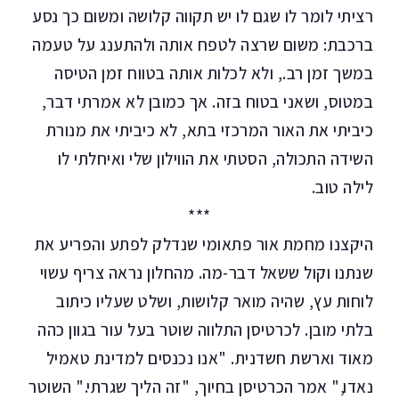
רציתי לומר לו שגם לו יש תקווה קלושה ומשום כך נסע
ברכבת: משום שרצה לטפח אותה ולהתענג על טעמה
במשך זמן רב., ולא לכלות אותה בטווח זמן הטיסה
במטוס, ושאני בטוח בזה. אך כמובן לא אמרתי דבר,
כיביתי את האור המרכזי בתא, לא כיביתי את מנורת
השידה התכולה, הסטתי את הווילון שלי ואיחלתי לו
לילה טוב.
***
היקצנו מחמת אור פתאומי שנדלק לפתע והפריע את
שנתנו וקול ששאל דבר-מה. מהחלון נראה צריף עשוי
לוחות עץ, שהיה מואר קלושות, ושלט שעליו כיתוב
בלתי מובן. לכרטיסן התלווה שוטר בעל עור בגוון כהה
מאוד וארשת חשדנית. "אנו נכנסים למדינת טאמיל
נאדו," אמר הכרטיסן בחיוך, "זה הליך שגרתי." השוטר