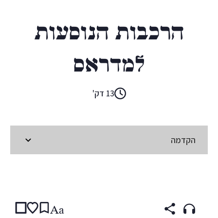
אנטוניו טאבוקי
הרכבות הנוסעות
למדראס
13 דק'
הקדמה
קראו ב:
עברית
ENGLISH
(original)
ITALIAN
Aa