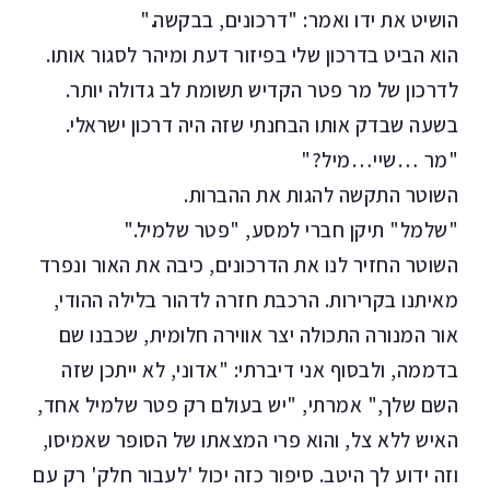
הושיט את ידו ואמר: "דרכונים, בבקשה."
הוא הביט בדרכון שלי בפיזור דעת ומיהר לסגור אותו.
לדרכון של מר פטר הקדיש תשומת לב גדולה יותר.
בשעה שבדק אותו הבחנתי שזה היה דרכון ישראלי.
"מר …שיי…מיל?"
השוטר התקשה להגות את ההברות.
"שלמל" תיקן חברי למסע, "פטר שלמיל."
השוטר החזיר לנו את הדרכונים, כיבה את האור ונפרד
מאיתנו בקרירות. הרכבת חזרה לדהור בלילה ההודי,
אור המנורה התכולה יצר אווירה חלומית, שכבנו שם
בדממה, ולבסוף אני דיברתי: "אדוני, לא ייתכן שזה
השם שלך," אמרתי, "יש בעולם רק פטר שלמיל אחד,
האיש ללא צל, והוא פרי המצאתו של הסופר שאמיסו,
וזה ידוע לך היטב. סיפור כזה יכול 'לעבור חלק' רק עם