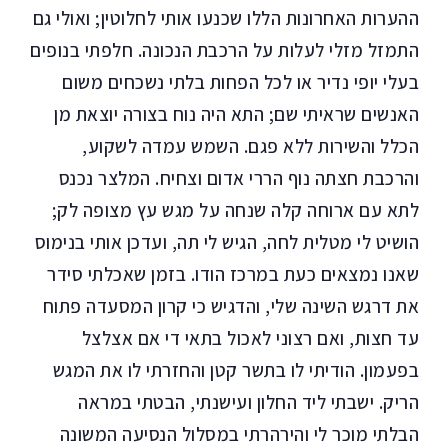
ההערות האחרונות הללו שכנעו אותי לחלוטין; ואולי גם
התמזל מזלי לעלות על הרכבת הנכונה. חלפתי בנופים
בעלי יופי נדיר או לכל הפחות בלתי נשכחים משום
האנשים שראיתי שם; התא היה נוח בצורה יוצאת מן
הכלל והשירות ללא פגם. השמש עמדה לשקוע,
והרכבת חצתה נוף הררי אדום וצחיח. המלצר נכנס
לתא עם ארוחה קלה שנחה על מגש עץ מצופה לק;
הושיט לי מטלית לחה, הגיש לי תה, ועדכן אותי בנימוס
שאנו נמצאים כעת במרכז הודו. בזמן שאכלתי סידר
את דרגש השינה שלי, והדגיש כי קרון המסעדה פתוח
עד חצות, ואם רצוני לאכול בתאי די אם אצלצל
בפעמון. הודיתי לו בתשר קטן והחזרתי לו את המגש
הריק. ישבתי ליד החלון ועישנתי, הבטתי במראה
הבלתי מוכר לי והירהרתי במסלול הנסיעה המשונה