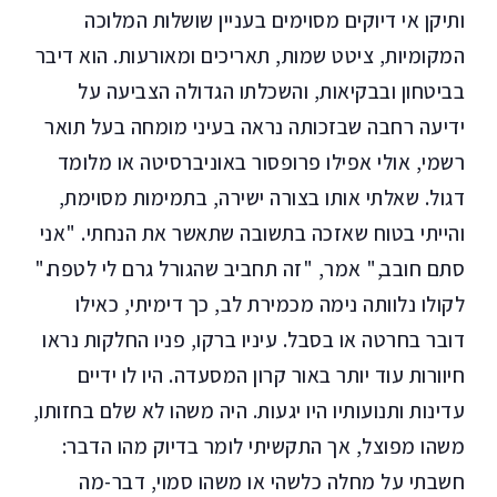
ותיקן אי דיוקים מסוימים בעניין שושלות המלוכה
המקומיות, ציטט שמות, תאריכים ומאורעות. הוא דיבר
בביטחון ובבקיאות, והשכלתו הגדולה הצביעה על
ידיעה רחבה שבזכותה נראה בעיני מומחה בעל תואר
רשמי, אולי אפילו פרופסור באוניברסיטה או מלומד
דגול. שאלתי אותו בצורה ישירה, בתמימות מסוימת,
והייתי בטוח שאזכה בתשובה שתאשר את הנחתי. "אני
סתם חובב," אמר, "זה תחביב שהגורל גרם לי לטפח."
לקולו נלוותה נימה מכמירת לב, כך דימיתי, כאילו
דובר בחרטה או בסבל. עיניו ברקו, פניו החלקות נראו
חיוורות עוד יותר באור קרון המסעדה. היו לו ידיים
עדינות ותנועותיו היו יגעות. היה משהו לא שלם בחזותו,
משהו מפוצל, אך התקשיתי לומר בדיוק מהו הדבר:
חשבתי על מחלה כלשהי או משהו סמוי, דבר-מה