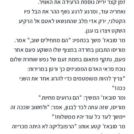
זמן קצר ירייה נוספת הרעידה את האוויר.
ואחריה עוד, ומרגע לרגע נשף ההר את הבל פיו
הקטלני, ירק אדי חֵלב שהתנשאו לאטם אל הרקיע
השקט ויצרו בו ענן.
מר סובאז' משך בכתפיו: "הם מתחילים שוב," אמר.
מוריסו התבונן בחרדה במצוף שלו השוקע פעם אחר
פעם, נתקף פתאום בחמת זעם של נפש שוחרת שלום
נוכח פראי האדם המפגיזים כך ורטן במרירות:
"צריך להיות מטומטמים כדי להרוג אחד את השני
ככה!"
ומר סובאז' המשיך: "הם גרועים מחיות."
מוריסו, שזה עתה לכד לַבנוּן, אמר: "ולחשוב שככה זה
יימשך לעד כל עוד יהיו ממשלות!"
מר סובאז' קטע אותו: "הרפובליקה לא היתה מכריזה