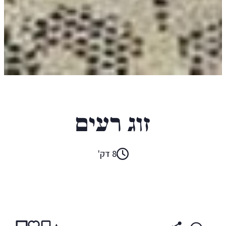
גי דה מופסן
זוג רעים
8 דק'
קראו ב:
עברית
ENGLISH
(original)
FRENCH