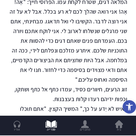
המלאה דגים, שטרח לקחת עמו. הפרוסי חייך: "אֶה!
אֶה! אני רואה שהלך לכם לא רע בכלל. אבל לא על זה
אני רוצה לדבר. הקשיבו לי ואל תדאגו. מבחינתי, אתם
שני מרגלים שנשלחו לארוב לי. אני לוקח אתכם ויורה
בכם. העמדתם פנים שאתם דגים כדי להסוות את
התוכניות שלכם. איתרע מזלכם ונפלתם לידי, ככה זה
במלחמה. אבל היות שחציתם את הביצורים הקדמיים,
אתם ודאי מצוידים בסיסמה כדי לחזור. תנו לי את
הסיסמה ואחוס עליכם."
זוג הרֵעים, חיוורים כסיד, עמדו כתף אל כתף ושתקו,
וכפות ידיהם רעדו קלות בעצבנות.
פתח סרגל נגישות
"איש לא יֵדע על כך," המשיך הקצין. "אתם תוכלו
לחזור הביתה בשקט. הסוד ייעלם יחד איתכם. אם
תסרבו, תמותו, ומיד. הברירה בידכם."
בית
מחברים
ספרייה
אודיו