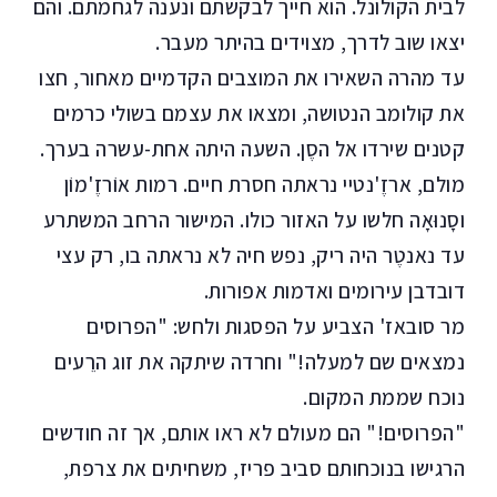
לבית הקולונל. הוא חייך לבקשתם ונענה לגחמתם. והם
יצאו שוב לדרך, מצוידים בהיתר מעבר.
עד מהרה השאירו את המוצבים הקדמיים מאחור, חצו
את קולומב הנטושה, ומצאו את עצמם בשולי כרמים
קטנים שירדו אל הסֶן. השעה היתה אחת-עשרה בערך.
מולם, ארזֶ'נטיי נראתה חסרת חיים. רמות אוֹרזֶ'מוֹן
וסָנוּאָה חלשו על האזור כולו. המישור הרחב המשתרע
עד נאנטֶר היה ריק, נפש חיה לא נראתה בו, רק עצי
דובדבן עירומים ואדמות אפורות.
מר סובאז' הצביע על הפסגות ולחש: "הפרוסים
נמצאים שם למעלה!" וחרדה שיתקה את זוג הרֵעים
נוכח שממת המקום.
"הפרוסים!" הם מעולם לא ראו אותם, אך זה חודשים
הרגישו בנוכחותם סביב פריז, משחיתים את צרפת,