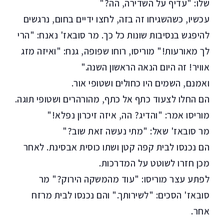
שלו: "עדיף על השדירה, הה?"
עכשיו, כשהשגיחו זה בזה, לחצו ידיים בחום, נרגשים
להיפגש בנסיבות שונות כל כך. מר סובאז' נאנח: "הרי
לך מאורעות!" מוריסו, רוחו שפופה, גנח: "ואיזה מזג
אוויר! זה היום הנאה הראשון השנה."
ואמנם, השמים היו כחולים ושטופי אור.
הם החלו לצעוד כתף אל כתף, מהורהרים ושטופי תוגה.
מוריסו אמר: "והדיג? הה, איזה זיכרון נפלא!"
מר סובאז' שאל: "מתי נעשה זאת שוב?"
הם נכנסו לבית קפה קטן ושתו כוסית אבסינת. לאחר
מכן חזרו לשוטט על המדרכות.
לפתע עצר מוריסו: "עוד מהמשקה הירוק?" מר
סובאז' הסכים: "לשירותך." והם נכנסו לבית מרזח
אחר.