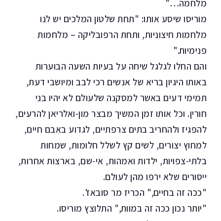
מלחמה…"
מוריסו שיסע אותו: "תחת שלטון המלכים יש לנו
מלחמות חיצוניות, ותחת הרפובליקה – מלחמות
פנימיות."
והם החלו לגלגל שיחה על בעיות השעה הבוערות
באותו היגיון בריא של אנשים רכי לבב ומיושבי דעת,
תמימי דעים באשר למסקנה שלעולם לא יהיו בני
חורין. וכל אותו זמן המשיך מבצר מון-ואלריאן להרעים,
להפגיז ולהחריב בתים צרפתיים, לגדוע באִבם חיים,
למחוץ יצורים, לשים קץ לשלל חלומות, שמחות
בלתי-צפויות, ילדות ואמהות, אי-שם, בארצות אחרות,
ייסורים שלא ירפו מהן לעולם.
"ככה זה בחיים," הכריז מר סובאז'.
"יותר נכון ככה זה במוות," התלוצץ מוריסו.