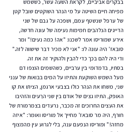
בבקרים אביביים, לקראת השעה עשר, כששמש
מפיחה חיים השיטה על מי הנהר השוקטים שובל קטן
של ערפל שנשטף עמם, ושפכה על גבם של שני
הדייגים הנלהבים חמימות נעימה של עונה חדשה,
אירע שמוריסו אמר לשכנו: "אה! כמה נעים!" ומר
סובאז' היה עונה לו: "אני לא מכיר דבר שישווה לזה."
ודי היה להם בכך כדי להבין ולהוקיר זה את זה.
בסתיו, בדמדומי בין ערביים, כשהשמים הוצפו דם
מעל השמש השוקעת והתיזו על המים בבואות של ענני
שני, משחו את הנהר כולו בצבעי ארגמן, הציתו את קו
האופק, התיזו גצים של אודם בין שני הרֵעים והזהיבו
את העצים החרוכים זה מכבר, נרעדים בצמרמורת של
חורף, היה מר סובאז' מחייך אל מוריסו ואומר: "איזה
מחזה!" ומוריסו הנפעם ענה, בלי לגרוע עין מהמצוף