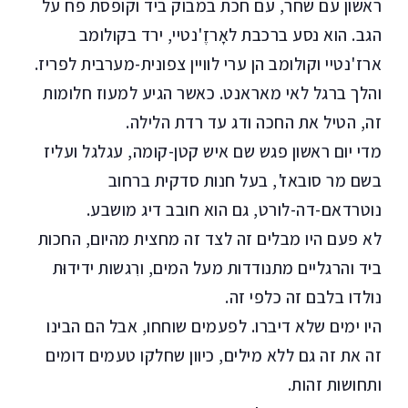
ראשון עם שחר, עם חכת במבוק ביד וקופסת פח על
הגב. הוא נסע ברכבת לאָרזֶ'נטיי, ירד בקולומב
ארז'נטיי וקולומב הן ערי לוויין צפונית-מערבית לפריז.
והלך ברגל לאי מאראנט. כאשר הגיע למעוז חלומות
זה, הטיל את החכה ודג עד רדת הלילה.
מדי יום ראשון פגש שם איש קטן-קומה, עגלגל ועליז
בשם מר סובאז', בעל חנות סדקית ברחוב
נוטרדאם-דה-לורט, גם הוא חובב דיג מושבע.
לא פעם היו מבלים זה לצד זה מחצית מהיום, החכות
ביד והרגליים מתנודדות מעל המים, ורִגשות ידידוּת
נולדו בלבם זה כלפי זה.
היו ימים שלא דיברו. לפעמים שוחחו, אבל הם הבינו
זה את זה גם ללא מילים, כיוון שחלקו טעמים דומים
ותחושות זהות.