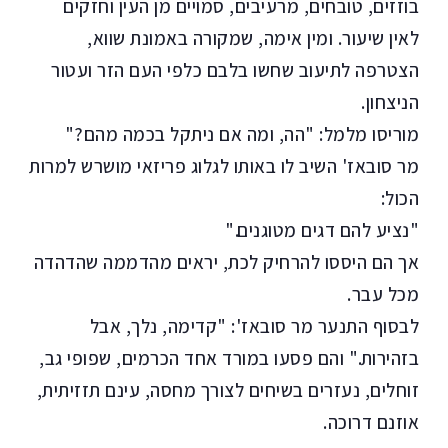
בוזזים, טובחים, מרעיבים, סמויים מן העין וחזקים
לאין שיעור. ומין אימה, שמקורה באמונת שווא,
הצטרפה לתיעוב שחשו בלבם כלפי העם הזר ועטור
הניצחון.
מוריסו מלמל: "הה, ומה אם ניתקל בכמה מהם?"
מר סובאז' השיב לו באותו לגלוג פריזאי מושרש למרות
הכול:
"נציע להם דגים מטוגנים."
אך הם היססו להרחיק לכת, יראים מהדממה שהדהדה
מכל עבר.
לבסוף התנער מר סובאז': "קדימה, נלך, אבל
בזהירות." והם פסעו במורד אחד הכרמים, שפופי גב,
זוחלים, נעזרים בשיחים לצורך מחסה, עינם תזזיתית,
אוזנם דרוכה.