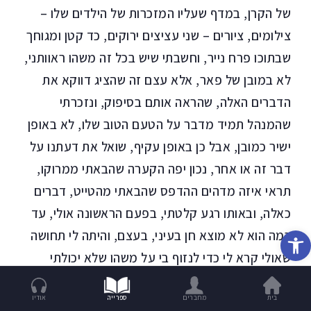
של הקרן, במדף שעליו המזכרות של הילדים שלו –
צילומים, ציורים – שני עציצים ירוקים, כד קטן ומגוחך
שבתוכו פרח נייר, וחשבתי שיש בכל זה משהו ראוותני,
לא במובן של פאר, אלא עצם זה שהציג דווקא את
הדברים האלה, שהראה אותם בסיפוק, ונזכרתי
שהמנהל תמיד מדבר על הטעם הטוב שלו, לא באופן
ישיר כמובן, אבל כן באופן עקיף, שואל את דעתנו על
דבר זה או אחר, נכון יפה הקערה שהבאתי ממרוקו,
תראי איזה מדהים ההדפס שהבאתי מהטייט, דברים
כאלה, ובאותו רגע קלטתי, בפעם הראשונה אולי, עד
פתח סרגל נגישות
כמה הוא לא מוצא חן בעיני, בעצם, והיתה לי תחושה
שאולי קרא לי כדי לנזוף בי על משהו שלא יכולתי
בכלל לנחש מהו. כשניתק הישיר אלי מבט ופנה אלי
בית
מחברים
ספרייה
אודיו
בשם האמיתי שלי – זה שאף אחד לא משתמש בו, כפי