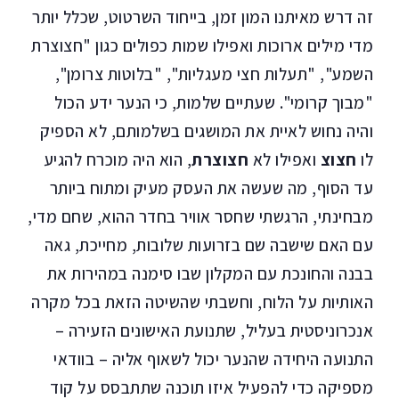
זה דרש מאיתנו המון זמן, בייחוד השרטוט, שכלל יותר
מדי מילים ארוכות ואפילו שמות כפולים כגון "חצוצרת
השמע", "תעלות חצי מעגליות", "בלוטות צרומן",
"מבוך קרומי". שעתיים שלמות, כי הנער ידע הכול
והיה נחוש לאיית את המושגים בשלמותם, לא הספיק
לו
חצוצ
ואפילו לא
חצוצרת
, הוא היה מוכרח להגיע
עד הסוף, מה שעשה את העסק מעיק ומתוח ביותר
מבחינתי, הרגשתי שחסר אוויר בחדר ההוא, שחם מדי,
עם האם שישבה שם בזרועות שלובות, מחייכת, גאה
בבנה והחונכת עם המקלון שבו סימנה במהירות את
האותיות על הלוח, וחשבתי שהשיטה הזאת בכל מקרה
אנכרוניסטית בעליל, שתנועת האישונים הזעירה –
התנועה היחידה שהנער יכול לשאוף אליה – בוודאי
מספיקה כדי להפעיל איזו תוכנה שתתבסס על קוד