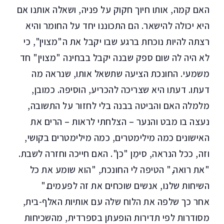
האם קמה, אותו חיוך חקוק על פניה, ושאלה אותנו אם
היא יכולה להישאר. הם התכוננו יחד על החומר והיא
רצתה להיות נוכחת ברגע שבו יקבל את ה"מצוין", כי
לא היה לה שום ספק שבנה יקבל בבחינה "מצוין" חד
משמעי. החונכת הציעה שתשאל אותו, שנראה מה
דעתו. דעתו היא שצריכה להכריע, הוסיפה. כמובן,
מלמלה האם והביטה בבנה בלי לחזור על התשובה,
נעצה בו מבט והנער – הצלחתי לראות – הרים את
האישונים כמה מילימטרים, כמה מילימטרים בקושי,
וזה, ככל הנראה, סימֵן "כן". האם חייכה וחזרה לשבת.
"את רואה," הטיפה לי החונכת, "הוא שומע את כל
השיחות שלנו, אנשים שוכחים את זה לפעמים."
אחר כך שלפה את הלוח שלה עם אותיות האלף-בית,
מסודרות לפי תדירות הופעתן בספרדית, מהשכיחות