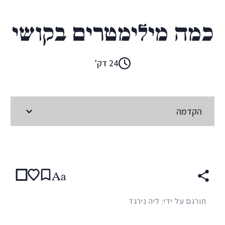
שרה מסה
כמה מילימטרים בקושי
24 דק'
הקדמה
קראו ב:
עברית
ENGLISH
(original)
SPANISH
Aa
תורגם על ידי: ליה נירגד