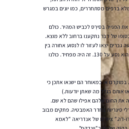
 מלא בדפים מסתחררים, כמו יונים במגרש
פס את הפנייה בסירְס לכביש המהיר. כולם
ו בפעמון והוא הסמיק ופנה שמאלה ברחוב 27. בסופו של דבר נתקענו ברחוב ללא מוצא.
גברים יצאו לעזור לו לנסוע אחורה בין
המכוניות החונות ברחוב הצר. כשהגענו לכביש המהיר הוא נסע על 130. זה היה מפחיד. כולנו
 במוקדם או במאוחר הם ישנאו אתכן כי
ו אותם בגלל מה שאתן יודעות.)
ישה את החום שלהם אפילו שהם לא שם.
דלי סיגריות בחדר האמבטיה. פתקים מבוב
וּ-דה." ציורים של אנדריאה "לאמא
הקוֹק שלהם ב"וינדקס".