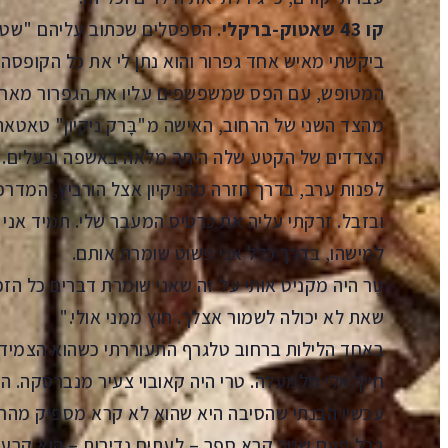
קו 43 שאטוק-ברקלי
. הספסלים שכתוב עליהם "שטחי
ביקשתי מאיש אחד גפרור והוא נתן לי את כל הקופסה.
המטופש, עם הפס שמשפשפים עליו את הגפרור מאחור
מהצד השני של הרחוב, האישה מ"בָּרק ניקיון" טאט
הצדדים של הקטע שלה היתה מלאה באשפה ובעלים. סת
לפנות ערב, בדרך חזרה מהניקיון אצל הורביץ, המדרכ
ובזבל. זרקתי עליה את כרטיס המעבר שלי. תמיד אני
למישהו, בדרך כלל אני פשוט שומרת אותם.
טֶר היה מקניט אותי על זה שאני שומרת דברים כל הזמן.
שאת לא יכולה לשמור אצלך. חוץ ממני אולי."
באחד הלילות ברחוב טלגרף התעוררתי כשהוא הצמיד לי 
חייך אלי מלמעלה. טרי היה קאובוי צעיר מנברסקה. ה
עכשיו הבנתי שהסיבה היא שהוא לא קרא מספיק מהר.
בכל פעם שטֶר קרא ספר – לעתים נדירות – הוא קרע כל