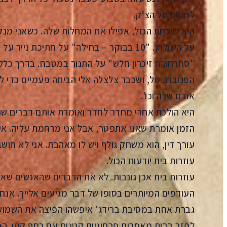
לחתום על הצ'ק.
היא שוכחת הכול, אפילו את המחלות שלה. כשאני מנק
על השולחן. "10 בבוקר – בחילה" על חתיכת 
"סחרחורת זיכרון חלש" על התנור במטבח. בדרך כלל
הפנוברביטל, ושכבר צלצלה אלי הביתה פעמיים כדי 
אודם שלה וכו'.
היא הולכת אחרי מחדר לחדר ואומרת אותם דברים שוב 
הזמן אומרת שאני אתפטר, אבל אני מרחמת עליה. אין
עורך דין, הוא משחק גולף ויש לו מאהבת. אני לא חושב
עוזרות בית יודעות הכול.
עוזרות בית אכן גונבות. לא את הדברים שהאנשים שא
העודפים המיותרים בסופו של דבר מגיעים אלייך. אנ
גברת אחת במסיבת ברידג' איפשהו הפיצה את השמועה 
לפזר בבית מאפרות פרחוניות קטנות עם כסף קטן. הפ