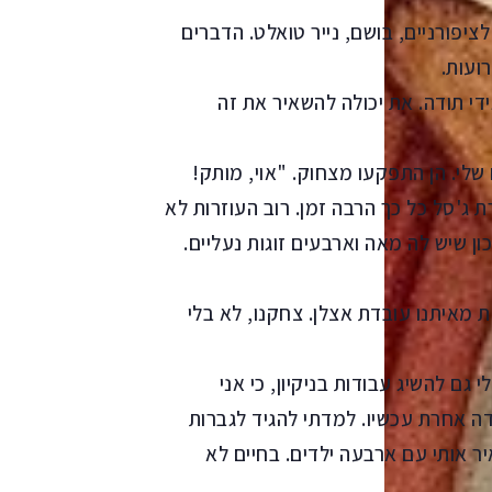
יפורניים, בושם, נייר טואלט. הדברים
ועות.
די תודה. את יכולה להשאיר את זה
לי. הן התפקעו מצחוק. "אוי, מותק!
 ג'סל כל כך הרבה זמן. רוב העוזרות לא
ן שיש לה מאה וארבעים זוגות נעליים.
 מאיתנו עובדת אצלן. צחקנו, לא בלי
גם להשיג עבודות בניקיון, כי אני
דה אחרת עכשיו. למדתי להגיד לגברות
 אותי עם ארבעה ילדים. בחיים לא