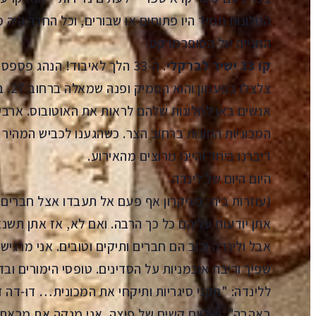
החלונות תמיד היו פתוחים או שבורים, וכל החדר היה
החנייה של הסופרמרקט.
קו 33 ישיר לברקלי
. ה-33 הלך לאיבוד! הנהג פס
צלצל
אנשים באו לחלונות שלהם לראות את האוטובוס. ארבעה 
דיברנו ביחד והיינו מרוצים מהאירוע.
היום היום של לינדה.
(עוזרות בית: בעיקרון אף פעם אל תעבדו אצל חברים.
אתן יודעות עליהם כל כך הרבה. ואם לא, אז אתן תשנא
אבל ולינדה ובוב הם חברים ותיקים וטובים. אני מרג
שפיך וריבת אוכמניות על הסדינים. טופסי הימורים וב
ללינדה: "תקני סיגריות ותיקחי את המכונית… דוּ-דה ד
באהבה". שוליים קשים של פיצה. אני מנקה את מראת 