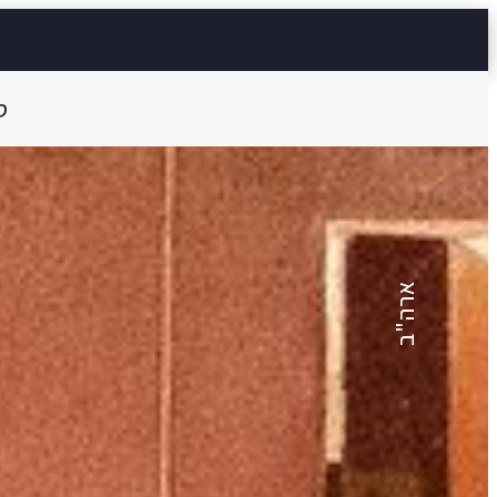
ס
לוסיה ברלין
מדריך לעוזרות ב
ארה"ב
14 דק'