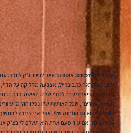
הקדמה
Aa
קראו ב:
עברית
SH
תורגם על ידי: מאיה פלדמן
קו 42 לפידמונט
. אוטובוס איטי לכיכר ג'ק לונדון. עו
עיוורת שקראה כתב ברייל, אצבעה מחליקה על הדף, 
תוצרת עיוורים", שכל האותיות שלו נפלו חוץ מ"עיוורים
רחוב 29 הוא גם התחנה שלי, אבל אני צריכה להמ
גברת ג'סל. אם עוד פעם אחת היא תשלם לי בצ'ק אני
כסף קטן לנסיעות. בשבוע שעבר נסעתי כל הדרך לבנק