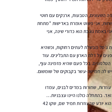
פה השעונים, הטבעות, ארנקים עם חוטי
פוחות, אני פשוט אומרת באדישות "מתחת
 באמת גונבת הוא כדורי שינה, אני
ברת ג'סל מבשלת לעתים רחוקות, וכשהיא
ים על דלת הארון עם התבלינים. עוד
הטלפונים. בכל פעם שהיא מזמינה עוף,
. יש לה חמישה-עשר בקבוקים של שומשום.
וזרות, שחורות במדים לבנים, עמדו
אְד. בהתחלה כולנו היינו עצבניות…
האוטובוס הקדים בשתי דקות ופספסנו אותו. לעזאזל. הוא יודע שהעוזרות תמיד שם, שקו 42