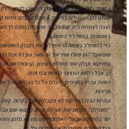
עישנתי בזמן שהן השוו שלל. הדברים שהן לקחו… לק לצ
שנתנו להן… עגילים בודדים, עשרים קולבים, חזיות קר
(עצה לעוזרות בית: קחי כל מה שהגברת נותנת לך ותגי
באוטובוס. ברווח ליד המושב.)
כדי להשתלב בשיחה הראיתי להן את בקבוק השומשום ש
שומשום?" הן שאלו אותי איך זה שאני עובדת אצל גברת
מחזיקות אצלה יותר משלוש פעמים. הן שאלו אם זה נכו
כן, אבל הקטע המצער הוא שרובם זהים.
השעה עברה בנעימים. דיברנו על כל הגברות שכל אחת
מרירות.
עוזרות הבית הוותיקות לא מקבלות אותי בקלות. קשה לי 
"משכילה". מה שבטוח, אני לא יכולה למצוא שום עבו
ישר בהתחלה שבעלי האלכוהוליסט מת לא מזמן והשאיר
עבדתי קודם, כי גידלתי את הילדים וכל זה.