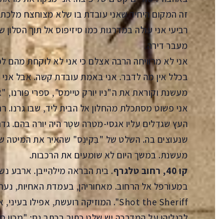
זה המקום היחיד שאני עובדת בו שלא מצוחצח מלכתחי
רביעי אני עולה במדרגות כמו סיזיפוס אל תוך הסלון
מעבר דירה.
אני לא מרוויחה הרבה אצלם כי אני לא לוקחת מהם לפ
בכלל אין מה לדבר. אני באמת עובדת קשה. אבל אני י
מעשנת וקוראת את ה"ניו יורק טיימס", ספרי פורנו, 
העץ שגדֵלים עליו אגסי-מטרה שטֶר היה יורה בהם. גדר
שנעוצים בה. השלט של "בֵּקינְס" שהאיר את המיטה של
מעשנת. במשך היום לא שומעים את הרכבות.
קו 40, רחוב טלגרף
. בית הבראה מילהֵייבן. ארבע נש
Shot the Sheriff". המוזיקה רועשת, אפיל
לרגליהן על המדרכה יש שלט כתוב בכתב גס: "מכון סרטן :30