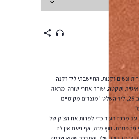
ENGLI
זרות ונשים זקנות. התיישבתי ליד זקנה
איטית ושקטה, שורה אחרי שורה. מראה
מרגיע, הקריאה מעבר לכתף שלה. האישה ירדה ברחוב 29, ליד השלט "מוצרים מקומיים
".
שיך עד מרכז העיר כדי לפדות את הצ'ק של
 מתפטרת. חוץ מזה, אף פעם אין לה
 בְּרבע דולר שלי, והתברר שהיא שכחה