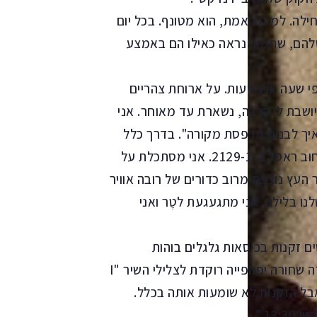
לה. למען האמת, הוא מטונף. בכל יום
 שלהם, שתמיד נראה כאילו הם באמצע
י שעה או נסיעות. על ארוחת צהריים
ושבת לי הרבה, נשארת עד מאוחר. אני
"איך לבנות מרפסת מקורה". בדרך כלל
אני פשוט מסתכלת מהחלון אל הבית ליד, שבו גרנו. רחוב ראסל 2129-1/2. אני מסתכלת על
 העץ נוצצת מרוב כדורים של רובה אוויר
נו בלילה. אני מתגעגעת לטֶר ואני
ים זקנות בכיסאות גלגלים בוהות
במעורפל אל הרחוב. מאחוריהן, בעמדת האחיות, נערה שחורה יפהפייה רוקדת לצלילי השיר "I
ו בעיני, אבל הזקנות לא שומעות אותה בכלל.
13."