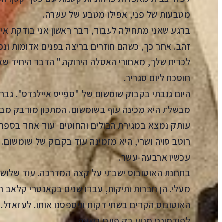
מטבעות של פני, אפילו מטבע של עשרה.
ברגע שאני מתחילה לעבוד, דבר ראשון אני בודקת אי
זהב. אחר כך, כשהם חוזרים בריצה בפנים אדומות ונ
לכרית שלך, מאחורי האסלה הירוקה." הדבר היחיד שאני
חוסכת ליום סגריר.
היום גנבתי בקבוק שומשום של "סְפַּייס איילנדס". ג
מבשלת היא מכינה עוף בשומשום. המתכון מודבק מבפנ
עותק נמצא במגירת הבולים והחוטים ועוד אחד בספר 
רוטב סויה ושרי, היא מזמינה עוד בקבוק של שומשום
עכשיו ארבעה-עשר.
בתחנת האוטובוס ישבתי על קצה המדרכה. עוד שלוש ע
מעלי. הן חברות ותיקות, עבדו שנים בקאנטרי קלאב רוֹ
לפידמונט מגיע רק פעם בשעה.