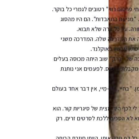
 פרסום רווי" רטובים לגמרי כל בוקר.
 "מניעת התאבדות". הם היו מהסוג
ה. על כל צרה שלא תבוא.
אה את המדרכה שלה. המדרכה משני
יו עכשיו באוקלנד.
ה של "בָּרק" שוב היתה מכוסה בעלים
 מקבלת כרטיס. לפעמים אני נותנת
 "בחיי, מגי-מֵיי, אין דבר אחד בעולם
לכף היד מצית של סיגריות קוּר. הוא
וא לא הסכים ללכת לסרטים זרים. רק
 דף וזרק אותו. הייתי חוזרת הביתה,