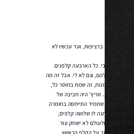
 שלושה קלפים ברציפות, ועד עכשיו לא
נים, ביניהם אבי. כל הארבעה קלפנים
א היה מזיק להם, וגם לא לי. אבל זה מה
צַ'פְּלִיצְקִי המנוח, זה שמת בחוסר כל,
זוֹרִיץ'[ס.ג. זוריץ' היה חביבה של
 נואש. וסבתא, שתמיד התייחסה בחומרה
ם-מה. היא נתנה לו שלושה קלפים,
ה בהן צדק, שלעולם לא ישחק עוד
 צ'פליצקי הימר על הקלף הראשון