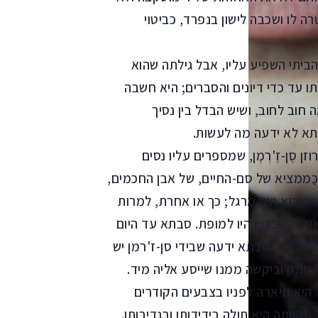
ה לו ושכבה לישון בנפרד, כביטוי
ביתי השפיע עליו, אבל גילתה שהוא
 עד כדי דיונים והסברים; היא חשבה
 חוב לחוב, ושיש הבדל בין נסיך
בתא לא ידעה מה לעשות.
 סֶן-זֶ'רְמֶן, שמספרים עליו נסים
 כַּממציא של סם-החיים, של אבן החכמים,
ומר שהוא היה מרגל; כך או אחרת, למרות
ד והליכותיו היו למופת. סבתא עד היום
ר-כבוד. סבתא ידעה שבידי סן-ז'רמן יש
 פתק וביקשה ממנו שייסע אליה מיד.
 היא תיארה לפניו בצבעים הקודרים
וותה היא תולה בידידותו ובנדיבותו.