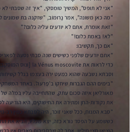
"אני לא תופס", המשיך טומסקי, "איך זה שסבתי לא
"מה כאן משונה", אמר נָרוּמוֹב, "שזקנה בת שמונים
"זאת אומרת, אתם לא יודעים עליה כלום?"
"לא! באמת כלום!"
"אם כך, תקשיבו:
"אתם יודעים שלפני כשישים שנה סבתי נסעה לפאריס
כדי לראות את s moscovite
וסבתא נשבעה שהוא כמעט ירה בעצמו בגלל קשיחות-
"בימים ההם הגברות שיחקו ב'פַּרְעֹה'. באחד המשחק
מאורליאן איזה סכום עתק, שהתחייבה עליו במלה של
את נקודות-החן ומתירה את החישוקים, היא הודיעה לס
"סבא המנוח, ככל שאני זוכר, היה לסבתא כמין רב-מ
כששמע על הפסד נורא כזה, יצא מכליו, הביא את הח
הוציאו חצי מיליון, אמר לה שבסביבות פאריס אין בר