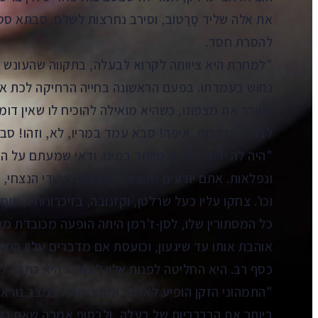
את אלה שליד סָרָטוֹב, וסירב נחרצות לשלם. סבתא סטר
להסרת חסד.
"למחרת היא ציוותה לקרוא לבעלה, בתקווה שהעונש ה
נחוש בעמדתו. בפעם הראשונה בחייה הרחיקה לכת אתו
לעורר את מצפונו, כשהיא מואילה להוכיח לו שאין דומה
לבּונה-מרכבות. איפה! סבא עמד במריו, לא, וזהו! ס
"היה לה ידיד – אדם מיוחד במינו. ודאי שמעתם על הרוזן
ונפלאות. אתם יודעים שהציג את עצמו כַּיהודי הנצחי,
וכו'. צחקו עליו כעל שרלטן, וקזנובה, בזיכרונותיו, א
כל המסתורין שלו, לסן-ז'רמן היתה הופעה מכובדת מאו
אוהבת אותו עד שיגעון, וכועסת אם מדברים עליו בחוס
כסף רב. היא החליטה לפנות אליו לעזרה. היא כתבה לו
"התמהוני הזקן הופיע לאלתר ומצא אותה במצב נורא.
ביותר את הברבריות של בעלה, ולבסוף אמרה שאת כל תק