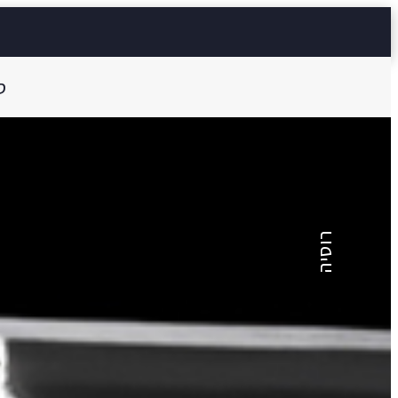
ס
אלכסנדר סרגייביץ' פושקין
מלכת פיק
רוסיה
14 דק'
Aa
קראו ב:
עברית
NGLISH