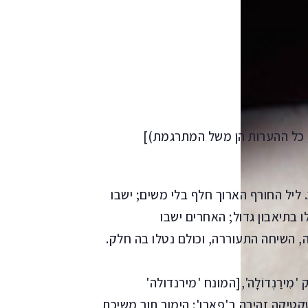
 כל ההערות הן משל המתרגמת)]
 ליל החורף הארוך חלף בלי משים; ישבו
בתיאבון גדול; האחרים ישבו
, השיחה התעוררה, וכולם נטלו בה חלק.
ִירַנְדוֹלָה',[המונח 'מירנדולה'
טיקה זהירה ב'פארו': הימור תוך משיכת