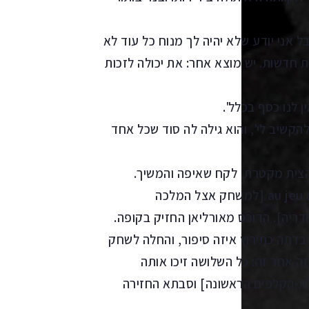
ל אני יודע שלא יהיה לך מנוח כל עוד לא
ות חדשות. יש מוצא אחר: את יכולה לזכות
 לנו כסף בכלל'.
הקשיב לי', והוא גילה לה סוד שכל אחד
הצית מקטרת, לקח שאיפה והמשיך.
"עוד באותו ערב הופיעה סבתא בוורסאי au jeu de la Reine [למשחק אצל המלכה
ריה]. הדוכס מאורליאן החזיק בקופה.
דתה כתירוץ איזה סיפור, והחלה לשחק
ה אחר זה: כל השלושה זיכו אותה
הטלת-הקלפים הראשונה] וסבתא החזירה