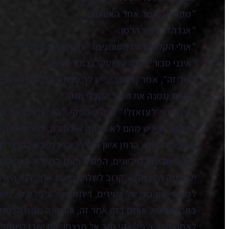
"מקרה!" אמר אחד האורחים.
"אגדה!" העיר הרמן.
"אולי הקלפים היו מסומנים?" חָבַר אליהם שלישי.
"אינני סבור", ענה טומסקי בכובד-ראש.
"איך זה", אמר נָרוּמוֹב, "יש לך סבתא שיודעת לנחש
הוצאת ממנה את הסוד הקַבָּלי הזה?"
"אין סיכוי, לעזאזל!" ענה טומסקי. "היו לה ארבעה ב
מכורים, ולאיש מהם לא גילתה את סודה, למרות שזה ל
שסיפר לי דודי, הרוזן איוון איליץ', והוא נשבע בהן צדק. 
לאחר שביזבז מיליונים, הפסיד פעם בנעוריו – כמדומני ל
יקתרינה השנייה] – קרוב לשלוש-מאות אלף. הוא היה
למעשי-שובבות של צעירים, ריחמה על צ'פליצקי, משו
בתנאי שיטיל אותם בזה אחר זה, והוציאה ממנו הבטח
לאחר-מכן. צ'פליצקי חזר אל מנצחוֹ: הם ישבו לשחק.