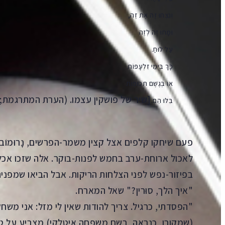
וְנִצְחוּ זֶה אֶת זֶה,
וּמָחוּ זֶה לְזֶה
עַל לוּחַ.
כָּךְ בִּיְמֵי זִלְעָפוֹת
אוֹ בְּגֶשֶׁם תְּכוּפוֹת
[שיר של פושקין עצמו. (הערת המתרגמת;
בִּלּוּ הֵם.
פעם שיחקו קלפים אצל קצין משמר-הפרשים, נָרוּמוֹב.
לאכול ארוחת-ערב בחמש לפנות-בוקר. אלה שזכו אכלו 
בפיזור-נפש לפני הצלחות הריקות. אבל הביאו שמפניה
"איך הלך, סוּרין?" שאל המארח.
"הפסדתי, כרגיל. צריך להודות שאין לי מזל: אני משחק 'מ
(שמקורו, כנראה, בשם משפחה איטלקי) מצביע על טק