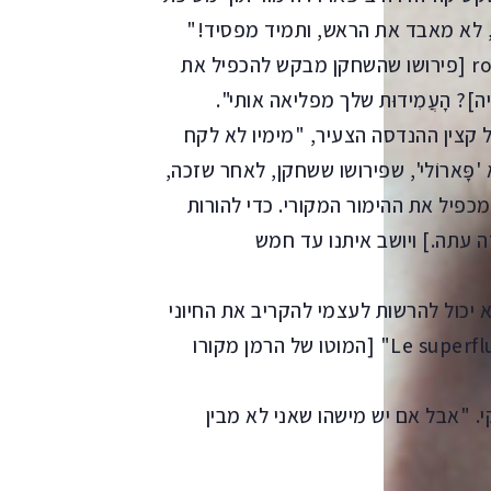
, לא מאבד את הראש, ותמיד מפסיד!"
r
[פירושו שהשחקן מבקש להכפיל את
? הָעֲמִידוּת שלך מפליאה אותי".
ל קצין ההנדסה הצעיר, "מימיו לא לקח
'פָּארוֹלי', שפירושו ששחקן, לאחר שזכה,
כפיל את ההימור המקורי. כדי להורות
 עתה.] ויושב איתנו עד חמש
א יכול להרשות לעצמי להקריב את החיוני
בתקווה לזכות בַּמוֹתָר": "Le superflu, chose très necessaire" [המוטו של הרמן מקורו
ִי. "אבל אם יש מישהו שאני לא מבין