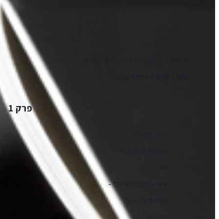
תורגם על ידי: רנה ליטוין
מלכת-פיק מורה על כוונת-זדון נסתרת.
ספר ניחוש-עתידות עדכני
פרק 1
וּבִימֵי זִלְעָפוֹת
נֶאֶסְפוּ הֵם תְּכוּפוֹת
יַחַד;
שָׂמוּ – סְלַח לָהֶם אֵל! –
חֲמִשִּׁים עַד מֵאָה
בְּלִי פַּחַד.