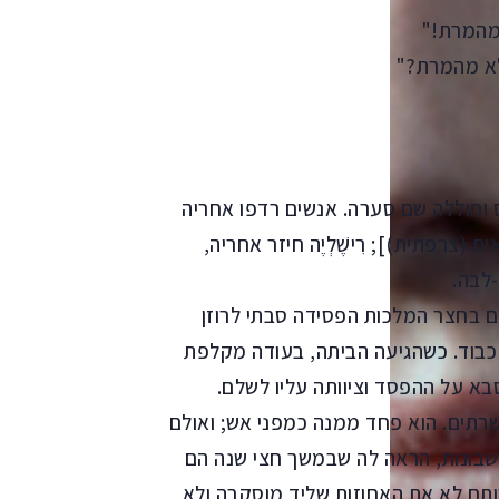
 מהמרת!"
 לא מהמרת?"
 וחוללה שם סערה. אנשים רדפו אחריה
la Vénu [ונוס המוסקבאית (צרפתית)]; רִישֶׁלְיֶה חיזר אחריה,
לבה.
ים בחצר המלכות הפסידה סבתי לרוזן
 כבוד. כשהגיעה הביתה, בעודה מקלפת
בא על ההפסד וציוותה עליו לשלם.
שרתים. הוא פחד ממנה כמפני אש; ואולם
שבונות, הראה לה שבמשך חצי שנה הם
שותם לא את האחוזות שליד מוסקבה ולא