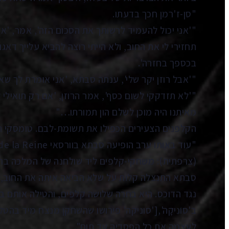
"סן-ז'רמן חכך בדעתו.
"'אני יכול להעמיד לרשותך את הסכום הזה', אמר, 'אב
תחזירי לי את החוב, ולא הייתי רוצה להביא עלייך דאג
בכספך בחזרה'.
"'אבל רוזן יקר שלי', ענתה סבתא, 'אני אומרת לך שאין
"'לא תזדקקי לשום כסף', אמר הרוזן, 'אם רק תואילי ל
מאיתנו היה מוכן לשלם הון תמורתו…"
הקלפנים הצעירים הכפילו את תשומת-לבם. טומסקי 
(צרפתית): משחקי-קלפים ליד שולחנה של המלכה בחד
סבתא התנצלה קלות על שלא הביאה איתה את החוב, ב
נגד הדוכס. היא בחרה שלושה קלפים, והטילה אותם בז
ב'סוֹנִיקָה',['סוניקה' פירושו שהשחקן מנצח מיד ב
לעצמה את כל הפסדיה עד תום".