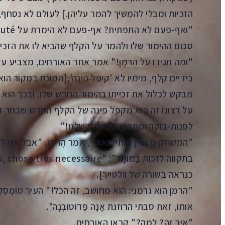
הזכיות ומבלי להמשיך להמר עליהן.] לעולם לא נסחף
"ואף-פעם לא התפתית? אף-פעם לא הימרת על
outé
סכום ההימור שלו ולהמר על הקלף שהביא לו את הזכייה]
"ומה תגידו על הֶרְמָן!" אמר אחד האורחים, מצביע ע
בידיים קלף, מימיו לא 'קיפל פינה',[המונח במקור הוא 
מבקש לכלול את זכייתו בהימור החדש שלו, ובכך הוא מ
על רצונו זה הוא מקפל פינה של הקלף החדש שבחר זה
לפנות-בוקר ומתבונן במשחק שלנו!"
"המשחק מעניין אותי מאוד", אמר הֶרמָן, "אבל אני ל
כנראה בשורה של וולטייר].
"הרמן הוא גרמני: הוא מחושב, זה הכל!" העיר טוֹמְסְק
אותו, זאת סבתי הרוזנת אָנָה פֶדוֹטוֹבְנָה".
"איך זה? למה?" קראו האורחים.