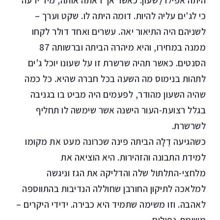
היתה אפילו לַשעון. כאשר אך ראתה אותה, מיד ידעה
כי לג'ים עליה להיות. דומה היתה לו. שקט וערך –
לשניהם היה התיאור יאה. עשרים ואחד דולר לקחו
ממנה במחירו, והיא מיהרה הביתה וברשותה 87
הסנטים. כאשר תהיה שרשרת זו על שעונו יוכל ג'ים
לתהות בנימוס מה השעה בכל חברה שהיא. כל כמה
שהיה השעון מהודר, לפעמים היה מביט בו בגניבה
בגלל רצועת-העור הישנה אשר שימשה לו תחליף
לשרשרת.
כשהגיעה דֶלָה הביתה פינה שכרונה מעט את מקומו
למידת התבונה והזהירות. היא הוציאה את
מלחצי-התלתול שלה והדליקה את הגז וניגשה
למלאכה לתיקון החורבן שחוללה הנדיבות בהתווספה
לאהבה. וזו משימה שתמיד היא כבירה. ידידי היקרים –