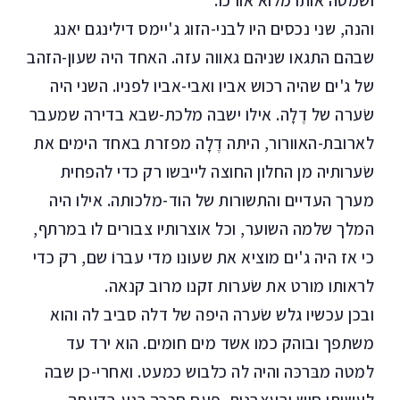
ושמטה אותו מלוא אורכו.
והנה, שני נכסים היו לבני-הזוג ג'יימס דילינגם יאנג
שבהם התגאו שניהם גאווה עזה. האחד היה שעון-הזהב
של ג'ים שהיה רכוש אביו ואבי-אביו לפניו. השני היה
שׂערה של דֶלָה. אילו ישבה מלכת-שבא בדירה שמעבר
לארובת-האוורור, היתה דֶלָה מפזרת באחד הימים את
שׂערותיה מן החלון החוצה לייבשו רק כדי להפחית
מערך העדיים והתשורות של הוד-מלכותה. אילו היה
המלך שלמה השוער, וכל אוצרותיו צבורים לו במרתף,
כי אז היה ג'ים מוציא את שעונו מדי עברוֹ שם, רק כדי
לראותו מורט את שׂערות זקנו מרוב קנאה.
ובכן עכשיו גלש שׂערה היפה של דלה סביב לה והוא
משתפך ובוהק כמו אשד מים חומים. הוא ירד עד
למטה מבּרכּה והיה לה כלבוש כמעט. ואחרי-כן שבה