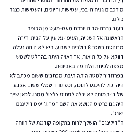
דֶלָה. ודבר זה מעלה את ההרהור המוסרי שהחיים
מורכבים גניחות-בכי, עטישות וחיוכים, והעטישות כנגד
כולם.
בעוד גברת-הבית יורדת מעט-מעט מן הקומה
הראשונה אל השנייה, העיפו-נא עין על הבית. דירה
מרוהטת בשכר 8 דולרים לשבוע. היא לא היתה נעלה
דווקא על כל תיאור, אך ראויה היתה בהחלט לשמש
מצפה לכיתת הלחימה באביונוּת.
בפרוזדור למטה היתה תיבת-מכתבים ששום מכתב לא
היה יכול להיכנס לתוכה, וכפתור חשמלי ששום אצבע
של בן-תמותה לא יכלה לסחוט צלצול ממנו. לכאן שייך
היה גם כרטיס הנושא את השם "מר ג'יימס דילינגם
יאנג".
ה"דילינגם" הושלך לרוח בתקופה קודמת של רווחה