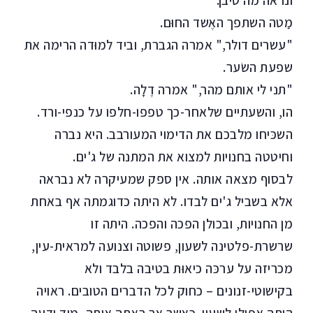
ונראה מה טיבן."
מַטה השתפך האֶשד החוּם.
"עשרים דולר," אמרה הגברת, וביד למוּדה הרימה את
שפעת השׂער.
"תני לי אותם מהר," אמרה דֶלָה.
הו, והשעתיים שלאחר-כך טפפו-חלפו על כנפי-ורד.
השכּיחו מלבכם את הדימוי המעורבב. היא נברה
וחיטטה בחנויות למצוא את המתנה של ג'ים.
לבסוף מצאה אותה. אין ספק שמעיקרה לא נבראה
אלא בשביל ג'ים לבדו. לא היתה כדוגמתה אף באחת
מן החנויות, ובכולן הפכה והפכה. היתה זו
שרשרת-פלטינה לשעון, פשוטה וצנועה למראית-עין,
מכריזה על ערכּה כיאוּת בטיבה בלבד ולא
בקישוטי-זנונים – כחוק לכל הדברים הטובים. ראויה