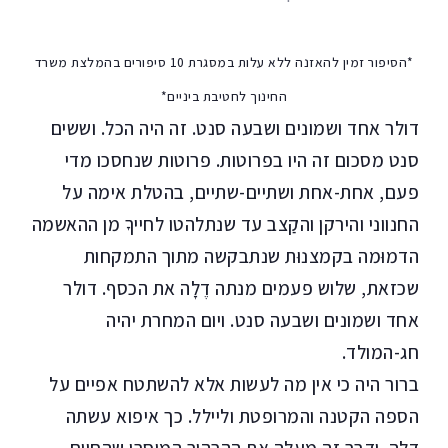
*הסיפור זמין להאזנה ללא עלות במסגרת 10 סיפורים בהמלצת משרד
החינוך לחטיבת ביניים*
דולר אחד ושמונים ושבעה סנט. זה היה הכל. וששים
סנט מסכום זה היו בפרוטות. פרוטות שנחסכו מדי
פעם, אחת-אחת ושתיים-שתיים, בהטלת אימה על
החנווני והירקן והקַצב עד שנתלהטו לחייךָ מן ההאשמה
הדמוּמה בקמצנוּת שנתבקשה מתוך התמקחות
שכזאת, שלוש פעמים מנתה דֶלָה את הכסף. דולר
אחד ושמונים ושבעה סנט. ויום המחרת יהיה
חג-המולד.
ברור היה כי אין מה לעשות אלא להשתטח אפיים על
הספה הקטנה והמרופטת וליילל. כך איפוא עשתה