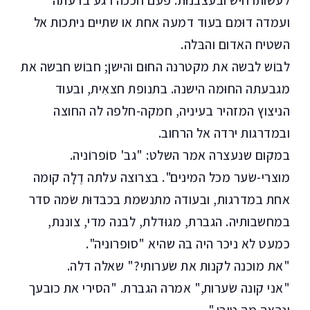
לעשותו חיש ובעצבנות. פעם חככה רגע בדעתה
ועמדה דוּמם בעוד דמעה אחת או שתיים ניתכות אל
השטיח האדום והבּלה.
לבוֹש לבשה את מקטרנה החוּם והישן; חבוֹש חבשה את
מגבעתה החוּמה הישנה. בתנופת חצאִית, ובעוד
הניצוץ המזהיר בעיניה, חמקה-חלפה לה החוצה
ובמדרגות ירדה אל הרחוב.
במקום שנעצרה אמר השלט: "גב' סוֹפרוֹניה.
מוצרי-שׂער מכל המינים". בצרוצה עלתה דֶלָה קומה
אחת במדרגות, ובעודה מתנשמת בכבדוּת שׂמה סדר
במחשבותיה. הגברת, מגוּדלת, לבנה מדי, צוננת,
כמעט לא ניכר היה בה שהיא "סופרוניה".
"את מוכנה לקנות את שׂערותי?" שאלה דלה.
"אני קונה שׂערות," אמרה הגברת. "הסירי את כובעך