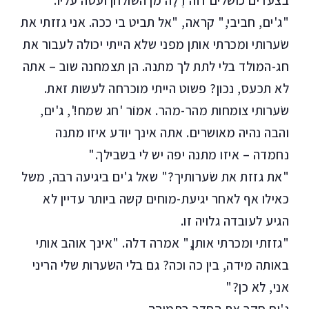
בצעדים כושלים זזה דֶלָה מן השולחן ועטה עליו.
"ג'ים, חביבי," קראה, "אל תביט בי ככה. אני גזזתי את
שׂערותי ומכרתי אותן מפני שלא הייתי יכולה לעבור את
חג-המולד בלי לתת לך מתנה. הן תצמחנה שוב – אתה
לא תכעס, נכון? פשוט הייתי מוכרחה לעשות זאת.
שׂערותי צומחות מהר-מהר. אמוֹר 'חג שמח!', ג'ים,
והבה נהיה מאושרים. אתה אינך יודע איזו מתנה
נחמדה – איזו מתנה יפה יש לי בשבילך."
"את גזזת את שׂערותיך?" שאל ג'ים ביגיעה רבה, משל
כאילו אף לאחר יגיעת-מוחים קשה ביותר עדיין לא
הגיע לעובדה גלויה זו.
"גזזתי ומכרתי אותן," אמרה דלה. "אינך אוהב אותי
באותה מידה, בין כה וכה? גם בלי השׂערות שלי הריני
אני, לא כן?"