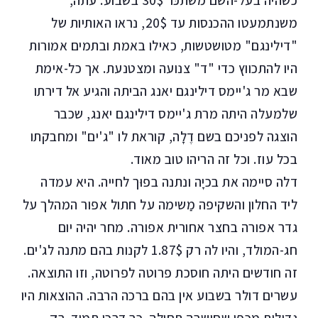
כשהיה בעל-השם משׂתכּר 30$ בשבוע. עתה,
משנתמעטו ההכנסות עד 20$, נראו האותיות של
"דילינגם" מטושטשות, כאילו באמת ובתמים אמורות
היו להתכווץ כדי "ד" צנועה ומצטנעת. אך כל-אימת
שבא מר ג'יימס דילינגם יאנג הביתה והגיע אל דירתו
שלמעלה היתה מרת ג'יימס דילינגם יאנג, שכבר
הוצגה לפניכם בשם דֶלָה, קוראת לו "ג'ים" ומחבקתו
בכל עוז. וכל זה הריהו טוב מאוד.
דלה סיימה את בכיָה ונתנה בפוּך לחייה. היא עמדה
ליד החלון והשקיפה מַשימה על חתול אפור המהלך על
גדר אפורה בחצר אחורית אפורה. מחר יהיה יום
חג-המולד, והיו לה רק 1.87$ לקנות בהם מתנה לג'ים.
זה חודשים היתה חוסכת פרוטה לפרוטה, וזו התוצאה.
עשרים דולר בשבוע אין בהם ברכה הרבה. ההוצאות היו