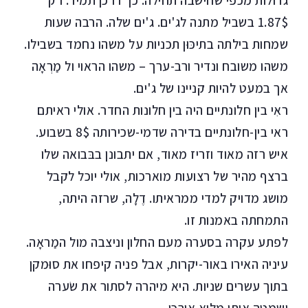
גדולות מכפי שחישבה תחילה. כך דרכן תמיד. רק
1.87$ בשביל מתנה לג'ים. ג'ים שלה. הרבה שעות
שמחות בילתה בתיכּוּן תכניות על משהו נחמד בשבילו.
משהו משובח ונדיר ורב-ערך – משהו הראוי ול מַרְאָה
אך במעט להיות קניינו של ג'ים.
ראִי בין חלונתיים היה בין חלונות החדר. אולי ראיתם
ראי בין-חלונתיים בדירה שדמי-שכירותה 8$ בשבוע.
איש רזה מאוד וזריז מאוד, אם יתבונן בבּבואה שלו
ברצף מהיר של רצועות מוארכות, אולי יוכל לקבל
מושג מדויק למדי ממראיתו. דֶלָה, שרזה היתה,
התמחתה באמנות זו.
לפתע עקרה בסערה מעם החלון וניצבה מול המַראָה.
עיניה האירו באור-יקרות, אבל פניה קיפחו את סוּמקן
בתוך עשרים שניות. היא מיהרה לסתור את שׂערה