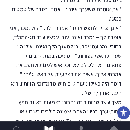
ג'ים סקר את החדר בתמיהה.
"את אומרת ששׂערך איננו?" אמר, בסבר של טמטום
כמעט.
"אינך צריך לחפשׂ אותו," אמרה דלה. "הוא נמכר, אני
אומרת לך – נמכר ואיננו עוד. עכשיו ערב חג-המולד,
בחורי. נהג עמי יפה, כי למענך הלך ואיננו. אולי היו
שׂערות ראשי ספוּרות," המשיכה במתק-רצינוּת
פתאום, "אך לעולם לא יוכל איש למנוֹת ולחשב את
אהבתי אליך. אשׂים את הצלעיות על האש, ג'ים?"
דומה היה כאילו ניעור ג'ים חיש מדמדומי-הזיותיו. הוא
חיבק את דֶלָה שלו.
משך עשר שניות הבה נתבונן בצניעוּת באיזה חפץ
פתח סרגל נגישות
פחוּת-ערך בכיוון האחר. שמונה דולרים בשבוע או
מיליון בשנה – מה ההבדל? מתמטיקאי או שנון-לשון