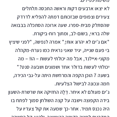
משימת-נפילים.
לא יצאו ארבעים דקות וראשה התכּסה תלתלים
צעירים וצפופים שבזכותם דמתה להפליא לדרדק
שהסתלק מבית-ספרו. שעה ארוכה הסתכלה בבּבואה
שלה בראי, בשׂום-לב, ומתוך רוח-ביקורת.
"אם ג'ים לא יהרוג אותי," אמרה לנפשה, "לפני שיציץ
בי פעם שנייה, יגיד שאני נראית כמו נערת-מקהלה
מקוֹני-איילנד, אבל מה יכולתי לעשות – הוֹ! – מה
יכולתי לעשות בדולר אחד ושמונים ושבעה סנט?"
בשעה 7 הוכן הקפה והמרחשת היתה על-גבי הכירה,
חמה ונכונה לבישול הצלעיות.
ג'ים מעולם לא איחר. דֶלָה החזיקה את שרשרת-השעון
בידה הקפוּצה וישבה על קצה השולחן סמוך לפתח בו
היה נכנס תמיד. אחר-כך שמעה את קול צעדיו על