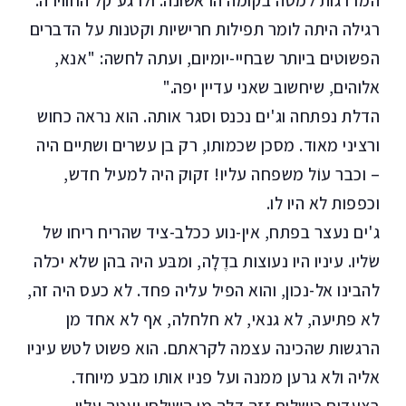
המדרגות למטה בקומה הראשונה. ולרגע קל החווירה.
רגילה היתה לומר תפילות חרישיות וקטנות על הדברים
הפשוטים ביותר שבחיי-יומיום, ועתה לחשה: "אנא,
אלוהים, שיחשוב שאני עדיין יפה."
הדלת נפתחה וג'ים נכנס וסגר אותה. הוא נראה כחוש
ורציני מאוד. מסכן שכמותו, רק בן עשרים ושתיים היה
– וכבר עוֹל משפחה עליו! זקוק היה למעיל חדש,
וכפפות לא היו לו.
ג'ים נעצר בפתח, אין-נוע ככלב-ציד שהריח ריחו של
שׂליו. עיניו היו נעוצות בדֶלָה, ומבּע היה בהן שלא יכלה
להבינו אל-נכון, והוא הפיל עליה פחד. לא כעס היה זה,
לא פתיעה, לא גנאי, לא חלחלה, אף לא אחד מן
הרגשות שהכינה עצמה לקראתם. הוא פשוט לטש עיניו
אליה ולא גרען ממנה ועל פניו אותו מבע מיוחד.