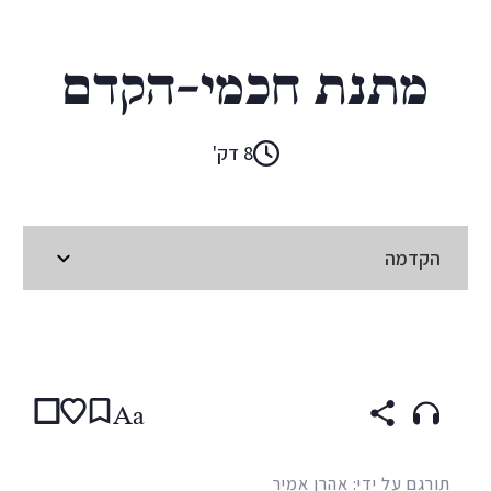
או. הנרי
מתנת חכמי-הקדם
8 דק'
הקדמה
קראו ב:
עברית
ENGLISH
Aa
תורגם על ידי: אהרן אמיר