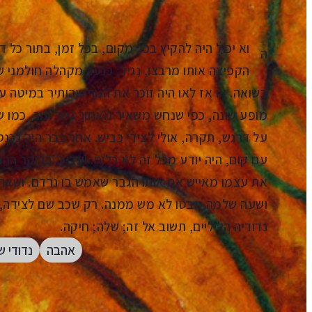
וא יכול היה להקיץ בכל מקום, בכל זמן, בתור כל
ה
הקפיצה אותו מרבצו, נגיד; כנער מקהלה חולמני 
בשואה. או אז לאו היה זוכר את הגוף שהותיר במיטה 
מופע שונה, כפי שנחש משאיר מאחור נשל עור, כמו ש
על דרגש, תקרה, אולי לצידי כביש. אחר כבר היה נכנ
עם קום, היה יודע מכל זה לא כלום. ועדיין, בבוקר הה
את עצמו מאייש את אותו הגבר שאמש בו נרדם. ושאהו
ושעה שלמה מבטו לא מש ממנה. רק שכב שם לצידה, ד
נדודיה הליליים, תשוב אל זה; שלה; חיקה.
אהבה
נדודי ש