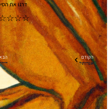
דרגו את הסיפ
הקודם
הבא
אִמָּהוֹתַיִל
דוֹחְת
הקריאה הבאה שלך