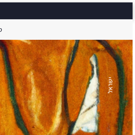
ס
יהודה י. א.
נְדוּדֵי שֵׁנָה
ישראל
0 דק'
Aa
קראו ב:
עבר