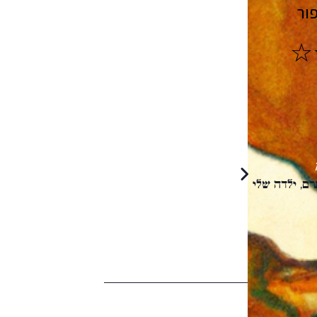
ור
ָרֶם, ילדה שלי