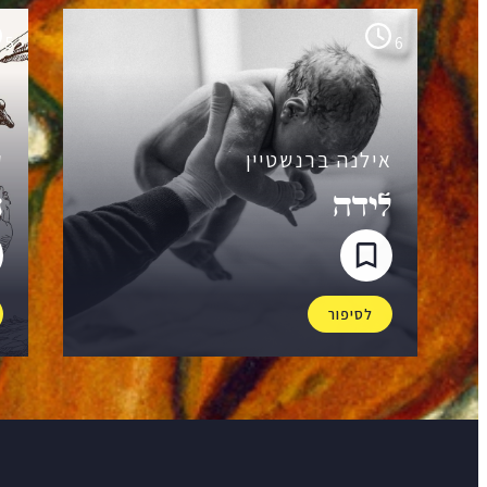
5
6
אילנה ברנשטיין
ק
לידה
נ
לסיפור