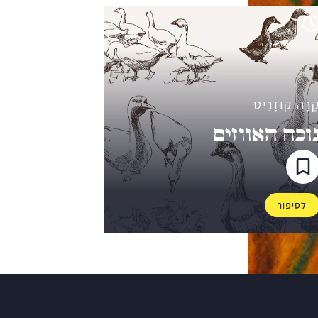
ֶנָה קוּזָנִיט
וכח האווזים
לסיפור