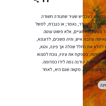
 דברשהו. כעכביש שעיר שתנודה חשודה
שאיחר להתעורר, נאמר; או כגברת, למשל
על מצעים פרחוניים, אלא פשוט עוטה
אישה עוזבת איש, והיה משכים, לדוגמא,
ס למלא את החלל שהלה אך פינה, והוא,
וא לפחות, כשפקח את עיניו, נוכח למצוא
בתו הישנה עודנה נמה לידו כמדומה.
ומם ומחכה. מקווה שגם היא, לאחר
ינה