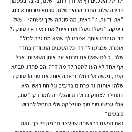
ילד של השכנים רץ אל תוך החצר שלנו, צלצל בפעמון
הדירה שלנו. החדר הבהיר שלנו, סבתא מורחת אודם.
"את יודעת..?" ראית, מה סונקה שלך עשתה?" שאל
דימקה. "גיטל! גיטל! את ראית? את ראית את סונקה?
הרי הזהרנו אותך. אמרנו לך שהיא מסוגלת לכול."
אומרת שכנתנו לדירה. כל השכנים התגודדו בחדר
שלנו, כולם שאלו את סבתא את אותן השאלות, אבל
אף אחד לא העז לספר לה מה קרה. הם פחדו. סבתא
קמה, ניגשה אל החלון וראתה אותי. את סוניה! סונקה
שלה! אוחזת זר פרחים צהובים וגלוחת ראש. היא
התחילה לצחוק בקול רם והצליחה לומר רק: "טוב,
אולי עכשיו סוף סוף סוניצ'קה שלי תתחיל לחבוש
כובעים."
זאת הפעם הראשונה שהעצב מחניק כל כך. זאת