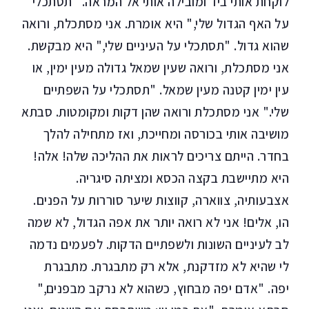
לוקחת אותי ביד ומובילה אותי אל המראה. "תסתכלי
על האף הגדול שלי," היא אומרת. אני מסתכלת, ורואה
שהוא גדול. "תסתכלי על העיניים שלי," היא מבקשת.
אני מסתכלת, ורואה שעין שמאל גדולה מעין ימין, או
עין ימין קטנה מעין שמאל. "תסתכלי על השפתיים
שלי." אני מסתכלת ורואה שהן דקות ומקומטות. סבתא
מושיבה אותי בכורסה ומחייכת, ואז מתחילה להלך
בחדר. הייתם צריכים לראות את ההליכה שלה! אלה!
היא מתיישבת בקצה הכסא ומציתה סיגריה.
אצבעותיה, צווארה, קווצות שיער סוררות על הפנים.
הו, אלים! אני לא רואה יותר את אפה הגדול, לא שמה
לב לעיניים השונות ולשפתיים הדקות. לפעמים נדמה
לי שהיא לא מזדקנת, אלא רק מתבגרת. מתבגרת
יפה. "אדם יפה מבחוץ, כשהוא לא נרקב מבפנים,"