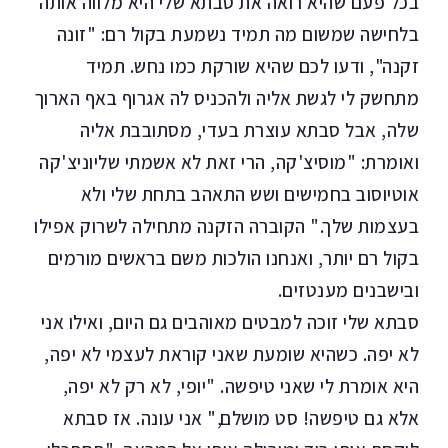
בכל פעם שהיא רואה את סבתא שלי היא מלווה אותה
בלחישה שמשום מה תמיד נשמעת בקול רם: "זונה
זקנה", ודעו לכם שהיא שורקת כמו נחש. תמיד
מתחשק לי לגשת אליה ולהכניס לה אגרוף באף הארוך
שלה, אבל סבתא עוצרת בעדי, מסתובבת אליה
ואומרת: "מוסיצ'קה, הרי זאת לא אשמתי שליוניצ'קה
אוטיוסוב בחמישים ושש התאהב בתחת שלי ולא
בעצמות שלך." הקוברה הזקנה מתחילה לשרוק אפילו
בקול רם יותר, ואנחנו הולכות משם בראשים מורמים
ובישבנים מענטזים.
סבתא שלי זוכה למבטים מאוהבים גם היום, ואילו אני
לא יפה. כשהיא שומעת שאני קוראת לעצמי לא יפה,
היא אומרת לי שאני טיפשה. "יופי, לא רק לא יפה,
אלא גם טיפשה! סט מושלם," אני עונה. אז סבתא