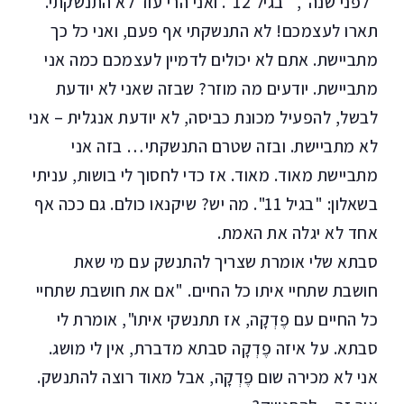
"לפני שנה", "בגיל 12". ואני הרי עוד לא התנשקתי.
תארו לעצמכם! לא התנשקתי אף פעם, ואני כל כך
מתביישת. אתם לא יכולים לדמיין לעצמכם כמה אני
מתביישת. יודעים מה מוזר? שבזה שאני לא יודעת
לבשל, להפעיל מכונת כביסה, לא יודעת אנגלית – אני
לא מתביישת. ובזה שטרם התנשקתי… בזה אני
מתביישת מאוד. מאוד. אז כדי לחסוך לי בושות, עניתי
בשאלון: "בגיל 11". מה יש? שיקנאו כולם. גם ככה אף
אחד לא יגלה את האמת.
סבתא שלי אומרת שצריך להתנשק עם מי שאת
חושבת שתחיי איתו כל החיים. "אם את חושבת שתחיי
כל החיים עם פֶדְקָה, אז תתנשקי איתו", אומרת לי
סבתא. על איזה פֶדְקָה סבתא מדברת, אין לי מושג.
אני לא מכירה שום פֶדְקָה, אבל מאוד רוצה להתנשק.