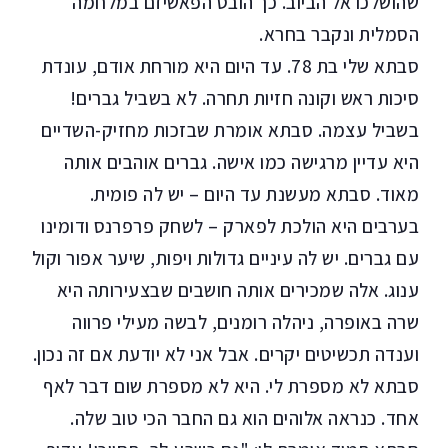
שהושלכו אל הביוב. כך הובס הפאשיזם במלחמה
הסמלית ונקבר בחרא.
סבתא שלי בת 78. עד היום היא מורחת אודם, עונדת
סיכות ראש וקונה חזיות תחרה. לא בשביל גברים!
בשביל עצמה. סבתא אומרת שבזכות מחזיק-השדיים
היא עדיין מרגישה כמו אישה. גברים אוהבים אותה
מאוד. סבתא מעשנת עד היום – יש לה פומית.
בערבים היא הולכת לפארק – לשחק פרפרנס ודומינו
עם גברים. יש לה עיניים גדולות ויפות, שיער אפור וקול
ענוג. אלה שמכירים אותה חושבים שבצעירותה היא
שרה באופרה, ניהלה רומנים, לבשה מעילי פרווה
וענדה תכשיטים יקרים. אבל אני לא יודעת אם זה נכון.
סבתא לא מספרת לי. היא לא מספרת שום דבר לאף
אחד. כנראה אלוהים הוא גם החבר הכי טוב שלה.