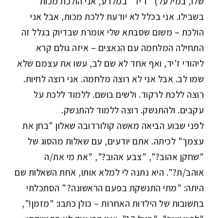
שלו, במילעל) "ז'יד" במלרע, אני הולכת מכות
בשבילו. אני בכלל לא יודעת ללכת מכות, אבל אני
הולכת – משום שסבתא שלי אומרת שבדיוק בגלל זה
התחילה המלחמה עם הנאצים – איזה גולם קרא
ליהודי ז'יד, ואף אחד לא שם לב, עשו את עצמם שלא
שמו לב. אבל אני לא רוצה מלחמה. אני רוצה לחיות.
רוצה ללכת לרקוד. ולשים בושם. ללמוד ללכת על
עקבים. ולהתנשק. רוצה ללמוד להתנשק.
לפני שבוע הביאה מאשה קולורדובה שאלון "בחן את
עצמך" לכיתה. אתם יודעים, עם שאלות מהסוג של
"שחקן אהוב?", "צבע אהוב?", "את מי את/ה
אוהב/ת?". היא נתנה לי למלא אותו, אחת השאלות שם
היתה: "מתי התנשקת בפעם הראשונה?" הסתכלתי
בתשובות של הילדות האחרות – כולן כתבו: "מזמן!",