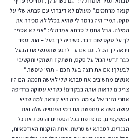
סבתא תמיד אומרת לי: "גם כשרע לך, תחייכי! עדיף
קנאה מרחמים." מעולם לא דיברתי עם סבתא שלי על
סקס. תמיד היה נדמה לי שהיא בכלל לא מכירה את
המילה. אבל אתמול סבתא אמרה לי: "אני לא אספר
לך על סקס שום דבר. כשיהיה לך בעל – הוא יספר
ויראה לך הכול. וגם אם עד לרגע שתפגשי את הבעל
כבר תדעי הכול על סקס, תשתקי! תשתקי ותקשיבי
לבעלך! אם את רוצה בעל חכם – תהיי טיפשה."
אנשים מחשיבים את סבתא שלי לאישה חכמה. הם היו
צריכים לראות אותה בבקרים! כשהיא עסוקה ברדיפה
אחרי הזנב של עצמה. ככה היא קוראת למה שהיא
עושה כשהיא מחפשת את דמי הפנסייה שלה ואת
המשקפיים, מדפדפת בכל הספרים והופכת את כל
הבגדים. לסבתא יש טרשת. אחת הזקנות האודסאיות,