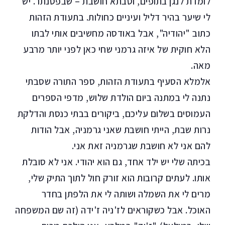
לומדת לנגן בתופים, וסבתא חושבת – שבפסנתר. יש
לי שיער בהיר דליל ועיניים כחולות. בתעודת הזהות
כתוב "יהודיה", אבל באודסה מחשיבים אותי לבתו
הלא חוקית של איזה גרמני שחי כאן לפני יותר מרבע
מאה.
אלמלא הסעיף בתעודת הזהות, ספר התורה שסבתי
נתנה לי במתנה ביום הולדת שלוש, מדפי הספרים
העמוסים בשלום עליכם, ביקורים בבתי כנסת והדלקת
נרות שבת, הייתי חושבת שאני גרמניה, אבל הודות
להם אני לא חושבת שגרמניה זאת אני.
בכיתה שלי יש ילד אחד, גם הוא יהודי. אני לא סובלת
אותו. לעתים קרובות הוא זורק חול לתוך התיק שלי,
מרים לי את השמלה ושותה לי את הלפתן בחדר
האוכל. אבל כשקוראים לז'ניה ז'ידה (זה שם המשפחה