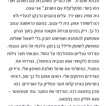
סבתא אומרת. "את כמו יין: משתבחת עם השנים. ואני
כמו בשר: מתקלקלת עם השנים," אני עונה.
היה סתיו. גשם ירד. עלים צהובים נדבקו לנעליי ולא
רצו לשחרר אותן. היה לי עצוב. בפעם הראשונה עצוב
כל כך. ריק בפנים וצרחה תקועה עמוק בתוך הגרון.
ומתחשק להתחבא ושמישהו יחבק בלי לשאול שאלות.
מתחשק לשתוק וליילל בו בזמן. הלכתי אל הים. הגעתי.
הורדתי נעליים והתהלכתי על החול. הוצאתי תער גילוח
מהכיס (לקחתי אותו מהבית במיוחד), הורדתי את
המעיל, הפשלתי את שרוול חולצת השיפון שלי. ורידים.
הוורידים הירוקים שלי. רואים אותם כל כך טוב. ראיתי
בסרטים באיזו קלות תער מחליק על הוורידים. כמו
סכין בחמאה רכה. הורדתי את התער. עוד סנטימטר –
והוא יחליק כמו בחמאה.