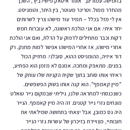
בחמישה עמודים," אומר איסאק פישילביץ', השכן
מהחדר ממול. וטרינר מעוטר, בין היתר, והומניסט.
אין לי מזל בכלל – תמיד עוד מישהו צריך לשרותים
יחד איתי. אם אני הולכת ראשונה, לא עוברות חמש
דקות וכבר מתחילים לדפוק על הדלת, ואם אני הולכת
אחרי מישהו, אז אחרי המישהו אפשר למות מחנק. רק
דוד איזיה, ההומניסט ההוא, סובלני. מחזיק הכול
בפנים. מתאפק ומחכה. אמנם לא מזמן הוא הפתיע,
ראיתי אותו סוחב בתוך שקית הקניות שלו עותק של
"מיין קאמפף". הוא קנה אותו בשוק הפשפשים.
כשנכנסתי למחראה שלנו, גיליתי שבמקום נייר טואלט
מונחים גזרי נייר קטנים. זה היה מיין קאמפף. הנייר
היה גס כמובן, אבל יצאתי בתחושה שמילאתי את
חובותיי, מצויידת בזיכרון של עשרות גזרי הנייר