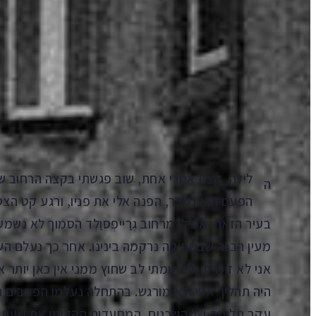
הקדמה
Aa
קראו ב:
עברית
ENGLISH
al)
תורגם על ידי: גדי גולדברג
לילה, קצת אחרי אחת, שוב פגשתי בקצה הרחוב ש
ה
הפעם הוא נעצר, הפנה אלי את פניו, ורגע קט הצטל
בעיר הזאת. אפילו מרחוב גְרַייפְסוַלְד הסמוך לא נש
מעין הבנה שבשתיקה נרקמה בינינו. אחר כך נעלם השוע
אני לא זוכרת מתי שמתי לב שחוץ ממני אין כאן יותר 
היה תהליך אטי ולא מורגש. בהתחלה נעלמו הפאבים הש
עקב תלונות של השכנים, המסעדות הקדימו את שעת הס