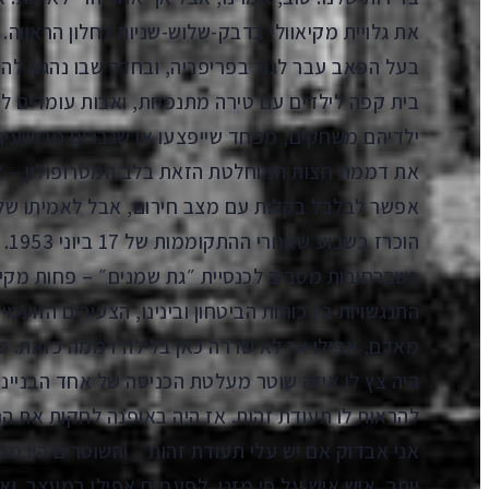
את גלויית מקיאוולי בדבק-שלוש-שניות לחלון הראווה. 
בעל הפאב עבר לגור בפריפריה, ובחדר שבו נהגנו לה
בית קפה לילדים עם טירה מתנפחת, ואבות עומדים לצ
ילדיהם משחקים, מפחד שייפצעו או שגברים מרושעים
את דממת חצות המוחלטת הזאת בלב המטרופולין – אם 
אפשר לבלבל בקלות עם מצב חירום, אבל לאמיתו של 
כשברחובות מסביב לכנסיית ״גת שמנים״ – פחות מקיל
התנגשויות בין כוחות הביטחון ובינינו, הצעירים הזועמי
מאדם, אפילו אז לא שררה כאן בלילה דממה כזאת. טו
היה צץ לו איזה שוטר מעלטת הכניסה של אחד הבניינ
להראות לו תעודת זהות. אז היה באופנה לחקות את הני
אני אבדוק אם יש עלי תעודת זהות״, והשוטרים היו מג
יותר, איש איש על פי מזגו, לפעמים אפילו במעצר. וא