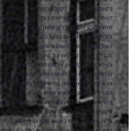
הקיוסקים נסגרו ובתי הקפה עברו לפעול רק במשך הי
לטיול הלילי שלהם מפני שרק בעלי כלבים מעטים נותרו
שמעולם לא אהבתי כלבים שמתרוצצים חופשי.
בתחילת השנה נסגר גם הפאב הקבוע שלי, מקום המפלט
כאן לשתות, לעשן, לפטפט ולשחק, וכדי לגדף את החד
שבגילם המתקדם הקימו עוד משפחה, עם נשים צעיר
צעירות, שכולן קשורות איכשהו לעולם התקשורת.
בהתחלה חשבנו שמן הסתם נסתדר איתם איכשהו, הרי כ
היו אחרים, נוקשים יותר, בלי שיכולנו לנסח מה בדיוק ג
הם היו ידידותיים, לפעמים אפילו אדיבים, אבל אחרי
פינוי מהדירה, ודירה אחרת פשוט לא היה אפשר למצוא
תקועים פתקים קטנים על קיסם, שדרשו לשמור על הרחו
בלעג שאנחנו דבקים בשכונה שלנו כאילו היתה מולדת
הזמן שנזוז. שחיינו כאן די והותר. הרי דירה עם קישוט