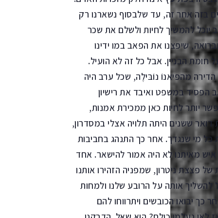
ם בזה אחר זה, עד שלבסוף נשארנו רק
 יוכל להמשיך לחיות ולשלם את שכר
ואה, שיפצנו את הפאב במו ידינו
חומת הבניין. אבל כל זה לא הועיל.
 מהפּיאנוֹ נוֹבּילֶה, שכל ערב היה
 הפסיד במשפט ואיבד את רישיון
פשר יותר לחיות כאן ממכירת אמנות,
 דואר ששנים היתה תלויה אצלי במסדרון,
 כל מי שנגדך. אחר כך התנהג בחביבות
 איש מאיתנו לא היה אמור להישאר. אחד
ל פצצת ניטרון, שמפניה הזהירו אותנו
ול להשליך אותה על הרובע שלנו ולמחות
ר כך יבואו הכובשים ויתרווחו להם
ז לאן נעלמו כולם? הוא שאל. הדבקנו