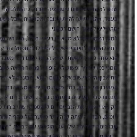
שהם לא עושים בשום סיטואציה אחרת, כי העולם הרי ש
בעבר, אהבתי יותר להיות עצובה ומסתורית, אבל כשע
מתחילים לעשות רושם דכאוני.
למען האמת הוא לא מצא חן בעיניי בכלל, הוא היה נמ
דחף להיענות לחיזורים שלו, להניח לו להתפתל עוד קצ
הוא פחד כל כך מאשתו, שלא הגענו לשום דבר מעבר ל
ממני כמו שצריך ופשוט לא הופיע לפגישה הבאה שקבע
התיאבון. הלכתי שוב אל המקום ההוא, שבעצם לא היה יו
המועדון של פרַנץ, כמה מאות מטרים בהמשך הרחוב,
טבעות סביב העיניים וחמדנות בתוכן. נשים, כך נראה,
רק באו לאסוף את הגברים. גם לי הספיקו שתי בירות כד
דומים, הבחירה היתה קלה יותר מאשר מול מדף היוגו
שבחגיגות הפתיחה שלה עוד הופעתי עם קבוצת ריקודי 
״סופרמרקט״. אחרי גבר ההליום השני שנפל ברשתי, ה