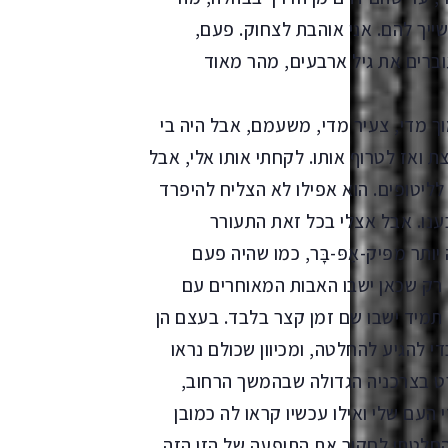
ייך להם. אני אוהבת לצחוק. פעם,
וברים את גיל ארבעים, מהר מאוד
וך מדי, צעיר מדי, משעמם, אבל היה בי
ת ואז לטרוף אותו. לקחתי אותו אלי, אבל
ליטופים. הוא אפילו לא הצליח להיפרד
נו. אבל אצלי בכל זאת התעורר
תר מפּיק-אַפּ-בָּר, כמו שהיה פעם
 רק שכאן ישבו האבות המאוחרים עם
 תמיד ישבו שם זמן קצר בלבד. בעצם הן
י להגיע להחלטה, ומכיוון שכולם נראו
רט בצרכניה הגדולה שבהמשך הרחוב,
העם שלי ואילו עכשיו קראו לה כמובן
חלטתי לחקור את התופעה של הזן הזה.