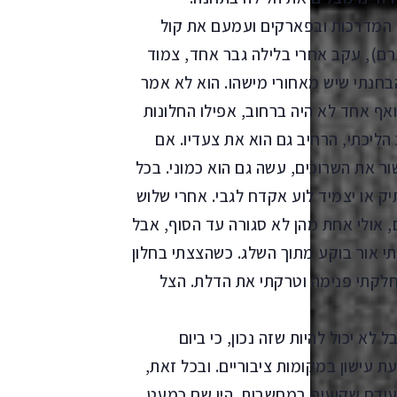
 המדרכות ובפארקים ועמעם את קול
רם), עקב אחרי בלילה גבר אחד, צמוד
בחנתי שיש מאחורי מישהו. הוא לא אמר
ואף אחד לא היה ברחוב, אפילו החלונות
הליכתי, הרחיב גם הוא את צעדיו. אם
ר את השרוכים, עשה גם הוא כמוני. בכל
יק או יצמיד לוע אקדח לגבי. אחרי שלוש
 אולי אחת מהן לא סגורה עד הסוף, אבל
תי אור בוקע מתוך השלג. כשהצצתי בחלון
 החלקתי פנימה וטרקתי את הדלת. הצל
ל לא יכול להיות שזה נכון, כי ביום
 עישון במקומות ציבוריים. ובכל זאת,
בעודם שקועים במחשבות. היו שם כמעט