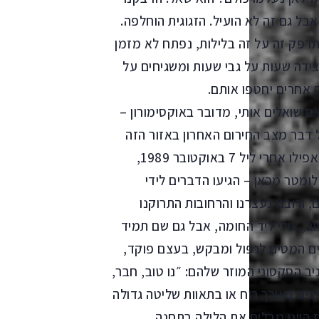
אבל גם זה לא הועיל. הזגוגית הוחלפה.
תרפק זה על זה בלילות, נפתח לא מזמן
ידה שעות על גבי שעות ומשגיחים על
 אחרים יחטפו אותם.
שואלים אותי, מדובר באוקסימורון –
דבר מצב החירום האחרון באזור הזה
הוכרז בשבוע שאחרי ההתקוממות של 17 ביוני 1953. אפילו אחרי ליל 7 באוקטובר 1989,
ומטר מכאן – הגיעו הדברים לידי
ם, ורובנו נעצרנו והרחובות התרוקנו
ב, אולי ליד החומה, אבל גם שם תמיד
ים המטים לנפול ומבקש, בעצם פוקד,
ב הסקסוני המוזר שלהם: ״נו טוב, חבר,
יבים באורך רוח או בתאוות שליטה גדולה
ז היינו מבלים את הלילה בתחנה.