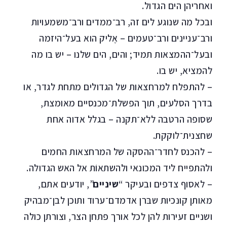
ואחריהן הים הגדול.
ובכל מה שנוגע לים זה, רב־ממדים ורב־משמעויות
ורב־עניינים ורב־טעמים – אֶליק הוא בעל־היזמה
ובעל־ההמצאות תמיד; והים, הים שלנו – יש בו מה
להמציא, יש בו.
– להתפלח למרחצאות של הגדולים מתחת לגדר, או
בדרך הסלעים, תוך הפשלת־מכנסיים מאומצת,
שסופה הרטבה ללא־תקנה – בגלל אדוה אחת
שחצנית־לוקקת.
– להכנס לחדר־ההסקה של המרחצאות החמים
ולהתפייח ליד המכונאי ולהשתאוֹת אל האש הגדולה.
– לאסוף צדפים ובעיקר “
שיניים
”, יודעים אתם,
מאותן קונכיות שבּרן אדמדם־ערוד ותוכן לבן־מבהיק
ושניים זעירות להן לכל אורך פתחן הצר, וצורתן כולה