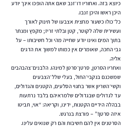
כיוצא בזה. ואחוריו דו־זנב שאם אתה הופכו אינך יודע
היכן ראשו והיכן זנבו.
כל־כולו כשעור מחצית אצבעו של תינוק לאורך
ועשירית שלה לקוטר, קטן ובלתי זריז; מקפּץ ומנתר
בתוך המים ואינו יודע שחייה מהי וכל חשיבותו – על
גבי החכה, שאומרים אין כמותו למשוך את הדגים
אליה.
ואחריו הסרטן, סרטן־סרטן למינהו. הלבנים־צהבהבים
שמשכנם בנקבי־החול, בעלי שלל־הצבעים
וקשי־השריון אשר בחגוי הסלעים, הקטנים והגדולים,
עד לגדולים שבגדולים שלמראיהם בלבד נרתעות
בבהלה הידיים הקטנות, ידינו, וקריאה: “אוי, תביטו
איזה סרטן!” – פורצת בנרגש.
הסרטנים אין להם חשיבות והם רק שנואים עלינו.