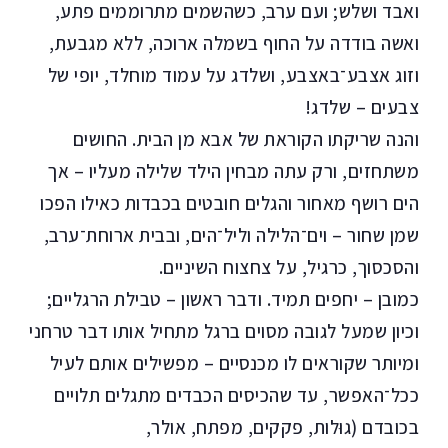
ואבד ושלש; ועם ערב, כשהשמים מתרוממים פתע,
ואשה בודדה על החוף בשמלה ארוכה, ללא מגבעת,
וזוג אצבע־באצבע, ושלדג על עמוד מוחלד, יופי של
צבעים – שלדג!
והנה שריקתו הקוראת של אבא מן הבית. החושים
משתחזים, ורק עתה מבחין הילד שלילה מעליו – אך
הים רושף מאחור והגלים חובטים בכבדות כאילו הפכו
שמן שחור – וים־הלילה וליל־הים, ובבית ארוחת־ערב,
והסכסוך, כרגיל, על צחצוח השיניים.
כמובן – יחפים תמיד. ודבר ראשון – טבילת הרגליים;
וכיון שמעל לגובה מסוים ברגל מתחיל אותו דבר טרחני
ומיותר שקוראים לו מכנסיים – מפשילים אותם לעיל
ככל־האפשר, עד שהכיסים הכבדים מתגלים תלויים
בכובדם (גוּלות, פקקים, מפתח, אולר,