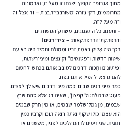
מתוך אגרופך הקפוץ ויצנחו זו מעל זו; וארמונות
מתרוממים, דקי גזרה ומשורבבי־תבנית – זה אצל זה
וזה מעל לזה.
– ותענוג כל התענוגים, משחק־המשחקים
והרפתקת־ההרפתקאות: –
ציד־דגים
!
בכך היה אֶליק באמת זריז וממולח ותמיד היה בא עם
שיטות חדשות ו“פטנטים” וקונצים ומיני־רשתות,
ופיתיונים וחַכות ודרכים לסובב אותם בכחש ולחסום
להם מוצא ולהפיל אותם בפּח.
כמה מיני דגים שבים וכמה מיני דרכים שיש לך לצוּדם.
פעוט שבכולם: ה“קפצון”, שאינו דג אלא סתם שרץ
שבמים, מן גמל־שלמה שבמים, או מין חרק שבמים.
הוא עצמו כולו שקוף ואתה רואה תוכו וקרביו כמין
זגוגית. שני זיפים לו המהלכים לפניו, מששנים או