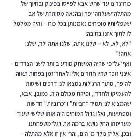
כוח־גרונו עד שחש אבא לפייסו בפינוק ובחיוך של
מהתלה־שעלתה־יפה ובהנאה מסותרת של אב
שטפליותיו מוכיחים נאמנותן בכל כוח – והיה ממלמל
לו לתוך אזנו בחיבה:
“לא, לא, לא – שלנו אתה, שלנו אתה ילד, שלנו
אתה!”
ואף־על־פי שהיה המשחק מוּדע ביותר לשני הצדדים –
אינני זוכר שהיו חוזרים אליו לאחר־זמן בפחות תאוה.
להיפך, מתוך הרגילוּת נמצאו לנו דרכים ושיטות
להעמיקו ולחדדו, ופיקח מכולם היה, כמובן, אבא,
שהמציא לנו תמיד “חביות” ו“כרוביות” חדשות
ומפתיעות, ואלו גדול המוֹחים היה אותו שלישי שעוד
מעריסתו החל נושא ברמה את דגל־משפחתנו.
ובכן, אֶליק נולד מן הים, והרי אין זו אלא מהתלה –