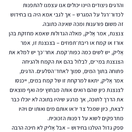
והדגים ניצודים היינו יכולים אנו עצמנו להתפנות
לכדור־רגל על המגרש – אך לגבי אמא היה בו בחידוש
זה משום פורענות ומכה שאינה כתובה.
צנצנת, אמר אֶליק, מאלה הגדולות שאמא מחזקת בהן
אורז או קמח או ריבת־תפּוזים – בצנצנת זו, אמר
אֶליק, יש לשים כמה כפות־קמח. אחר־כך יש למלא את
הצנצנת במי־ים, לבלול בהם את הקמח ולהניחה
פתוחה בתוך המים, סמוך לאחד־הסלעים. הדגים,
אמר אֶליק, יתאווּ למרקחת זו של קמח במים, ייכנסו
לצנצנת כיון שהם רואים אותה מבחוץ יפה ואף מוצאים
את הדרך לתוכה, אך מרגע שיהיו בתוכה לא יוכלו כבר
לצאת, כיון שמכל צד יראו אותם מים ואותו ים ויהיו
מתדפקים לשוא על דפנות הזכוכית.
ספק גדול הטלנו בחידוש – אבל אֶליק לא חיכה הרבה