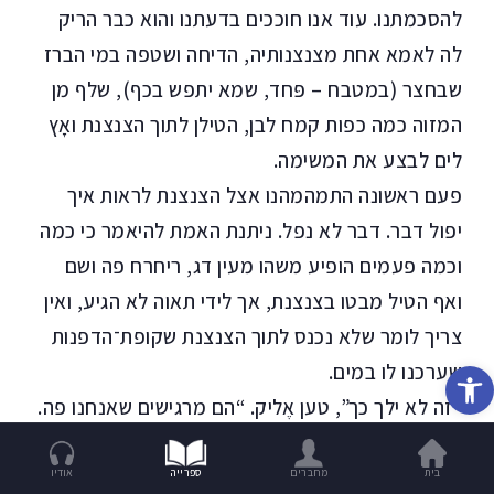
להסכמתנו. עוד אנו חוככים בדעתנו והוא כבר הריק
לה לאמא אחת מצנצנותיה, הדיחה ושטפה במי הברז
שבחצר (במטבח – פּחד, שמא יתפש בכף), שלף מן
המזוה כמה כפות קמח לבן, הטילן לתוך הצנצנת ואָץ
לים לבצע את המשימה.
פעם ראשונה התמהמהנו אצל הצנצנת לראות איך
יפול דבר. דבר לא נפל. ניתנת האמת להיאמר כי כמה
וכמה פעמים הופיע משהו מעין דג, ריחרח פה ושם
ואף הטיל מבטו בצנצנת, אך לידי תאוה לא הגיע, ואין
צריך לומר שלא נכנס לתוך הצנצנת שקופת־הדפנות
פתח סרגל נגישות
שערכנו לו במים.
“זה לא ילך כך”, טען אֶליק. “הם מרגישים שאנחנו פה.
צריך להסתלק!”.
חבל היה על הצנצנת ובחוף הסתובבו טיפוסים חשודים
בית
מחברים
ספרייה
אודיו