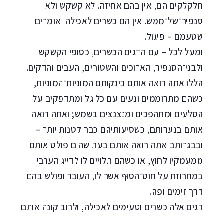
חלקלקים הם, אין בהם אחיזה. לא קשקש ולא
סנפיר־של־ממש. אין הם כשרים לאכילה ואומרים
שטעמם – פיגול.
ומעל לכל – עם הדגים הכשרים, כסופי הקשקש
ולבני־הסנפיר, הארוכים והשטוחים, העבים והדקים.
הללו אתה רואה אותם בינקותם המוניות־המוניות,
כשהם מתרוממים ונעים עם כל גל ומתדפקים על
הסלעים ומתהפכים ומנצנצים בשמש; ואתה רואה
אותם בנערותם, כשסיעותיהם כבר קטנות יותר –
ובבגרותם אתה רואה אותם בעת שהים פולט אותם
ממעמקיו לחוץ, או כשהם תלויים לו לדייג הערבי
במחרוזת על חוט־הסוּף אשר לו, העובר ופולש בהם
דרך זימים ופה.
דגים אלה כשרים וטעימים לאכילה, ולרוב קונה אותם