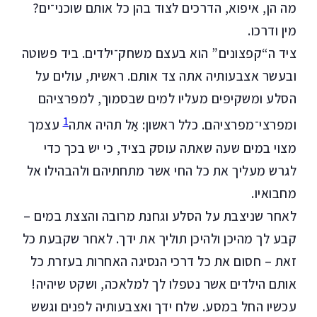
מה הן, איפוא, הדרכים לצוד בהן כל אותם שוכני־ים?
מין ודרכו.
ציד ה“קפצונים” הוא בעצם משחק־ילדים. ביד פשוטה
ובעשר אצבעותיה אתה צד אותם. ראשית, עולים על
הסלע ומשקיפים מעליו למים שבסמוך, למפרציהם
1
ומפרצי־מפרציהם. כלל ראשון: אַל תהיה אתה
עצמך
מצוי במים שעה שאתה עוסק בציד, כי יש בכך כדי
לגרש מעליך את כל החי אשר מתחתיהם ולהבהילו אל
מחבואיו.
לאחר שניצבת על הסלע וגחנת מרובה והצצת במים –
קבע לך מהיכן ולהיכן תוליך את ידך. לאחר שקבעת כל
זאת – חסום את כל דרכי הנסיגה האחרות בעזרת כל
אותם הילדים אשר נטפלו לך למלאכה, ושקט שיהיה!
עכשיו החל במסע. שלח ידך ואצבעותיה לפנים וגשש