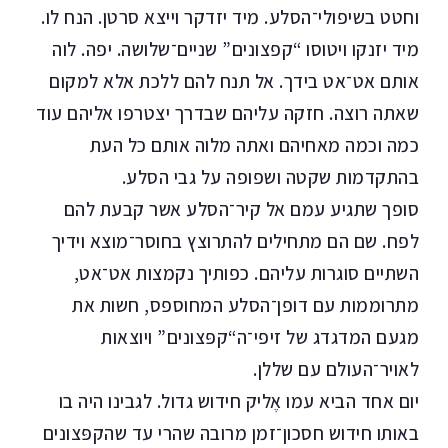
וחטט בשיפולי־הסלע. מיד יזדקר וייצא סרטן. הנח לו.
מיד יזנקו ויטוסו “קפצונים” שניים־שלושה. יפה. לוה
אותם אט־אט בידך. אל תנח להם ללכת אלא למקום
שאתה רוצה. חזקה עליהם שבדרך יצטרפו אליהם עוד
כמה וכמה מאחיהם ואתה מלוה אותם כל העת
בהתקדמות שקטה ושפופה על גבי הסלע.
סופך שתגיע עמם אל קיר־הסלע אשר קבעת להם
לפח. שם הם מתחילים להתרוצץ בחוסר־מוצא וידיך
השתיים סוגרות עליהם. כפותיך נקמצות אט־אט,
מתרוממות עם דופן־הסלע המחוספס, חשות את
מגעם המדגדג של זיפי־ה“קפּצונים” ויוצאות
לאויר־העולם עם שללן.
יום אחד הביא עמו אֶליק חידוש גדול. לגבינו היה בו
באותו חידוש חסכון־זמן מרובה שהרי עד שהקפּצונים