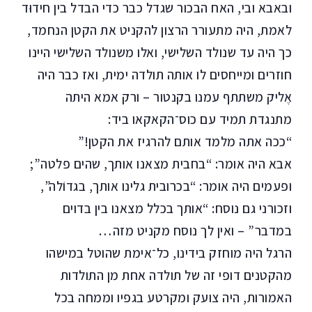
ובאבא ובי, האח הבכור שגדל כבר כדי הבדל בין חידוּד
לאמת, היה מתעורר הרצון להקניט את הקטן הנחמד,
כך היה עד שנולד השלישי, ואלו משנולד השלישי היינו
חוזרים ומייחסים לו אותה תולדה ימית, ואז כבר היה
אֶליק משתתף עמנו בקנטור – ורק אמא היתה
מתנגדת תמיד עם כוס־הקאקאו ביד:
“ככה אתה מלמד אותם להרגיז את הקטן!”
אבא היה אומר: “בחבית מצאנו אותך, שהים פלטה”;
ופעמים היה אומר: “בכרובית גלינו אותך, בגדוֹלה”,
וזכורני גם נוסח: “אותך בכלל מצאנו בין בדוים
במדבר” – ואין לך נוסח מקניט מזה…
הרגל היה מוחזק בידינו, כל־אימת שהוטל במישהו
מהקטנים דופי זה של תולדה אחת מן התולדות
האמורות, היה צועק ומקרטע בגפיו וממחה בכל