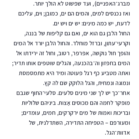
מברג־האפניים), ועד שפשוט לא הולך יותר.
ואז נכנסים למים, והמים הם ים, כמובן; וים, עליכם
לדעת, יש כמה מינים: יש ים ויש ים.
החול הלבן גם הוא ים, ואם גם קליפות של בננה,
וקרעי־עתון, וברזל מוחלד. והחול הלבן יורד אל המים
והופך חול נוקשה, אפרפר, רטוב, וחול זה ירידתו אל
המים בחפזון וה־בהכנעה, והגלים שוטפים אותו תדיר;
ואתה מטביע כף רגל פעוטה ומיד היא מתמסמסת
ונמוגה ונמחית, והגל הלוקק שׂם לה קץ.
אחר־כך יש לך שני מינים סלעים. סלעי־החוף שגבם
מופקר לחמה והם מכוסים אַצות. ביניהם שלוליות
ובריכות ואמות של מים ירקרקים, חמים, עומדים;
ומעורפם – הטפיחה התדירה, השתדלנית, של
אדוות־הגל.