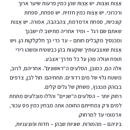
אַצות ואַצות. יש אַצות שהן כמין פרעות שיער ארוך
ורכרוכי. יש אַצות כמין חזזית. יש ספחת, ספחת
קונכיות, ספּחת אדמדמת, צהבהבה, אפורה. יש אַצות
שאתם שׂם רגל – ומיד אחריה מתישב לו ישבנך
ומכנסיך מקבלים חותם – עד כדי כך חלקלקות הן. ויש
אַצות שאצבעותיך שוקעות בהן כבשטיח ומשהו רירי
תופח ועולה מהן על כל מדרך־אצבע.
אלה הם, כמובן, הסלעים ה“ראשונים”. אחריהם, לרוב,
משטח גלוי של מים רדודים. תחתיהם: חול לבן, צדפים
בבוהק מנצנץ, משחק של גלים קלים.
רחוק יותר – הסלעים ה“שניים” והללו מובלעים מתחת
למים ורק צמחייתם החוּמה אתה מבחין כמין פס עכור,
אדמומי עד למרחוק.
ביניהם – מהמוּרות. שוּניות שבהן – חדות ופוצעניות,