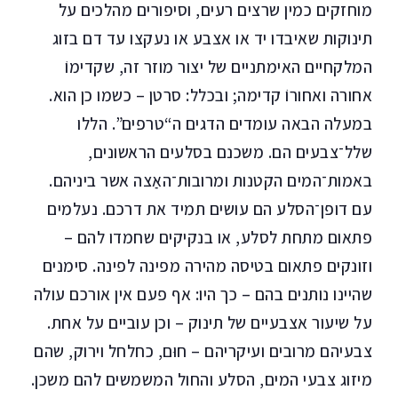
מוחזקים כמין שרצים רעים, וסיפורים מהלכים על
תינוקות שאיבדו יד או אצבע או נעקצו עד דם בזוג
המלקחיים האימתניים של יצור מוזר זה, שקדימוֹ
אחורה ואחורוֹ קדימה; ובכלל: סרטן – כשמו כן הוא.
במעלה הבאה עומדים הדגים ה“טרפים”. הללו
שלל־צבעים הם. משכנם בסלעים הראשונים,
באמות־המים הקטנות ומרובות־האַצה אשר ביניהם.
עם דופן־הסלע הם עושים תמיד את דרכם. נעלמים
פתאום מתחת לסלע, או בנקיקים שחמדו להם –
וזונקים פתאום בטיסה מהירה מפינה לפינה. סימנים
שהיינו נותנים בהם – כך היו: אף פעם אין אורכם עולה
על שיעור אצבעיים של תינוק – וכן עוביים על אחת.
צבעיהם מרובים ועיקריהם – חוּם, כחלחל וירוק, שהם
מיזוג צבעי המים, הסלע והחול המשמשים להם משכן.