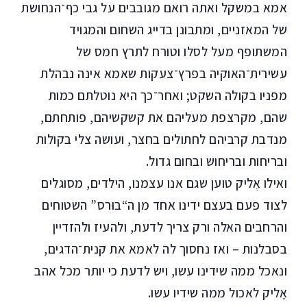
אמא במשקל ואתה רואם מגובבים על גבי כף־הנחושת
של המאזניים, ומתבונן בדייג השחום והמגויד
המשתופף מעל לסלו וטורח לתרץ חמס של
עשירית־האוקיה בפרץ־צעקות שאמא אינה נבהלת
מפניו בקולה השקט; ואחר־כך היא נוטלתם כמות
שהם, מקרצפת מעליהם את קשקשיהם, פותחתם,
מנדבת קרביהם לחתולים בחצר, ועושה צלי בקולות
ובריחות ובריחוש ובחום גדול.
ואילו אֶליק טוען שגם אנו עצמנו, הילדים, מסוגלים
לצוד פעם בעצם ידינו אחד מן ה“בוּרס” השטוחים
והרחבים האלה ורק צריך לדעת, ולהעיז ולהזדיין
בסבלנות – ואז נחסוך לה לאמא את קנית־הדגים,
ונאכל ממה שידינו עשו, ויש לדעת כי יותר מכל אהב
אֶליק לאכול ממה שידיו עשו.