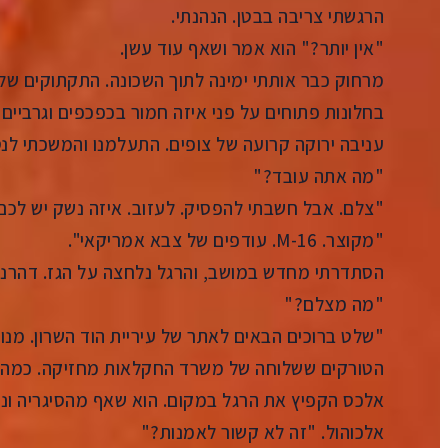
הרגשתי צריבה בבטן. הנהנתי.
"אין יותר?" הוא אמר ושאף עוד עשן.
מרחוק כבר אותתי ימינה לתוך השכונה. התקתוקים של
בחלונות פתוחים על פני איזה חמור בכפכפים וגרביי
עניבה ירוקה קרועה של צופים. התעלמנו והמשכתי לנס
"מה אתה עובד?"
"צלם. אבל חשבתי להפסיק. לעזוב. איזה נשק יש לכ
"מקוצר. 16-M. עודפים של צבא אמריקאי".
הסתדרתי מחדש במושב, והרגל נלחצה על הגז. דהרנו
"מה מצלם?"
"שלט ברוכים הבאים לאתר של עיריית הוד השרון. מנות 
הטורקים ששלוחה של משרד החקלאות מחזיקה. כמה דו
אלכס הקפיץ את הרגל במקום. הוא שאף מהסיגריה ונש
אלכוהול. "זה לא קשור לאמנות?"