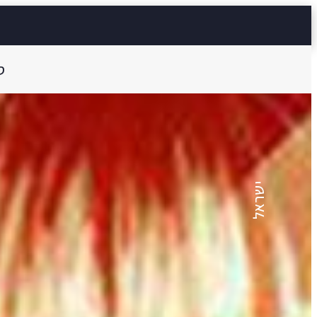
ס
יואב רוזן
קוֹפִּי ופֵּייסְט
ישראל
11 דק'