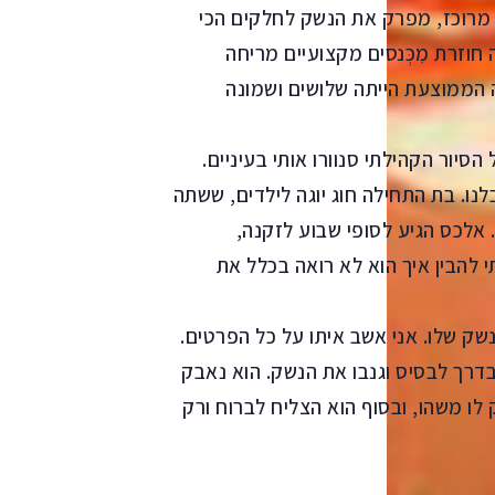
, מרוכז, מפרק את הנשק לחלקים הכי
וזרת מִכְּנסים מקצועיים מריחה
ה הממוצעת הייתה שלושים ושמונה
סיור הקהילתי סנוורו אותי בעיניים.
נו. בת התחילה חוג יוגה לילדים, ששתה
. אלכס הגיע לסופי שבוע לזקנה,
 להבין איך הוא לא רואה בכלל את
שק שלו. אני אשב איתו על כל הפרטים.
דרך לבסיס וגנבו את הנשק. הוא נאבק
לו משהו, ובסוף הוא הצליח לברוח ורק