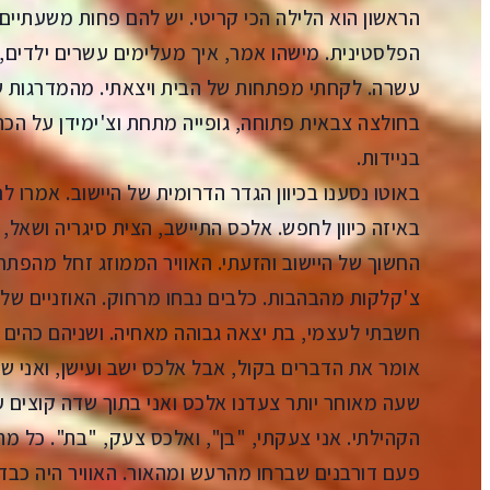
הראשון הוא הלילה הכי קריטי. יש להם פחות משעתיי
הפלסטינית. מישהו אמר, איך מעלימים עשרים ילדים, 
עשרה. לקחתי מפתחות של הבית ויצאתי. מהמדרגות ש
בחולצה צבאית פתוחה, גופייה מתחת וצ'ימידן על הכתף
בניידות.
באוטו נסענו בכיוון הגדר הדרומית של היישוב. אמרו לנ
באיזה כיוון לחפש. אלכס התיישב, הצית סיגריה ושאל,
החשוך של היישוב והזעתי. האוויר הממוזג זחל מהפתחים
צ'קלקות מהבהבות. כלבים נבחו מרחוק. האוזניים שלי
חשבתי לעצמי, בת יצאה גבוהה מאחיה. ושניהם כהים 
אומר את הדברים בקול, אבל אלכס ישב ועישן, ואני שת
שעה מאוחר יותר צעדנו אלכס ואני בתוך שדה קוצים ע
הקהילתי. אני צעקתי, "בן", ואלכס צעק, "בת". כל מה 
פעם דורבנים שברחו מהרעש ומהאור. האוויר היה כב