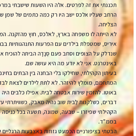
תכננתי את זה לפרטים. אלה היו השעות שישבתי במר
הרחב שעליו אלכס ישב היו רק כמה כתמים של שמן ש
הצליחה.
לא הייתה לו משפחה בארץ, לאלכס, חוץ מהזקנה. ה
איריס, שמטפלת בילדים עם הפרעות התנהגותיות בבתי ס
שנדלק על הצופים וסחב פעם סֶנָדָה הביתה להוכיח 
באינטרנט. אני לא יודע מה היא עושה שם.
בעיתון הקהילתי, שחילקו בלי הבחנה בין הבתים בחינ
המתחמם, מומלץ להיזהר. לא לתת לילדים לצאת לבד 
באוטו. להזמין שירות אבטחה לבית. אפילו כלבים היה 
דברים, כשלקנות לַבית שוב נהיה מאבק, כשוויתרתי ע
הקהילתי שפיזרו – שבעה, שמונה, תשעה בכל כניסה –
בממ"ד.
הבטתי בציפורניים הכמעט גזוזות באצבעות הרגליים ש