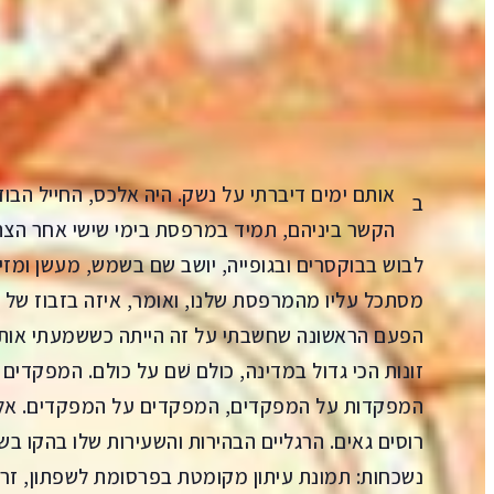
הקדמה
Aa
קראו ב:
עברית
SH
אותם ימים דיברתי על נשק. היה אלכס, החייל הבו
ב
לבוש בבוקסרים ובגופייה, יושב שם בשמש, מעשן ומזי
מסתכל עליו מהמרפסת שלנו, ואומר, איזה בזבוז של 
הפעם הראשונה שחשבתי על זה הייתה כששמעתי אותו
זונות הכי גדול במדינה, כולם שׁם על כולם. המפקדים
המפקדות על המפקדים, המפקדים על המפקדים. אלכס
רוסים גאים. הרגליים הבהירות והשעירות שלו בהקו ב
נשכחות: תמונת עיתון מקומטת בפרסומת לשפתון, זרו