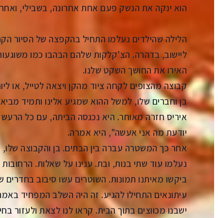
הוא ינקה את הנשק פעם אחת אחרונה, בשבילי, ואחר כ
הלילה שהילדים נעלמו התחיל בהקפצה של הסיור הקהיל
ליישוב, בדהרה. הצ'קלקות שלהם הבהבו כמו משוגעות.
האירו את החושך השקט שלנו.
קבוצה מהצופים לקחה ציוד מהקן ויצאה לטייל, או ליו
בן וחברים שלו, למשל ההוא שמגיע אלינו ותמיד מביא
איריס חזרה מאוחר. היא נכנסה הביתה, עם כל הרעש 
יודעת מה אני אעשה", היא אמרה.
אחר כך המשטרה עברה בין הבתים. בן והקבוצה שלו, הם
נעלמו עוד שתי בנות, ובת. ענינו על שאלות. הרחובות
ביקשו מאיתנו תמונות. השוטרים עשו סיבוב בחדרים של
עיתונאים התחילו להגיע. זה היה השלב המפחיד באמת.
ישבנו מכוּוצים בתוך הבית. קראו לנו לצאת ולעזור בח