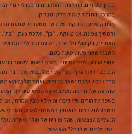
בגרון ובעיניים. החולצה והתחתונים נדבקו לי לגוף. ה
במרכז. החזה שלו היה חלק ומבריק.
מרחוק שמענו חריקות של קשר משטרתי. שמענו גם מ
והמשיך צפונה. אני צעקתי, "בן", ואלכס צעק, "בת".
האחרים, רק אולי גילי אחד, זה עם הברזלים הגדולים ע
חשבתי שאני פשוט טועה בשם.
אחרי ארבע, לפני הזריחה, חזרנו לאוטו. לשוטר הודעת
הם. כבר הייתי עייף והעדפתי לא למצוא שום דבר. נסענ
הרדיו כבוי. אלכס נשאר בגופייה, ואת החולצה הוא קש
שהזיעה שלי חריפה משלו. אלכס הוציא סיגריות והציע ל
בשפה שההורים שלי דיברו והוא לא מבין אמרתי, אני לא
והשתעלתי. רציתי להשתין והמשכתי לנסוע. חשבתי שעו
הנעליים הצבאיות, שהדיפו ריח של סולר ומשחת נעליי
"שתי ילדים יש לכם?" הוא שאל.