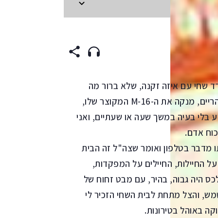
ENGLI
דד שחי עם איזה זקנה, שלא ברור מה
הקשר ביניהם, תמיד במרפסת בימי שישי אחר הצהריים, מנקה את ה-16-M המקוצר שלו,
ע בלי בעיה במשך שעה או שעתיים, ואני
כוח אדם.
 מדבר בטלפון ואומר שצה"ל זה הבית
 על החיילות, החיילים על המפקדות,
 היה גבוה, בהיר, עם מבט זחוח של
שמש, והצל מתחת לבית השחי הזכיר לי
קה באוהל בטירונות.