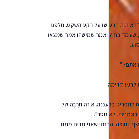
 האיתות הרעישו על רקע השקט. חלפנו
ם, שעמד בחוץ ואמר שמישהו אמר שמצאו
וע.
ם אתם?"
 לרגע קדימה.
לתפריט ברעננה. איזה חִרְבֶּה של
גמניות. לא חסר".
ף החוצה. הבנתי שאני מריח ממנו