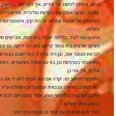
החם, וניסיתי לחשוב על איריס. איך הוא יושב בפישוק
קטנים, מנקה אותם עם מברשת ופלנלית. איריס הייתה ח
מִבְּשמים של יועצות אחרות. זה היה קיץ, והטמפרטור
מעלות.
התגעגעתי לעיר. בלילות ישבתי במרפסת, והג'יפים של ה
העיקר שרצינו בית צמוד קרקע בסביבה ירוקה. גם קיבל
לנו את העובר ושב, ובן היה צריך צ'קים לשבט בצופים
וכשישבתי במרפסת ובן בא עם שאלה בשיעורים, ניסיתי
אלכס, איך אני כן.
התחלתי לחשוב מה יקרה אם הוא יסכים לתת לי את הנ
הוא ידווח במשטרה הצבאית שמחבלים השתלטו עליו ב
איתם, הם גם רצו לחטוף אותו, אחד מהם ניסה להזריק 
הנשק נשאר אצלם.
תגיד להם שגם פצעת אחד מהם, תכננתי לומר.