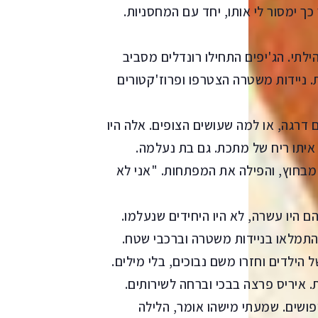
ך ימסור לי אותו, יחד עם המחסניות.
תי. הג'יפים התחילו רונדלים מסביב
 ניידות משטרה הצטרפו ופרוז'קטורים
ם דרגה, או למה שעושים הצופים. אלה היו
 איתו ריח של מתכת. גם בת נעלמה.
מבחוץ, והפילה את המפתחות. "אני לא
 היו עשרה, לא היו היחידים שנעלמו.
 התמלאו בניידות משטרה וברכבי שטח.
 הילדים וחזרו משם נבוכים, בלי מילים.
 איריס פרצה בבכי וברחה לשירותים.
יפושים. שמעתי מישהו אומר, הלילה