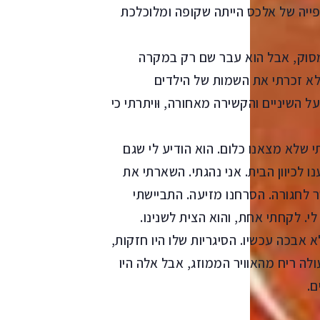
גופייה של אלכס הייתה שקופה ומלוכלכת
סוק, אבל הוא עבר שם רק במקרה
 לא זכרתי את השמות של הילדים
ל השיניים והקשירה מאחורה, וּויתרתי כי
י שלא מצאנו כלום. הוא הודיע לי שגם
ו לכיוון הבית. אני נהגתי. השארתי את
ר לחגורה. הסרחנו מזיעה. התביישתי
י. לקחתי אחת, והוא הצית לשנינו.
 אבכה עכשיו. הסיגריות שלו היו חזקות,
לה ריח מהאוויר הממוזג, אבל אלה היו
ם.