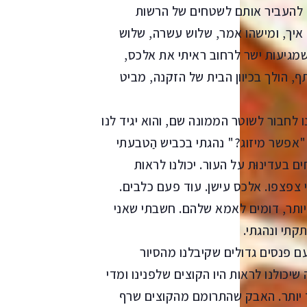
ם להעביר אותם לשטחים של הרשות
איך, ומישהו אמר, שלוש עשרה, שלוש
מגיעות ישר לרחוב ראיתי את אלכס,
, הולך בכיוון הבית של הזקנה, מביט
ו לחבור לשוטר הממונה שם, והוא יגיד לנו
 "אפשר מיזוג?" נהגתי בכביש הַטבעתי
 בעדינוּת על העור. יכולנו לראות
 צפצפו. אלכס עישן. עוד פעם כלבים.
יותר, דומים לאמא שלהם. חשבתי שאני
קתי ונהגתי.
ם פנסים גדולים שקיבלנו מהסיור
שיכולנו לראות היו הקוצים שלפנינו ומדי
ד יותר. האבק שהתרומם מהקוצים שרף