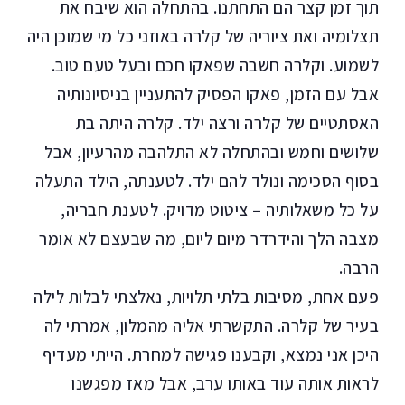
תוך זמן קצר הם התחתנו. בהתחלה הוא שיבח את
תצלומיה ואת ציוריה של קלרה באוזני כל מי שמוכן היה
לשמוע. וקלרה חשבה שפאקו חכם ובעל טעם טוב.
אבל עם הזמן, פאקו הפסיק להתעניין בניסיונותיה
האסתטיים של קלרה ורצה ילד. קלרה היתה בת
שלושים וחמש ובהתחלה לא התלהבה מהרעיון, אבל
בסוף הסכימה ונולד להם ילד. לטענתה, הילד התעלה
על כל משאלותיה – ציטוט מדויק. לטענת חבריה,
מצבה הלך והידרדר מיום ליום, מה שבעצם לא אומר
הרבה.
פעם אחת, מסיבות בלתי תלויות, נאלצתי לבלות לילה
בעיר של קלרה. התקשרתי אליה מהמלון, אמרתי לה
היכן אני נמצא, וקבענו פגישה למחרת. הייתי מעדיף
לראות אותה עוד באותו ערב, אבל מאז מפגשנו