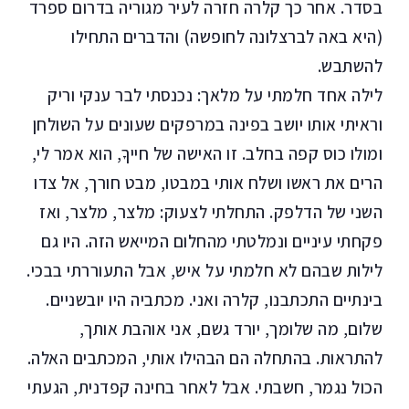
בסדר. אחר כך קלרה חזרה לעיר מגוריה בדרום ספרד
(היא באה לברצלונה לחופשה) והדברים התחילו
להשתבש.
לילה אחד חלמתי על מלאך: נכנסתי לבר ענקי וריק
וראיתי אותו יושב בפינה במרפקים שעונים על השולחן
ומולו כוס קפה בחלב. זו האישה של חייךָ, הוא אמר לי,
הרים את ראשו ושלח אותי במבטו, מבט חורך, אל צדו
השני של הדלפק. התחלתי לצעוק: מלצר, מלצר, ואז
פקחתי עיניים ונמלטתי מהחלום המייאש הזה. היו גם
לילות שבהם לא חלמתי על איש, אבל התעוררתי בבכי.
בינתיים התכתבנו, קלרה ואני. מכתביה היו יובשניים.
שלום, מה שלומך, יורד גשם, אני אוהבת אותך,
להתראות. בהתחלה הם הבהילו אותי, המכתבים האלה.
הכול נגמר, חשבתי. אבל לאחר בחינה קפדנית, הגעתי