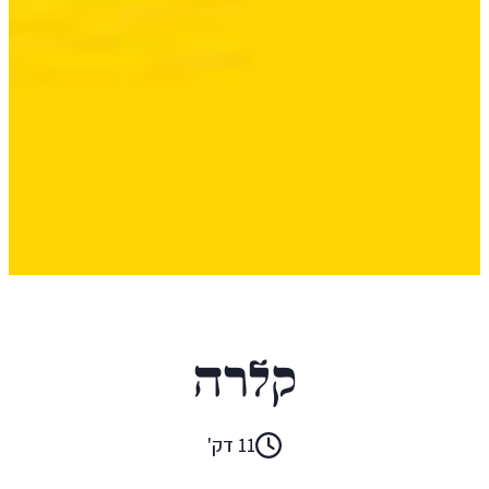
רוברטו בולניו
קלרה
11 דק'