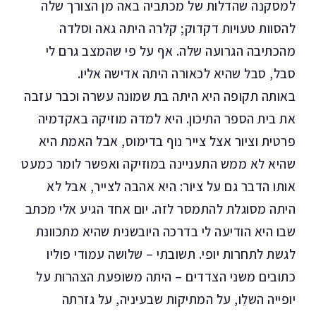
למסקנה שהדלות של מכתביה באה מן הצורך שלה
להסוות טעויות דקדוק; קלרה היתה גאה וסלדה
מהכתיבה הגרועה שלה. אף על פי שהמצב גרם לי
סבל, סבל שהיא לכאורה היתה אדישה אליו.
באותה תקופה היא היתה בת שמונה עשרה וכבר עזבה
את בית הספר התיכון. היא למדה מוזיקה באקדמיה
פרטית וציור אצל צייר נוף בדימוס, אבל האמת היא
שהיא לא ממש התעניינה במוזיקה ואפשר לומר כמעט
אותו הדבר גם על ציור: היא אהבה לצייר, אבל לא
היתה מסוגלת להתמסר לזה. יום אחד הגיע אלי מכתב
שבו היא הודיעה לי בדרכה היובשנית שהיא מתכוונת
לגשת לתחרות יופי. תשובתי – שלושה עמודי פוליו
כתובים משני הצדדים – היתה משופעת הצהרות על
יופייה השלֵו, על המתיקות שבעיניה, על גזרתה