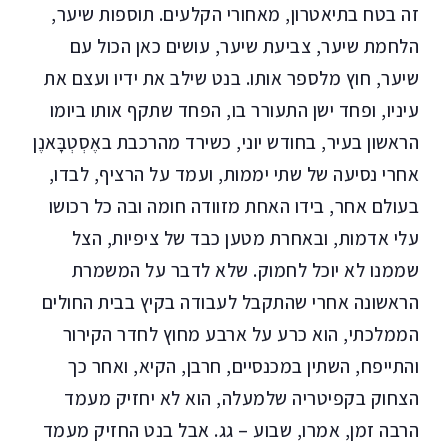
זה בטח בתיאטרון, מאחורי הקלעים. תוספות שיער,
הלחמת שיער, צביעת שיער, עושים כאן הכול עם
שיער, חוץ מלספר אותו. בנט שילב את ידיו ועצם את
עיניו, ופחד ישן התעורר בו, הפחד שתקף אותו ביומו
הראשון בעיר, בחודש יוני, כשירד מהרכבת באֶסְטְבָּאנֶן
אחרי נסיעה של שתי יממות, ועמד על הרציף, לבדו,
בעולם אחר, בידו האחת מזוודה חומה ובה כל רכושו
עלי אדמות, ובאחרת מטען כבד של ציפיות, הצל
שממנו לא יוכל לחמוק. שלא לדבר על המשמרת
הראשונה אחרי שהתקבל לעבודה בקיץ בבית החולים
הממלכתי, הוא כרע על ארבע מחוץ לחדר הקירור
והתייפח, השתין במכנסיים, חרבן, הקיא, ואחר כך
הצחוק בקפיטריה שלמעלה, הוא לא יחזיק מעמד
הרבה זמן, אמרו, שבוע – גג. אבל בנט החזיק מעמד