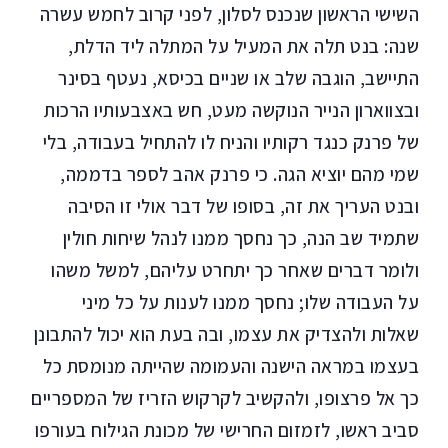
השישי הראשון שנכנס לסלון, לפני קרוב לחמש עשרה
שנה: בנט תלה את המעיל על המתלה ליד הדלת,
התיישב, הוגבה שלב או שניים בכיסא, נעטף בסינר
ובצווארון הנייר הנוקשה מעט, חש באצבעותיו הרכות
של פרנק כנגד רקותיו והניח לו להתחיל בעבודה, בלי
שמי מהם יוציא הגה. כי פרנק אהב לספר בדממה,
ובנט העריך את זה, בסופו של דבר אולי זו הסיבה
שתמיד שב הנה, כך נחסך ממנו לנהל שיחות חולין
ולומר דברים שאחר כך יתחרט עליהם, למשל משהו
על העבודה שלו; נחסך ממנו לענות על כל מיני
שאלות ולהצדיק את עצמו, ובה בעת הוא יכול להתבונן
בעצמו במראה הישנה והעמומה שהייתה מנומסת כל
כך אל פרצופו, ולהקשיב לקרקוש הזריז של המספריים
סביב ראשו, לזמזום החרישי של מכונת הגילוח בעורפו