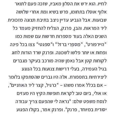
לחייו. הוא ירש את הסלון מאביו, שזכה פעם לתואר
אלוף אוסלו בתחומו, פרש בשיא ומת אחרי שלושה
שבועות. אבל הגביע עדיין ניצב בתיבת תצוגה מזכוכית
ליד המראות. והבן, פרנק, הצליח להחזיק מעמד כל
השנים האלה בעוד מספרות חדשות עם שמות כמו
"היירפּוֹרט", "מִספְּרֵי ברזל" ו"ספגטי" צצו בכל פינה
ופחות או יותר פלשו לשכונה. ופרנק שרד הודות לחוג
לקוחות קטן אבל נאמן שהיה מורכב בעיקר מגברים
בגיל העמידה, בעלי דרישות צנועות בכל הנוגע
ליצירתיות בתספורת. אלה היו גברים שהסתפקו בלומר
– אם בכלל אמרו משהו – "כרגיל, קצר ליד האוזניים",
או אולי, ביום טוב לקראת חופשת הקיץ היו מעזים
לנסח משפט שלם: "נראה לי שהפעם צריך עבודה
יסודית במיוחד, פרנק". ופרנק אמר, בקולו הפגוע