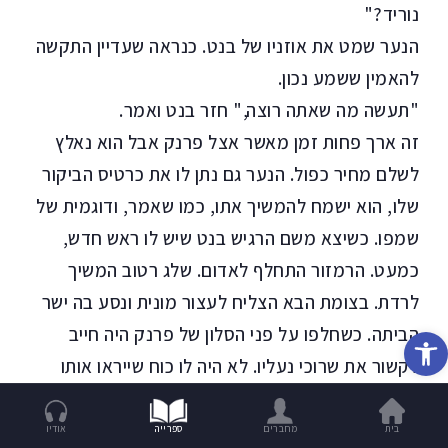
נוריד?"
הנער שמט את אוזניו של בנט. כנראה שעדיין התקשה
להאמין ששמע נכון.
"תעשה מה שאתה רוצה," חזר בנט ואמר.
זה ארך פחות זמן מאשר אצל פרנק אבל הוא נאלץ
לשלם מחיר כפול. הנער גם נתן לו את כרטיס הביקור
שלו, הוא ישמח להמשיך אתו, כמו שאמר, ודוגמית של
שמפו. כשיצא משם הרגיש בנט שיש לו ראש חדש,
כמעט. הרמזור התחלף לאדום. שלג רטוב המשיך
לרדת. בצומת הבא הצליח לעצור מונית ונסע בה ישר
הביתה. כשחלפו על פני הסלון של פרנק היה חייב
פתח סרגל נגישות
לקשור את שרוכי נעליו. לא היה לו כוח שייראו אותו
עכשיו. למרבה המזל הנהג לא אמר דבר, רק הביט בו
במראה מדי פעם. בנט שילם ומיהר להיכנס
בית
מחברים
ספרייה
אודיו