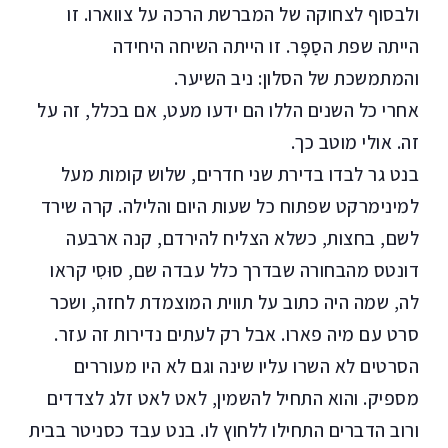
ולבסוף לצחוקה של המברשת הרכה על צווארו. זו
הייתה שפת הסַפָּר. זו הייתה השיחה היחידה
והמתמשכת של הסלון: ניב השיער.
אחרי כל השנים הללו הם ידעו מעט, אם בכלל, זה על
זה. אולי מוטב כך.
בנט גר לבדו בדירת שני חדרים, שלוש קומות מעל
למינימרקט שפתוח כל שעות היום והלילה. קרה שירד
לשם, בחצות, כשלא הצליח להירדם, קנה ארבעה
דונטס מהבחורה שבדרך כלל עבדה שם, סוּסִי קראו
לה, שמה היה כתוב על תווית המוצמדת לחזה, ושכר
סרט עם מיה פארו. אבל רק לעתים נדירות זה עזר.
הסרטים לא השרו עליו שינה וגם לא היו מעוררים
מספיק. והוא התחיל להשמין, לאט לאט זלג לצדדים
ורוב הדברים התחילו ללחוץ לו. בנט עבד כסניטר בבית