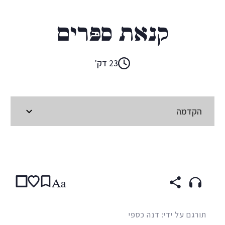
לארס סוֹבּי כְּריסטֶנסֶן
קנאת סַפָּרים
23 דק'
הקדמה
קראו ב:
עברית
ENGLISH
(original)
ENGLISH
Aa
תורגם על ידי: דנה כספי