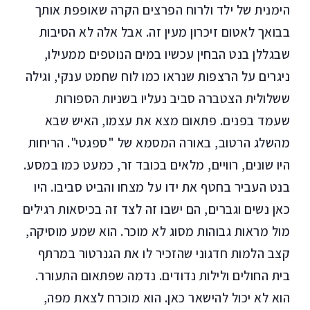
הימנית של ילד ולרוח הפרצים הקרה שאופפת אותך
בבואך לאטום זיכרון מעין זה. אבל אלה לא הסיבות
שבגללן בנט הבחין עכשיו במים הנוטפים ממעילו,
ניגרים על הרצפות שנראו כמו לוח שחמט ענקי, וגילה
ששלולית הצטברה סביב נעליו בשניות הספורות
שעמד בפנים. פתאום מצא את עצמו, האיש שבא
מהשלג הרטוב, באורה המסמא של "ספגטי". הריחות
היו שונים, רוויים, מלאים בכובד זר, כמעט כמו במסע.
בנט העביר בחטף את ידו על מצחו והביט סביבו. היו
כאן נשים וגברים, הם ישבו זה לצד זה בכיסאות רגילים
מול מראות גבוהות מסוג לא מוכר. הוא שמע מוסיקה,
קצב הלמות חדגוני שהזכיר לו את הגנרטור במרתף
בית החולים ולילות נדודים. נדמה שפתאום התעורר.
הוא לא יכול להישאר כאן. הוא מוכרח לצאת מפה,