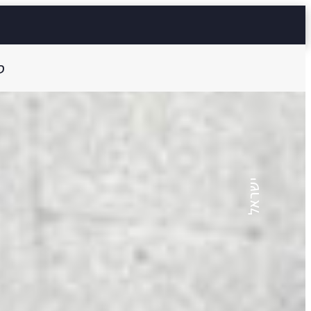
ס
רונית ידעיה
קרם ברולה
ישראל
11 דק'
Aa
קראו ב: