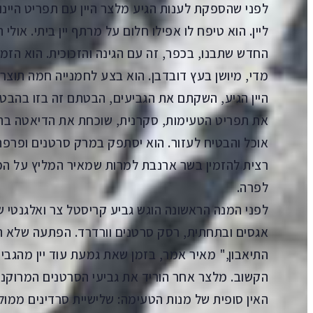
לפני שהספקת לענות הגיע מלצר היין עם תפריט היינות
ליין. הוא טיפח לו אפילו חלום על מרתף יין ביתי. אולי
החדש שתבנו, בכפר, זה עם הגינה והזכוכית. הוא הזמי
מדי, מיושן בעץ דובדבן. הוא בצע לחמנייה חמה תוצר
היין הגיע, השקתם את הגביעים, הבטתם זה בזו בהבט
את תפריט הטעימות, סקרנית, שוכחת את הדיאטה בהז
אוכל והבטיח לעזור. הוא יסתפק במרק סרטנים ופרפה
רצית להזמין בשר ארנבת למרות שמאיר המליץ על המ
לפרה.
לפני המנה הראשונה הוגש גביע קריסטל צר ואלגנטי 
אגסים ובתחתית, רסק סרטנים וורדרד. הפתעה שלא ה
התיאבון," מאיר אמר, בזמן שאת גמעת עוד יין מהגביע
הקשוב. מלצר אחר הוריד את גביעי הסרטנים המרוקני
האין סופית של מנות הטעימה: שלישיית סרדינים ממו