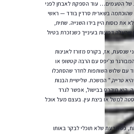
ת של הטעמים… עוד הספקת לאבחן לפני
 שהוכתמה בשארית סרדין בודד — ראשי
א את כוסות היין בידו השנייה. שתית,
 שהעלה דמעות בעינייך כשנזכרת בטיול
ני שנסעת, אז, בקורס מזורז לאנינות
מבורגר וצ'יפס עם הרבה קטשופ או
יחד עם שלוש השותפות לחדר שהסתכלו
א טרייה," המשכת. שלישיית הבנות
, היא תיהרס בבישול, אפשר לגרד
טה למשל או ביצת עין. בעצם מעל אוכל
את, כשהודעת שלא תוכלי לבקר באותו