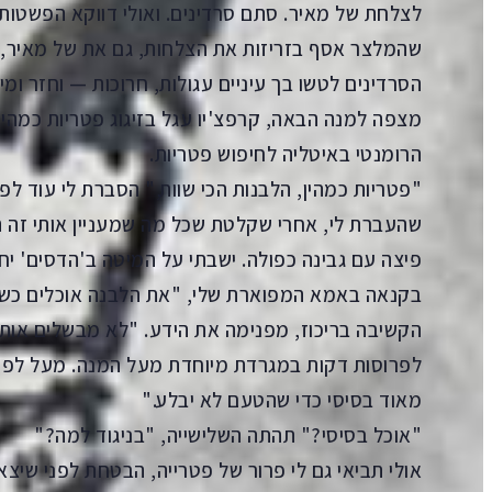
לצלחת של מאיר. סתם סרדינים. ואולי דווקא הפשטו
שהמלצר אסף בזריזות את הצלחות, גם את של מאיר,
הסרדינים לטשו בך עיניים עגולות, חרוכות — וחזר ומיל
מצפה למנה הבאה, קרפצ'יו עגל בזיגוג פטריות כמהין
הרומנטי באיטליה לחיפוש פטריות.
"פטריות כמהין, הלבנות הכי שוות," הסברת לי עוד לפ
שהעברת לי, אחרי שקלטת שכל מה שמעניין אותי זה ה
פיצה עם גבינה כפולה. ישבתי על המיטה ב'הדסים' 
בקנאה באמא המפוארת שלי, "את הלבנה אוכלים כשהי
הקשיבה בריכוז, מפנימה את הידע. "לא מבשלים אותה
לפרוסות דקות במגרדת מיוחדת מעל המנה. מעל לפס
מאוד בסיסי כדי שהטעם לא יבלע."
"אוכל בסיסי?" תהתה השלישייה, "בניגוד למה?"
אולי תביאי גם לי פרור של פטרייה, הבטחת לפני שיצ