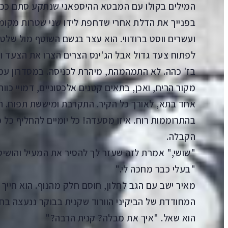
המילים בקולו עם המבטא ההיספאני שנתקע סתם ככה
בפנייך את הדלת אחרי שדחפת לידו שני שטרות מקומ
ועשרים ווסט ברודווי. הוא עצר בגשם השוטף מול ש
לפתוח צעד גדול אבל הג'ינס הצרים הצרו את הצעד ו
בז' כהה. לא התמהמהת, מיהרת לכניסה. במסדרון עמ
מקור הריח, ואכן, בתאים קטנים אלכסוניים, דמויי כוור
אחד בתא, לאורך כל הקיר. התקרבת ומיששת תפוח. הו
בהתרוממות רוח. איזו מסעדה! כל יומיים להחליף כל 
הקבלה.
"שושי," אמרת לזה שעזר לך להסיר את המעיל והושיט
"בעלי כבר מחכה לי."
מאיר ישב עם הגב לחלון, חוסם חלק מהנוף. הוא חיי
המחודדת של הביקיני הוורוד שקנית בבוקר ננעצה בח
הוא שאל. "איך את מבלה? קנית הרבה?"