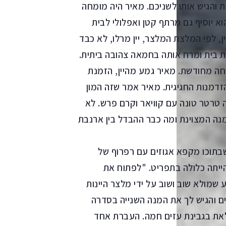
 והגיש אותו לשניכם. מאיר היה מומחה
 הוא יוסיף גם מרתף קטן ואפלולי לבית
ן, לפי המלצת המלצר, יין מרלו, לא כבד
ת בית ומרח אותה בחמאה צהובה ביתית.
חה מחודשת. מאיר גמע מהיין, הזמנת
דמנות החגיגית. מאיר אמר שזה המון
 טרטר טונה עם קוויאר וקרם פרש. לא
נה המצוינת ומה כבר ההבדל בין ארנבת
שבתוכו מקפא אגוזים עם רפרוף של
ייתה כלולה בתפריט. "לפתוח את
 שמולא שוב ושוב על ידי מלצר היינות
ם והגיש לך את המנה השנייה בסדרה
לאת בגבינת עזים חמה. העברת אחד