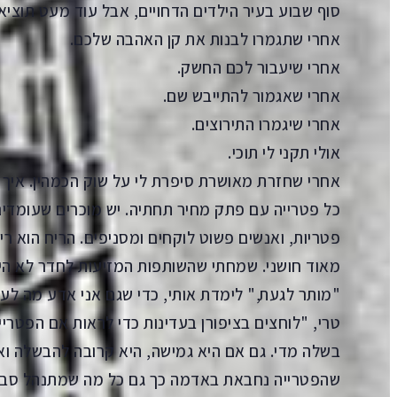
סוף שבוע בעיר הילדים הדחויים, אבל עוד מעט תוציא
אחרי שתגמרו לבנות את קן האהבה שלכם.
אחרי שיעבור לכם החשק.
אחרי שאגמור להתייבש שם.
אחרי שיגמרו התירוצים.
אולי תקני לי תוכי.
אחרי שחזרת מאושרת סיפרת לי על שוק הכמהין. איך 
כל פטרייה עם פתק מחיר תחתיה. יש מוכרים שעומדי
פטריות, ואנשים פשוט לוקחים ומסניפים. הריח הוא רי
מאוד חושני. שמחתי שהשותפות המזיעות לחדר לא היו
"מותר לגעת," לימדת אותי, כדי שגם אני אדע מה לעש
טרי, "לוחצים בציפורן בעדינות כדי לראות אם הפטריי
בשלה מדי. גם אם היא גמישה, היא קרובה להבשלה ו
שהפטרייה נחבאת באדמה כך גם כל מה שמתנהל סביב