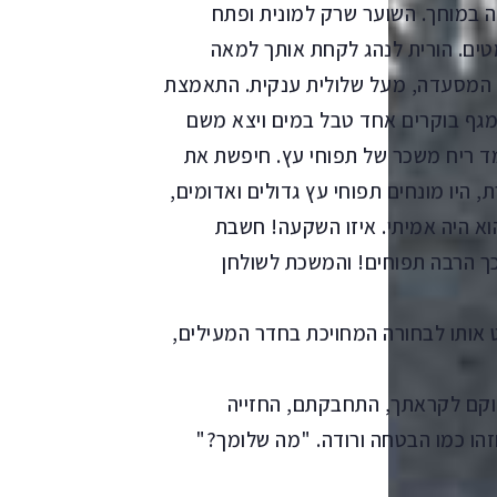
 במוחך. השוער שרק למונית ופתח
טים. הורית לנהג לקחת אותך למאה
לט המסעדה, מעל שלולית ענקית. התאמצת
מגף בוקרים אחד טבל במים ויצא משם
ד ריח משכר של תפוחי עץ. חיפשת את
ת, היו מונחים תפוחי עץ גדולים ואדומים,
א היה אמיתי. איזו השקעה! חשבת
כך הרבה תפוחים! והמשכת לשולחן
 אותו לבחורה המחויכת בחדר המעילים,
ך וקם לקראתך, התחבקתם, החזייה
זהו כמו הבטחה ורודה. "מה שלומך?"