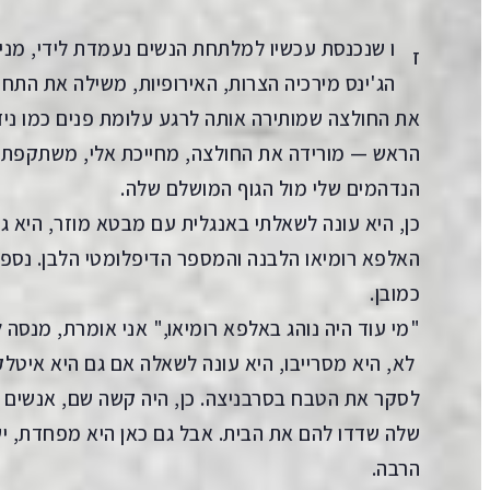
ו שנכנסת עכשיו למלתחת הנשים נעמדת לידי, מנ
ז
הג'ינס מירכיה הצרות, האירופיות, משילה את התח
את החולצה שמותירה אותה לרגע עלומת פנים כמו ניד
הראש — מורידה את החולצה, מחייכת אלי, משתקפת
הנדהמים שלי מול הגוף המושלם שלה.
כן, היא עונה לשאלתי באנגלית עם מבטא מוזר, היא ג
האלפא רומיאו הלבנה והמספר הדיפלומטי הלבן. נספ
כמובן.
"מי עוד היה נוהג באלפא רומיאו," אני אומרת, מנסה
לא, היא מסרייבו, היא עונה לשאלה אם גם היא איטלקי
לסקר את הטבח בסרבניצה. כן, היה קשה שם, אנשים ש
שלה שדדו להם את הבית. אבל גם כאן היא מפחדת, י
הרבה.