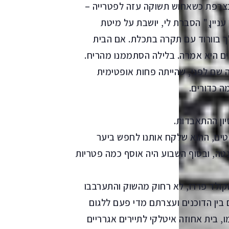
צרפת כשאחוש תשוקה עזה לפטרייה –
 עניין," הסברת לי, יושבת על מיטת
ך בוורוד עם תקרה בתכלת. אם הבית
ים היא אמרה. בלילה הסתממנו מהריח.
 שם לפני, שהייתה פחות אופטימית
 כדורים.
ון ההתאבדות.
טים, ההוא שלקח אותנו לחפש ביער
טה, ובסוף השבוע היה אוסף כמה פטריות
קולד פררו, לא רחוק מהשוק והתערבבו
בין הדוכנים ועצרתם מדי פעם ללגום
, בית אחוזה איטלקי לתיירים אגרריים