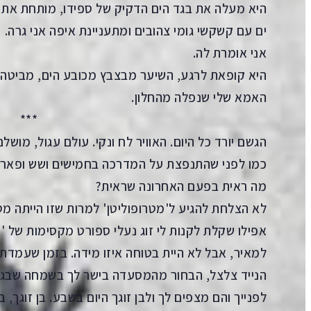
היא מעלה את בגד הים הדקיק של ספידו, מותחת את 
ים עם קשקשי גומי צהובים ומתעניינת איפה אני גרה.
אני אומרת לה.
היא קופאת לרגע, השיער מבצבץ מכובע הים, מביטה 
האמא שלי שנפלה מהחלון.
***
הגשם יורד כל היום. האוויר לח ונקי. עולם עגול, מוש
כמו לפני שהתנפצת על המדרכה בחמישים ושש ופארק 
מה ראית בפעם האחרונה שראית?
לא הצלחת להגיע ל'מטרופוליטן' למרות שזו הייתה מט
אפילו שקלת לקנות לי זוג נעלי ספורט מקסימות של 
למאיר, אבל לא היית בטוחה איזו מידה. בזמן שעמדת 
הנייד צלצל, הבחור מהמסעדה בישר לך בשמחה שבגלל
לפנייך והם מצפים לך ולבן זוגך היום בשבע. בן זוגך, 