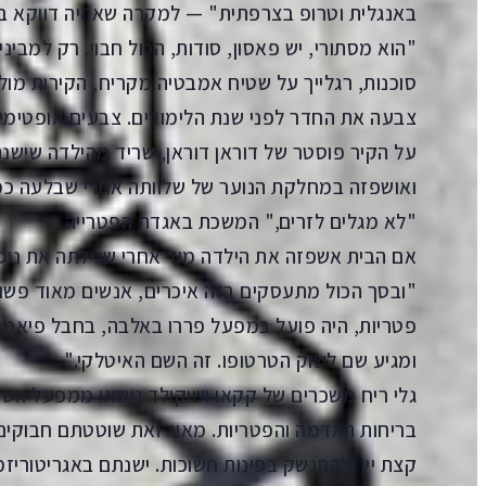
באנגלית וטרופ בצרפתית" — למקרה שאהיה דווקא ב
"הוא מסתורי, יש פאסון, סודות, הכול חבוי. רק למביני
סוכנות, רגלייך על שטיח אמבטיה מקריח, הקירות מול
צבעה את החדר לפני שנת הלימודים. צבעים אופטימי
על הקיר פוסטר של דוראן דוראן, שריד מהילדה שישנה
ואושפזה במחלקת הנוער של שלוותה אחרי שבלעה כמה
"לא מגלים לזרים," המשכת באגדת הפטרייה.
אם הבית אשפזה את הילדה מיד אחרי שגילתה את ניסי
"ובסך הכול מתעסקים בזה איכרים, אנשים מאוד פשו
פטריות, היה פועל במפעל פררו באלבה, בחבל פיאמנ
ומגיע שם לשוק הטרטופו. זה השם האיטלקי."
גלי ריח משכרים של קקאו ושוקולד נישאו ממפעל השו
בריחות האדמה והפטריות. מאיר ואת שוטטתם חבוקים 
קצת יין ולהתנשק בפינות חשוכות. ישנתם באגריטוריזמו