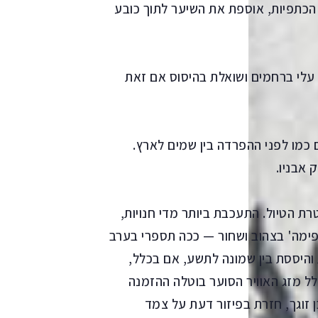
הכתפיות, אוספת את השיער לתוך כובע
עלי ברחמים ושואלת בהיסוס אם זאת
לם כמו לפני ההפרדה בין שמים לארץ.
אבניו.
רת הטיול. התעכבת ביותר מדי חנויות,
'פימה' בצהוב ושחור — ככה תספרי בערב
והיססת בין שמונה לתשע, אם בכלל,
 מזג האוויר הסוער בוטלה ההזמנה
בן זוגך, חזרת בפיזור דעת על צמד