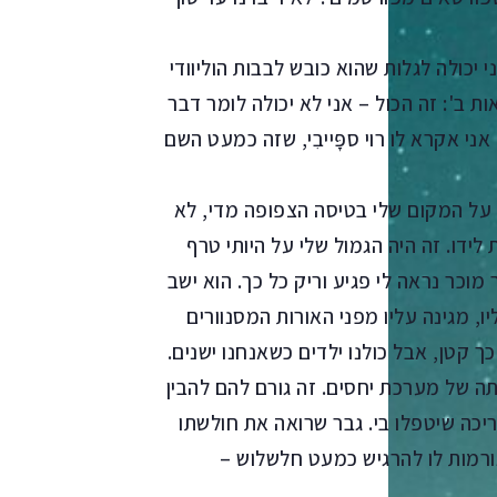
יכולה לגלות שהוא כובש לבבות הוליוודי
ת ב': זה הכול – אני לא יכולה לומר דבר
אני אקרא לו רוי ספָּייבִי, שזה כמעט השם
ר על המקום שלי בטיסה הצפופה מדי, לא
לידו. זה היה הגמול שלי על היותי טרף
מוכר נראה לי פגיע וריק כל כך. הוא ישב
ו, מגינה עליו מפני האורות המסנוורים
כך קטן, אבל כולנו ילדים כשאנחנו ישנים.
תה של מערכת יחסים. זה גורם להם להבין
ריכה שיטפלו בי. גבר שרואה את חולשתו
ורמות לו להרגיש כמעט חלשלוש –