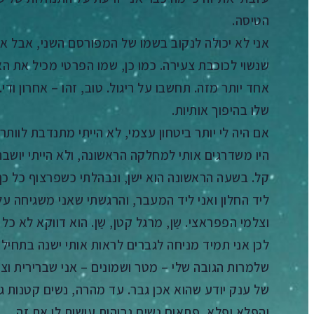
הטיסה.
אני לא יכולה לנקוב בשמו של המפורסם השני, אבל אני 
שנשוי לכוכבת צעירה. כמו כן, שמו הפרטי מכיל את האו
אחד יותר מזה. תחשבו על ריגול. טוב, זהו – אחרון ודי. 
שלו בהיפוך אותיות.
אם היה לי יותר ביטחון עצמי, לא הייתי מתנדבת לוות
היו משדרגים אותי למחלקה הראשונה, ולא הייתי יושבת 
קל. בשעה הראשונה הוא ישן, ונבהלתי כשפרצוף כל כך 
ליד החלון ואני ליד המעבר, והרגשתי שאני משגיחה עלי
וצלמי הפפראצי. שַן, מרגל קטן, שַן. הוא דווקא לא כל 
לכן אני תמיד מניחה לגברים לראות אותי ישנה בתחיל
שלמרות הגובה שלי – מטר ושמונים – אני שברירית וצ
של ענק יודע שהוא אכן גבר. עד מהרה, נשים קטנות ג
והפלא ופלא, פתאום נשים גבוהות עושות לו את זה.