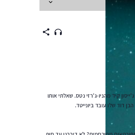
ENGLI
יסון קיד מהניו-ג'רזי נטס. שאלתי אותו
ן דוד שלו עובד ביונייטד.
ספורטאים מפורסמים? לא דיברנו עד סוף