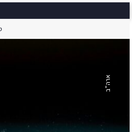
ס
מירנדה ג׳ולי
רוי ספייבי
ארה"ב
11 דק'