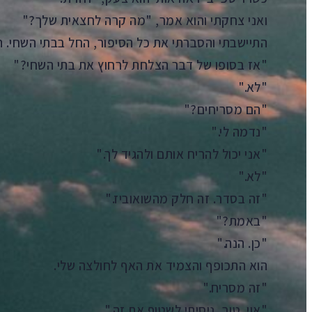
ואני צחקתי והוא אמר, "מה קרה לחצאית שלך?"
התיישבתי והסברתי את כל הסיפור, החל בבתי השחי. 
"אז בסופו של דבר הצלחת לרחוץ את בתי השחי?"
"לא."
"הם מסריחים?"
"נדמה לי."
"אני יכול להריח אותם ולהגיד לך."
"לא."
"זה בסדר. זה חלק מהשואוביז."
"באמת?"
"כן. הנה."
הוא התכופף והצמיד את האף לחולצה שלי.
"זה מסריח."
"אוי. טוב, ניסיתי לשטוף את זה."