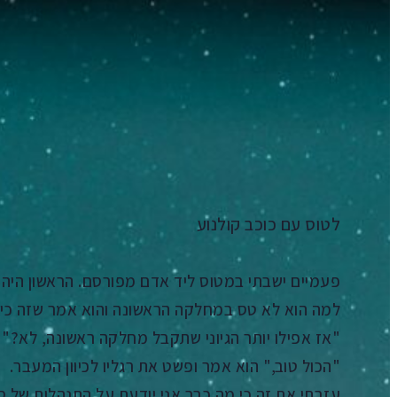
הקדמה
Aa
קראו ב:
עברית
SH
תורגם על ידי: קטיה בנוביץ'
לטוס עם כוכב קולנוע
פעמיים ישבתי במטוס ליד אדם מפורסם. הראשון היה ג'י
למה הוא לא טס במחלקה הראשונה והוא אמר שזה כי הב
"אז אפילו יותר הגיוני שתקבל מחלקה ראשונה, לא?"
"הכול טוב," הוא אמר ופשט את רגליו לכיוון המעבר.
עזבתי את זה כי מה כבר אני יודעת על התנהלות של 