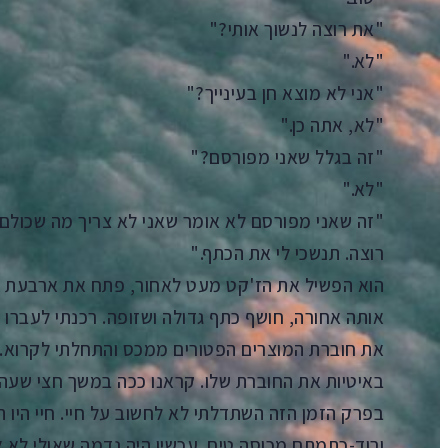
"את רוצה לנשוך אותי?"
"לא."
"אני לא מוצא חן בעינייך?"
"לא, אתה כן."
"זה בגלל שאני מפורסם?"
"לא."
"זה שאני מפורסם לא אומר שאני לא צריך מה שכולם 
רוצה. תנשכי לי את הכתף."
הוא הפשיל את הז'קט מעט לאחור, פתח את ארבעת ה
אותה אחורה, חושף כתף גדולה ושזופה. רכנתי לעברו ו
את חוברת המוצרים הפטורים ממכס והתחלתי לקרוא. 
באיטיות את החוברת שלו. קראנו ככה במשך חצי שעה
בפרק הזמן הזה השתדלתי לא לחשוב על חיי. חיי היו הר
ורוד-כתמתם מכוסה טיח. עכשיו היה נדמה שאולי לא 