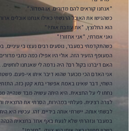
"אנחנו קוראים להם מדורים. או המדור."
כשהגישו את האוכל הרגשתי כאילו אנחנו אוכלים ארוח
הוא התלוצץ, "את עוזבת אותי!"
ואני אמרתי, "אני אחזור!"
כשהתקדמתי במעבר, נוסעים רבים נעצו בי עיניים, 
המעופף הזעיר הזה. אולי היו אפילו כמה כתבי מדורים 
האם דיברנו בקול רם? היה נדמה לי שאנחנו לוחשים.
אני האדם הכי מכוער שהוא דיבר איתו אי-פעם. פשטתי
השחי, דבר שאינו באמת אפשרי בתא קטן כזה. התזתי ח
נחתו לי על החצאית. היא היתה עשויה מבד שנהייה מ
לצרה רצינית. פעלתי במהירות, הסרתי את החצאית והס
לבשתי אותה. יישרתי אותה בידיים. זהו. עכשיו היא הי
במעבר ונזהרתי שלא לגעת באף אחד בחצאית הכהה ש
כשרוי ספייבי ראה אותי הוא צעק, "חזרת!"