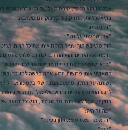
אבל אז הוא נעמד, טיפס מעלי אל המעבר ופשפש בתא
בתיאטרליות, מחזיק ביד בקבוק עם משאבה.
"זה פֶבּריז."
"אה, שמעתי על זה."
"זה מתייבש תוך שנייה ולוקח איתו את כל הריח. תרימי 
הרמתי את הידיים והוא התיז בריכוז רב שלוש פעמים 
"כדאי שתשאירי את הידיים פרושות עד שזה יתייבש."
השארתי אותן פרושות. זרוע אחת פלשה למעבר והשניי
נשענה על החלון. פתאום הגובה שלי בלט נורא. רק לא
לרגע הוא נעץ עיניים בזרוע שלי מול החזה שלו, ואז נה
צחקתי, אבל לא הבנתי מה זה היה, הנשיכה הזאת של ה
"מה זה היה?"
"זה אומר שאת מוצאת חן בעיני!"
"טוב."