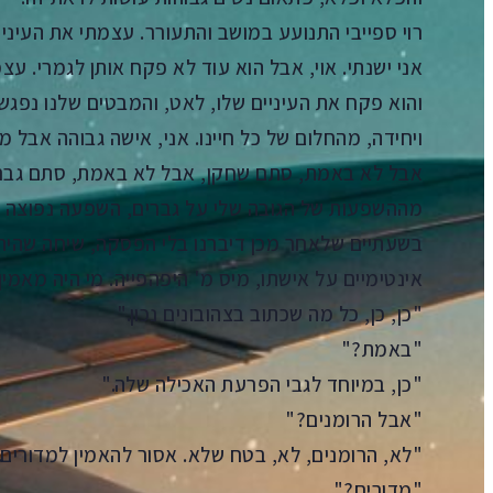
רוי ספייבי התנועע במושב והתעורר. עצמתי את העיניי
אני ישנתי. אוי, אבל הוא עוד לא פקח אותן לגמרי. עצ
והוא פקח את העיניים שלו, לאט, והמבטים שלנו נפגש
ויחידה, מהחלום של כל חיינו. אני, אישה גבוהה אבל 
אבל לא באמת, סתם שחקן, אבל לא באמת, סתם גבר, 
מההשפעות של הגובה שלי על גברים, השפעה נפוצה יו
בשעתיים שלאחר מכן דיברנו בלי הפסקה, שיחה שהיתה
אינטימיים על אישתו, מיס מ' היפהפייה. מי היה מאמי
"כן, כן, כל מה שכתוב בצהובונים נכון."
"באמת?"
"כן, במיוחד לגבי הפרעת האכילה שלה."
"אבל הרומנים?"
"לא, הרומנים, לא, בטח שלא. אסור להאמין למדורים.
"מדורים?"