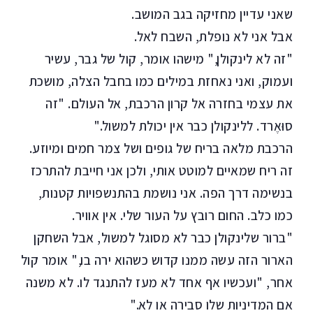
שאני עדיין מחזיקה בגב המושב.
אבל אני לא נופלת, השבח לאל.
"זה לא לינקולן," מישהו אומר, קול של גבר, עשיר
ועמוק, ואני נאחזת במילים כמו בחבל הצלה, מושכת
את עצמי בחזרה אל קרון הרכבת, אל העולם. "זה
סוּאֶרד. ללינקולן כבר אין יכולת למשול."
הרכבת מלאה בריח של גופים ושל צמר חמים ומיוזע.
זה ריח שמאיים למוטט אותי, ולכן אני חייבת להתרכז
בנשימה דרך הפה. אני נושמת בהתנשפויות קטנות,
כמו כלב. החום רובץ על העור שלי. אין אוויר.
"ברור שלינקולן כבר לא מסוגל למשול, אבל השחקן
הארור הזה עשה ממנו קדוש כשהוא ירה בו," אומר קול
אחר, "ועכשיו אף אחד לא מעז להתנגד לו. לא משנה
אם המדיניות שלו סבירה או לא."