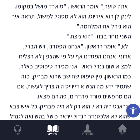
"אתה טועה," אומר הראשון. "סוארד מושל במקומו.
לינקולן הוא אידיוט. הוא לא מסוגל למשול, תראה איך
הוא ניהל את המלחמה."
השני נוחר בבוז. "הוא ניצח."
"לא," אומר הראשון. "אנחנו הפסדנו, ויש הבדל,
אדוני. אנחנו הפסדנו אף על פי שהצפון לא הצליח
למצוא שום גנרל ראוי." אני מכירה טיפוסים כאלה,
כמו הראשון. מין טיפוס שחושב שהוא מבריק, כזה
שתמיד ידע מה הנשיא דייוויס היה צריך לעשות. אם
הם מחפשים מורד מהדרום, פה הם מצאו.
פתח סרגל נגישות
"גראנט היה ראוי. הוא רק לא היה מבריק. כל איש צבא
שהוא לא אלכסנדר הגדול ייראה כושל בהשוואה לגנרל
לי."
בית
מחברים
ספרייה
אודיו
"גראנט היה שתיין," אומר הראשון. "הפקודים שלו עשו