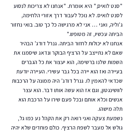
"סנט לואיס," היא אומרת. "אנחנו לא צריכות לנסוע
לסנט לואיס. לא נוכל לעבור דרך אזורי הלחימה,
ג'וליה, ואני … אני לא מרגישה כל כך טוב. בואי נחזור
הביתה עכשיו, זה מטופש."
אנחנו לא יכולות לחזור הביתה. גנרל דודג' הבהיר
שאם לא נתייצב על הרציף הבוקר ונדאג שיסמנו את
השמות שלנו ברשימה, הוא יעצור את כל הגברים
בעיירה ואז הוא יירה בכל גבר עשירי. העיירה יודעת
שכדאי להאמין לו. גנרל דודג' היה ממונה על הרכבות
לוושינגטון, וגם אז הוא עשה אותו דבר. הוא עצר
אנשים וכלא אותם ובכל פעם שירו על הרכבת הוא
תלה מישהו.
נשמעת צעקה ואני רואה רק את הקהל נע כמו גל,
גולש אל מעבר לשפת הרציף. כולם פוחדים שלא יהיה