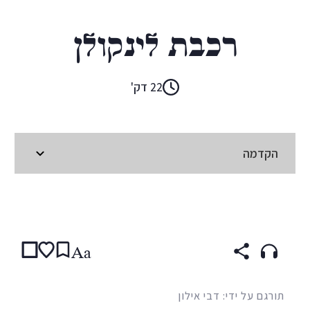
מורין פ. מקיו
רכבת לינקולן
22 דק'
הקדמה
קראו ב:
עברית
ENGLISH
Aa
תורגם על ידי: דבי אילון