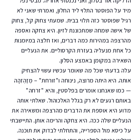
הדליקה אור בסלון, ואני נכנסתי אחריה. מבטי נפל
מיד על הפוסטר התלוי ליד החלון, ואמרתי שאני לא
רגיל שפוסטר כזה תלוי בבית. שמעתי צחוק קל, צחוק
של אישה שמחה שמתכוננת לזיון. היא צחקה ואספה
מהרצפה במהירות כמה דברים, ואז חלצה במיומנות
כל אחת מנעליה בעזרת הקרסוליים. את הנעליים
השאירה במקומן באמצע הסלון.
עלה בדעתי שכל מה שאומר עכשיו עשוי להצחיק
אותה. היא היתה מרוצה, נינוחה ו"זורחת" – מְזַהְזִהָה
— כמו שאנחנו אומרים בפלסטין, והיא "זרחה"
באותם רגעים לא רק בגלל האלכוהול. שאלתי אותה
מדוע היא אוספת את הדברים מהרצפה ומשאירה את
הנעליים שלה ככה. היא צחקה והרימה אותן. התיישבתי
על כיסא מול הספרייה, והתחלתי לבדוק את תוכנה.