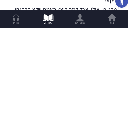
קפקא?"
"מה? כן, אולי. אבל למה הוא? האמת שלא הבחנתי
ביניכן כל כך, לא הקדשתי לזה הרבה תשומת לב."
בית
מחברים
ספרייה
אודיו
"אז היא אני."
"היא לא את, וגם אולי השם שלה לא שרלוט."
"למה אתה לא בא יותר לבית הקפה? הפסקת אחרי
שדיברנו בפעם הראשונה, כשהבאת אותי לכאן."
"דווקא כן באתי. באתי כל יום אחרי שדיברנו. זאת את
שלא באת. לא ידעתי שאת בדרום עם חברה שלך.
חשבתי שאת לא רוצה לראות אותי אחרי שעקבתי
אחרייך ודיברנו."
"אבל לא באתי רק כמה ימים, ואחרי זה המשכתי לבוא
כל יום ולעבוד על המחשב כרגיל."
"לא ידעתי. בסדר."