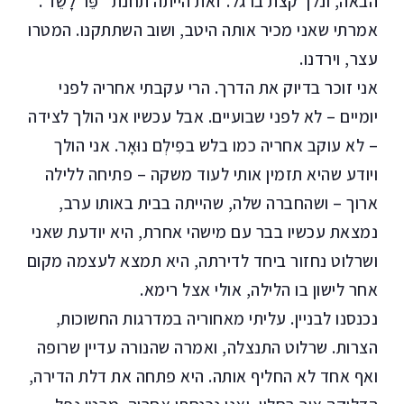
הבאה, ונלך קצת ברגל. זאת הייתה תחנת "פֵּר לָשֵז".
אמרתי שאני מכיר אותה היטב, ושוב השתתקנו. המטרו
עצר, וירדנו.
אני זוכר בדיוק את הדרך. הרי עקבתי אחריה לפני
יומיים – לא לפני שבועיים. אבל עכשיו אני הולך לצידה
– לא עוקב אחריה כמו בלש בפִילְם נוּאָר. אני הולך
ויודע שהיא תזמין אותי לעוד משקה – פתיחה ללילה
ארוך – ושהחברה שלה, שהייתה בבית באותו ערב,
נמצאת עכשיו בבר עם מישהי אחרת, היא יודעת שאני
ושרלוט נחזור ביחד לדירתה, היא תמצא לעצמה מקום
אחר לישון בו הלילה, אולי אצל רימא.
נכנסנו לבניין. עליתי מאחוריה במדרגות החשוכות,
הצרות. שרלוט התנצלה, ואמרה שהנורה עדיין שרופה
ואף אחד לא החליף אותה. היא פתחה את דלת הדירה,