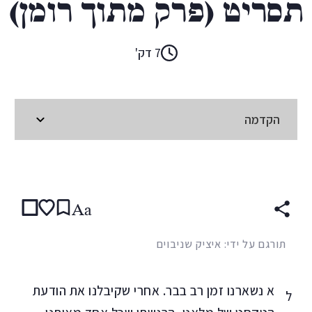
תסריט (פרק מתוך רומן)
7 דק'
הקדמה
קראו ב:
עברית
ENGLISH
Aa
תורגם על ידי: איציק שניבוים
א נשארנו זמן רב בבר. אחרי שקיבלנו את הודעת
ל