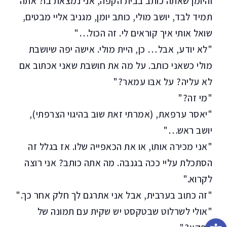
והיומן שאתה כותב בבית הקפה, אני נמצאת בו? אתה
תמיד לבד, יושב מולי, כותב יומן, מגניב אליי מבטים,
שואל אותי איך קוראים לי. זה הכול…"
"לא יודע, אבל… כן, היית מולי. אישה יפה שיושבת
מולי כשאני כותב. על מה את חושבת שאני אכתוב אם
לא עליה? על אבּו עמאר?"
"מי זה?"
"יאסר ערפאת, (אמרתי זאת שוב בהיגוי הצרפתי),
יושב ראש…"
"אני מכירה אותו, או את הכאפייה שלו. אז בגלל זה
הסתכלת עליי ככה בגנבה. מה אתה כותב? אני רוצה
לקרוא."
"זה כתוב בערבית, אבל אני אתרגם לך חלק אחר כך."
"אולי לשרלוט שבטקסט יש שקית עם תמונה של
פתח סרגל נגישות