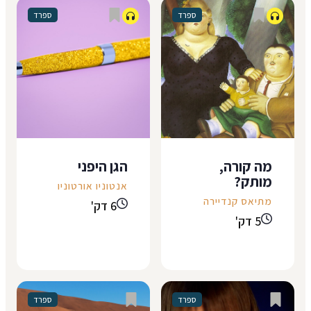
ספרד
ספרד
לאִיסָה וחֶרמן היא
ונידבת לאישה שלי רק
הולכת להתחתן, היא
שמץ מחייך, וכשהיא
אמרה לנו. ואז פרצה
חזרה היא כבר לא
בצחוק. היא החליטה
היתה אישה של אף
לעזוב את
אחד. (לאונרד כהן,
מה קורה,
הגן היפני
האוניברסיטה ולנשור
"Famous Blue
מותק?
מהלימודים באמצע
Raincoat") בתוך
אנטוניו אורטוניו
מתיאס קנדיירה
התואר כדי להתחתן,
קרוואן אבוד במדבר,
6 דק'
חתיכת הפתעה, אה,
גבר מחזיק בידיו
5 דק'
אמרה לנו סופיה בלי
מכתב. מבטו נעוץ
לעצור לנשום, היא לא
בחתימה: "בברכה, ל'
שואלת אותנו,...
כ'". היא...
ספרד
ספרד