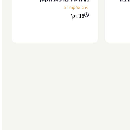
פרג או׳קונורה
18 דק'