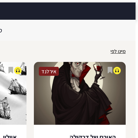
ב-1914, שנתיים אחרי מותו של סטוקר.
האיש מן ה
כשיצאנו לנסיעה זרחה שמש בוהקת
לשוב לביתו
והאירה על...
ס
מיינו לפי
אירלנד
רחוב נוֹרת ריצ'מוֹנד, רחוב ללא מוצא,
היה רחוב שקט, חוץ מבשעה
ש"בית-הספר של האחים הנוצרים"
שילח לחופשי את תלמידיו. בית ריק של
שתי קומות עמד בקצהו הסתום, מופרד
האורח של דרקולה
אוולין