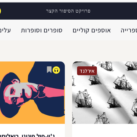
בית האחרון עבר בדרכו
אלא על התבוססות בבורות, כ
; היא שמעה את...
התבוססות של חזיר בזוהמה, א
פרויקט הסיפור הקצר
פרייה
אוספים קוליים
סופרים וסופרות
עלינו
אירלנד
ג'ון-פול פיניגן, ריאליסט