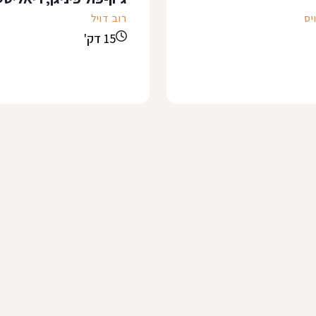
יס
רוב דויל
15 דק'