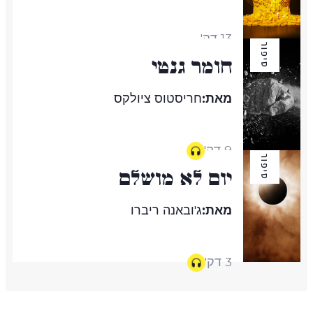
13 דק'
סיפור
חומר גנטי
מאת:
חריסטוס ציולקס
9 דק'
סיפור
יום לא מושלם
מאת:
ג'ובאנה ריברו
3 דק'