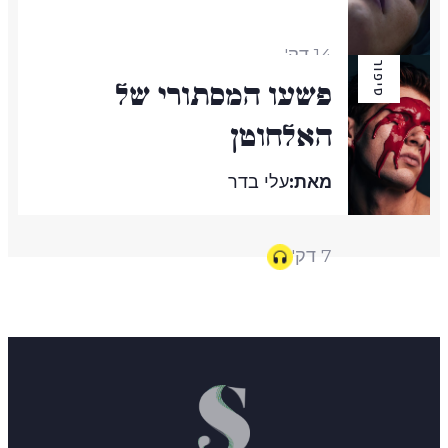
14 דק'
סיפור
פשעו המסתורי של
האלחוטן
מאת:
עלי בדר
7 דק'