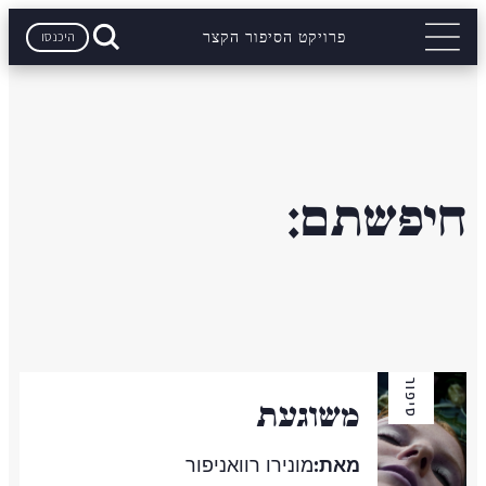
היכנסו
פרויקט הסיפור הקצר
חיפשתם:
סיפור
משוגעת
מאת:
מונירו רוואניפור