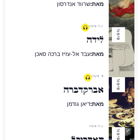
מאת:
שרווד אנדרסון
14 דק'
סיפור
לידה
מאת:
עבד אל-עזיז ברכה סאכן
3 דק'
סיפור
אברקדברה
מאת:
דיאן גודמן
14 דק'
סיפור
האדריכל