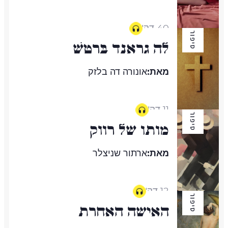
40 דק'
סיפור
לָה גְרַאנְד בְּרֶטֶשׁ
מאת:
אונורה דה בלזק
11 דק'
סיפור
מותו של רווק
מאת:
ארתור שניצלר
12 דק'
סיפור
האישה האחרת