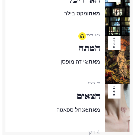
מאת:
מקס בילר
10 דק'
סיפור
המתה
מאת:
גי דה מופסן
7 דק'
סיפור
חצאים
מאת:
אנחל ספאטה
4 דק'