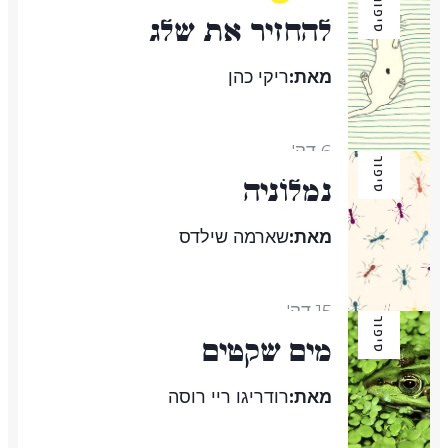
סיפור
להחזיר את שלג
מאת:
ריקי כהן
6 דק'
סיפור
נְמָלוֹניָה
מאת:
שארמה שילדס
15 דק'
סיפור
מים שקטים
מאת:
רודריגו ריי רוסה