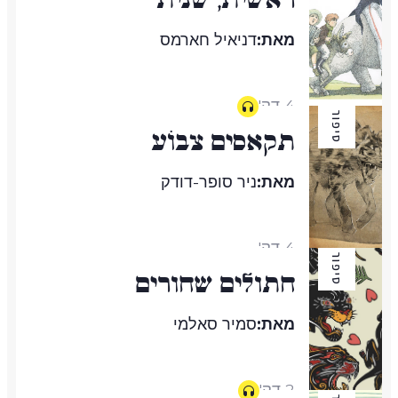
מאת:
דניאיל חארמס
4 דק'
סיפור
תקאסים צבוֹע
מאת:
ניר סופר-דודק
4 דק'
סיפור
חתולים שחורים
מאת:
סמיר סאלמי
2 דק'