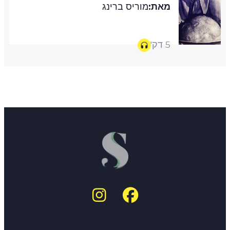
מאת:
מוריס ברינג
5 דק'