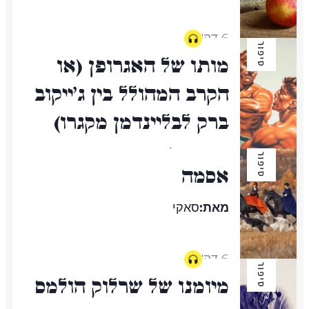
6 דק'
סיפור
מותו של האגרופן (או
הקרב המהולל בין ג'ייקוב
ברק לבליינדמן מקגרו)
מאת:
דניאל מייסון
סיפור
אסמה
23 דק'
מאת:
סאקי
6 דק'
סיפור
מיומנו של שרלוק הולמס