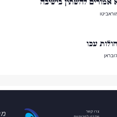
 אמורים להשתין בישיבה
וראביטו
ולות עכו
'ובראן
צרו קשר
מנ
שדרגו לפרימיום