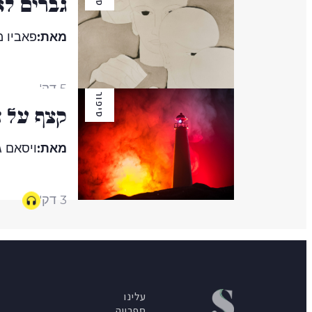
גברים לא
מאת:
פאביו מ
5 דק'
סיפור
קצף על ח
מאת:
ויסאם ג
3 דק'
עלינו
ספרייה