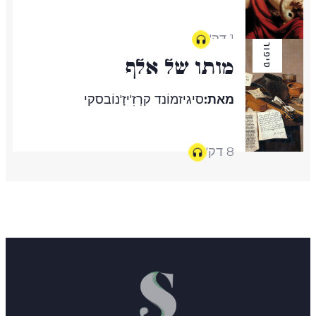
1 דק'
סיפור
מותו של אֶלְף
מאת:
סיגיזמוֹנד קרְזִ'יזָ'נוֹבסקי
8 דק'