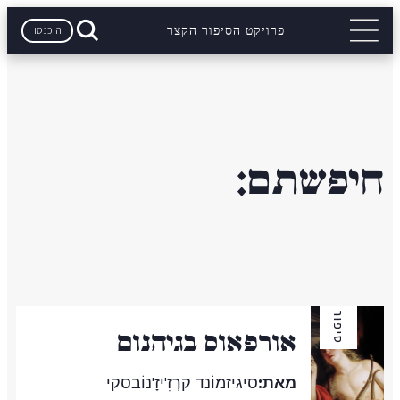
היכנסו
פרויקט הסיפור הקצר
חיפשתם:
סיפור
אורפאוס בגיהנום
מאת:
סיגיזמוֹנד קרְזִ'יזָ'נוֹבסקי